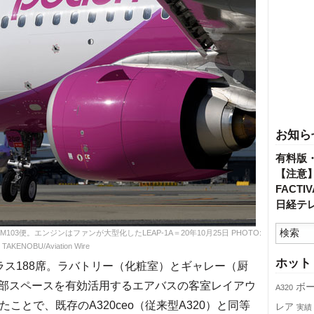
お知ら
有料版
【注意
FACT
日経テ
03便。エンジンはファンが大型化したLEAP-1A＝20年10月25日 PHOTO:
 TAKENOBU/Aviation Wire
ホット
クラス188席。ラバトリー（化粧室）とギャレー（厨
部スペースを有効活用するエアバスの客室レイアウ
ボ
A320
したことで、既存のA320ceo（従来型A320）と同等
レア
実績