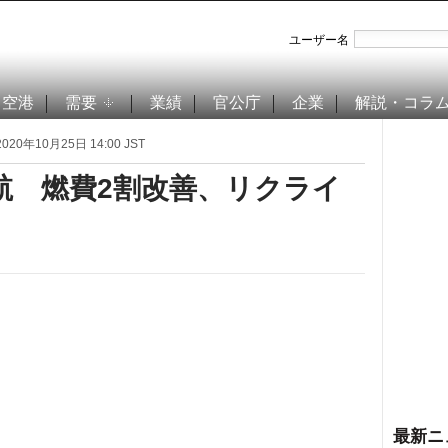
ユーザー名
空港
需要
業績
官公庁
企業
解説・コラ
020年10月25日 14:00 JST
就航 燃費2割改善、リクライ
最新ニ