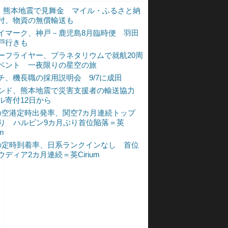
L、熊本地震で見舞金 マイル・ふるさと納
付、物資の無償輸送も
イマーク、神戸－鹿児島8月臨時便 羽田
戸行きも
ーフライヤー、プラネタリウムで就航20周
ベント 一夜限りの星空の旅
チ、機長職の採用説明会 9/7に成田
シド、熊本地震で災害支援者の輸送協力
ル寄付12日から
の空港定時出発率、関空7カ月連続トップ
入り ハルビン9カ月ぶり首位陥落＝英
um
の定時到着率、日系ランクインなし 首位
ウディア2カ月連続＝英Cirium