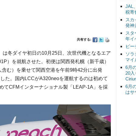
JA
税寄
スカ
発神
スタ
年イ
共有する:
ピー
）は冬ダイヤ初日の10月25日、次世代機となるエア
ソラ
マイ
A201P）を就航させた。初便は関西発札幌（新千歳）
6月
1人含む）を乗せて関西空港を午前9時42分に出発
20
した。国内LCCがA320neoを運航するのは初めて
Ciri
6月
てCFMインターナショナル製「LEAP-1A」を採
はサ