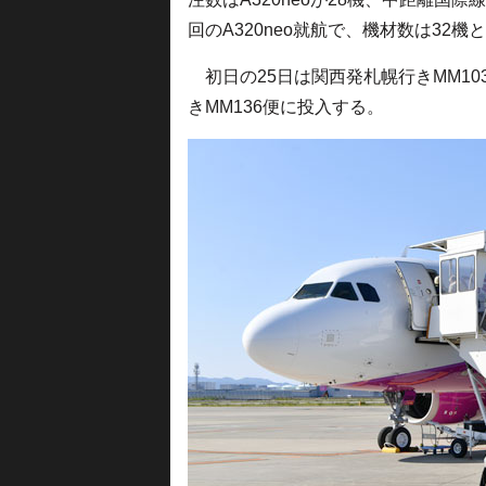
回のA320neo就航で、機材数は32機
初日の25日は関西発札幌行きMM10
きMM136便に投入する。