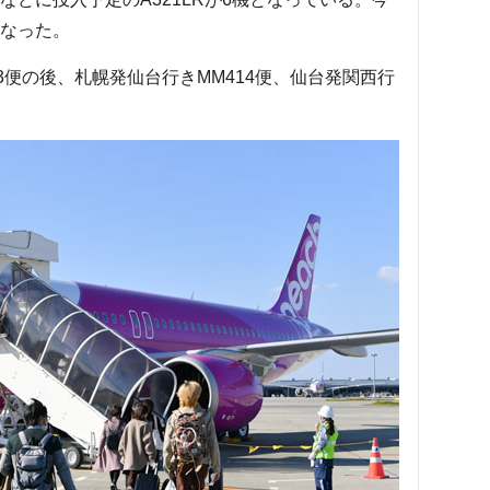
となった。
3便の後、札幌発仙台行きMM414便、仙台発関西行