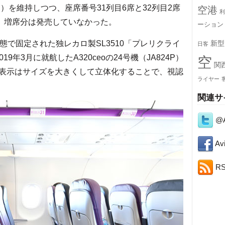
）を維持しつつ、座席番号31列目6席と32列目2席
空港
利
は、増席分は発売していなかった。
ーション
で固定された独レカロ製SL3510「プレリクライ
新型
日客
19年3月に就航したA320ceoの24号機（JA824P）
空
関
表示はサイズを大きくして立体化することで、視認
ライヤー
関連サ
@A
Avi
R