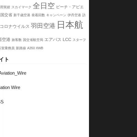
全日空
ピーチ・アビエ
用実績
スカイマーク
国交省
新千歳空港
発着回数
キャンペーン
伊丹空港
訪
日本航
羽田空港
コロナウイルス
西空港
エアバス
LCC
旅客数
国交省航空局
スターフ
客室乗務員
新路線
A350 XWB
イト
viation_Wire
ation Wire
SS