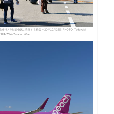
きMM103便に搭乗する乗客＝20年10月25日 PHOTO: Tadayuki
SHIKAWA/Aviation Wire