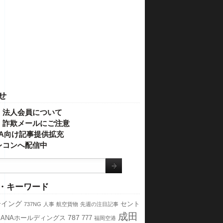
せ
・法人会員について
】詐欺メールにご注意
IVA向け記事提供拡充
レコンへ配信中
・キーワード
ーイング
セント
737NG
人事
航空貨物
先週の注目記事
成田
787
ANAホールディングス
777
福岡空港