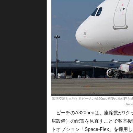
関西空港を出発するピーチのA320neo初便の札幌行きMM1
Daigo
ピーチのA320neoは、座席数が1
房設備）の配置を見直すことで客室後
トオプション「Space-Flex」を採用