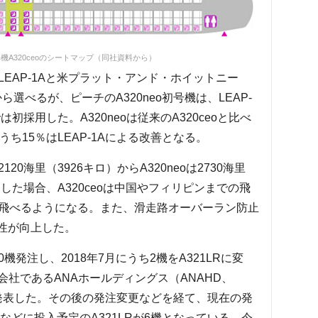
来機A320ceoのシートマップ（同社資料から）
LEAP-1Aと米プラット・アンド・ホイットニー
から選べるが、ピーチのA320neo初号機は、LEAP-
採用した。A320neoは従来のA320ceoと比べ
ち15％はLEAP-1Aによる改善となる。
20海里（3926キロ）からA320neoは2730海里
した場合、A320ceoは中国やフィリピンまでの飛
飛べるようになる。また、滑走路オーバーラン防止
全性が向上した。
10機発注し、2018年7月にうち2機をA321LRに変
親会社であるANAホールディングス（ANAHD、
すると発表した。その後の発注変更などを経て、現在の発
線などに投入予定のA321LRが6機となっている。今