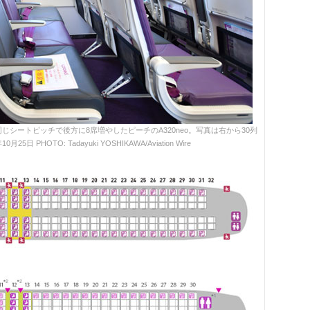
シートピッチで後方に8席増やしたピーチのA320neo。写真は右から30列
 PHOTO: Tadayuki YOSHIKAWA/Aviation Wire