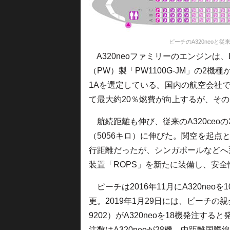
ピーチのA320neoと従
A320neoファミリーのエンジンは、
（PW）製「PW1100G-JM」の2機種
1Aを選定している。国内の航空会社では初
て最大約20％燃費が向上するが、そのう
航続距離も伸び、従来のA320ceoの21
（5056キロ）に伸びた。関空を起点と
行距離だったが、シンガポールなどへ
装置「ROPS」を新たに装備し、安
ピーチは2016年11月にA320neoを
更。2019年1月29日には、ピーチの
9202）がA320neoを18機発注
注数はA320neoが28機、中距離国際