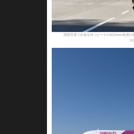
関西空港で出発を待つピーチのA320neo初便の札幌行
YO