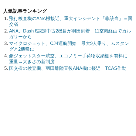
人気記事ランキング
飛行検査機のANA機接近、重大インシデント「非該当」＝国
交省
ANA、Dash 8認定中古2機目が羽田到着 11空港経由でカル
ガリーから
マイクロジェット、CJ4運航開始 最大9人乗り、ムスタン
グと2機種に
豪ジェットスター航空、エコノミー手荷物収納棚を有料に
重量→大きさの新制度
国交省の検査機、羽田離陸直後ANA機に接近 TCAS作動