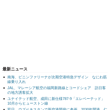
最新ニュース
南海、ピニンファリーナが次期空港特急デザイン なにわ筋
線乗り入れ
JAL、マレーシア航空の福岡新路線とコードシェア 訪日客
の地方誘客拡大
ユナイテッド航空、成田に新仕様787-9「エレベーテッド」
10月からヒューストン線
双日、ウズベキスタンで新空港開発に参画 2030年開港、仁