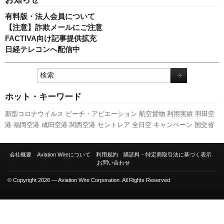
有料版・法人会員について
【注意】詐欺メールにご注意
FACTIVA向け記事提供拡充
日経テレコンへ配信中
ホット・キーワード
新型コロナウイルス
ピーチ・アビエーション
航空貨物
利用実績
羽田空
港
福岡空港
成田空港
関西空港
セントレア
全日空
キャンペーン
国交省
航空局
先週の注目記事
LCC
ボーイング
国交省
新千歳空港
旅客数
737NG
発着回数
A350 XWB
スカイマーク
新路線
訪日客
スターフライヤ
会社概要
Aviation Wireについて
利用規約
購読料・特定商取引法に基づく表示
ー
エアバス
伊丹空港
777
ANAホールディングス
人事
787
日本航空
客室
お問い合わせ
乗務員
A320
実績
© Copyright 2026 — Aviation Wire Corporation. All Rights Reserved