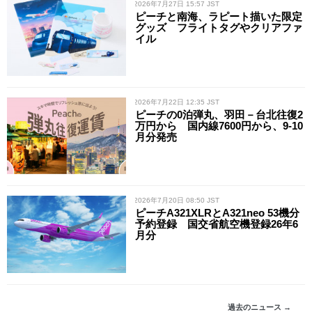
/ 2026年7月27日 15:57 JST
ピーチと南海、ラピート描いた限定
グッズ フライトタグやクリアファ
イル
/ 2026年7月22日 12:35 JST
ピーチの0泊弾丸、羽田－台北往復2
万円から 国内線7600円から、9-10
月分発売
/ 2026年7月20日 08:50 JST
ピーチA321XLRとA321neo 53機分
予約登録 国交省航空機登録26年6
月分
過去のニュース →