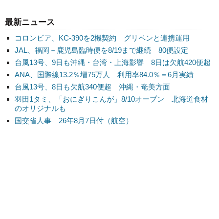
最新ニュース
コロンビア、KC-390を2機契約 グリペンと連携運用
JAL、福岡－鹿児島臨時便を8/19まで継続 80便設定
台風13号、9日も沖縄・台湾・上海影響 8日は欠航420便超
ANA、国際線13.2％増75万人 利用率84.0％＝6月実績
台風13号、8日も欠航340便超 沖縄・奄美方面
羽田1タミ、「おにぎりこんが」8/10オープン 北海道食材
のオリジナルも
国交省人事 26年8月7日付（航空）