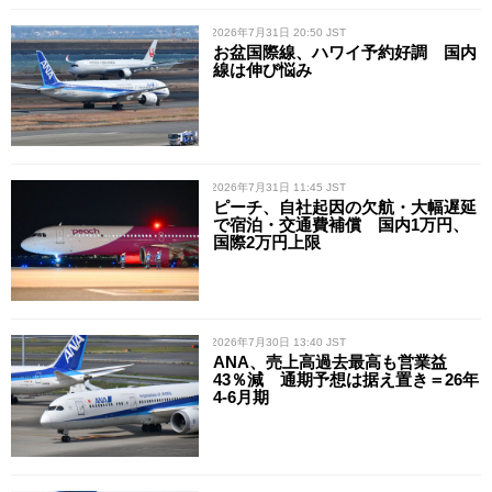
/ 2026年7月31日 20:50 JST
お盆国際線、ハワイ予約好調 国内
線は伸び悩み
/ 2026年7月31日 11:45 JST
ピーチ、自社起因の欠航・大幅遅延
で宿泊・交通費補償 国内1万円、
国際2万円上限
/ 2026年7月30日 13:40 JST
ANA、売上高過去最高も営業益
43％減 通期予想は据え置き＝26年
4-6月期