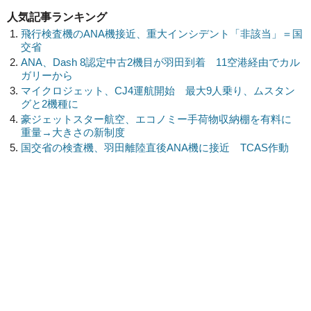
人気記事ランキング
飛行検査機のANA機接近、重大インシデント「非該当」＝国
交省
ANA、Dash 8認定中古2機目が羽田到着 11空港経由でカル
ガリーから
マイクロジェット、CJ4運航開始 最大9人乗り、ムスタン
グと2機種に
豪ジェットスター航空、エコノミー手荷物収納棚を有料に
重量→大きさの新制度
国交省の検査機、羽田離陸直後ANA機に接近 TCAS作動