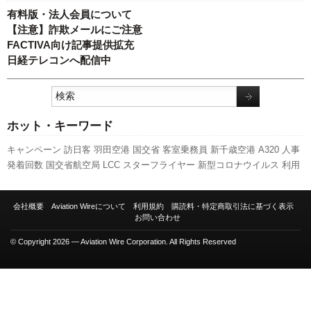
有料版・法人会員について
【注意】詐欺メールにご注意
FACTIVA向け記事提供拡充
日経テレコンへ配信中
ホット・キーワード
キャンペーン
訪日客
羽田空港
国交省
客室乗務員
新千歳空港
A320
人事
発着回数
国交省航空局
LCC
スターフライヤー
新型コロナウイルス
利用
実績
航空貨物
スカイマーク
ボーイング
エアバス
セントレア
関西空港
伊丹空港
777
737NG
旅客数
新路線
先週の注目記事
日本航空
成田空港
会社概要
Aviation Wireについて
利用規約
購読料・特定商取引法に基づく表示
全日空
787
ピーチ・アビエーション
福岡空港
ANAホールディングス
実
お問い合わせ
績
A350 XWB
© Copyright 2026 — Aviation Wire Corporation. All Rights Reserved