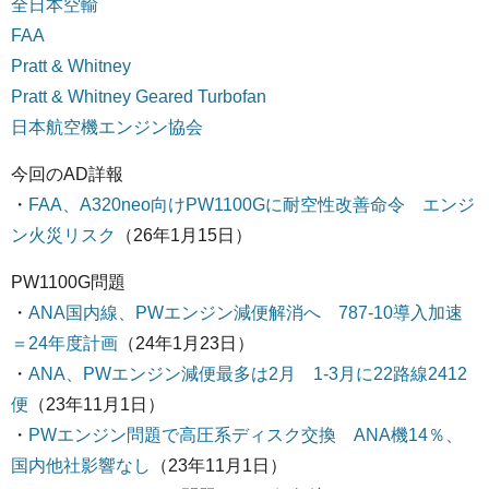
全日本空輸
FAA
Pratt & Whitney
Pratt & Whitney Geared Turbofan
日本航空機エンジン協会
今回のAD詳報
・
FAA、A320neo向けPW1100Gに耐空性改善命令 エンジ
ン火災リスク
（26年1月15日）
PW1100G問題
・
ANA国内線、PWエンジン減便解消へ 787-10導入加速
＝24年度計画
（24年1月23日）
・
ANA、PWエンジン減便最多は2月 1-3月に22路線2412
便
（23年11月1日）
・
PWエンジン問題で高圧系ディスク交換 ANA機14％、
国内他社影響なし
（23年11月1日）