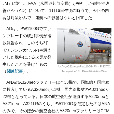
JM」に対し、FAA（米国連邦航空局）が発行した耐空性改
善命令（AD）について、1月16日午後の時点で、今回の内
容は対策済みで、運航への影響はないと回答した。
ADは、PW1100Gでファ
ンブレードの破損事例が複
数報告され、このうち3件
でエンジンカウル内や漏え
いした燃料による火災が発
生したことを受けたもの
ANAのA321neoのPW1100G-JM＝PHOTO:
（
関連記事
）。
Tadayuki YOSHIKAWA/Aviation Wire
ANAのA320neoファミリーは全33機で、国際線と国内線
に投入しているA320neoが11機、国内線機材のA321neoが
22機となっている。日本の航空会社が運航するA320neoと
A321neo、A321LRのうち、PW1100Gを選定したのはANA
のみで、そのほかの航空会社のA320neoファミリーはCFM