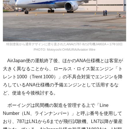
特別塗装から通常デザインに塗り直されたANAの787-8の2号機JA802A＝17年10日
PHOTO: Motoyoshi OHMURA/Aviation Wire
AirJapan便の運航終了後、ほかのANA仕様機とは客室が
大きく異なることから、ロールス・ロイス製エンジン「ト
レント1000（Trent 1000）」の不具合対策でエンジンを降
ろしているANA仕様機の予備エンジンとして活用するな
ど、使途を今後検討する。
ボーイングは民間機の製造を管理する上で「Line
Number（LN、ラインナンバー）」と呼ぶ番号を使用して
おり、787はLN1から6までが飛行試験機、LN7以降が量産