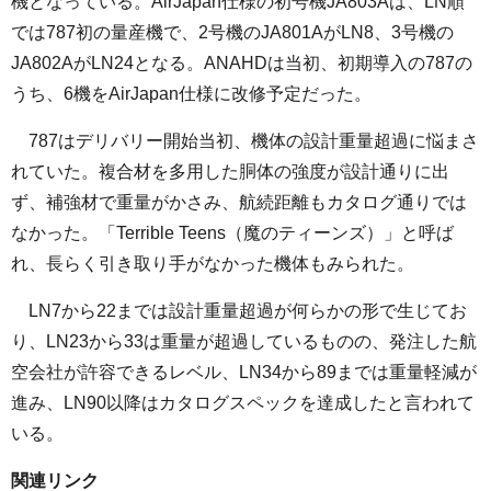
機となっている。AirJapan仕様の初号機JA803Aは、LN順
では787初の量産機で、2号機のJA801AがLN8、3号機の
JA802AがLN24となる。ANAHDは当初、初期導入の787の
うち、6機をAirJapan仕様に改修予定だった。
787はデリバリー開始当初、機体の設計重量超過に悩まさ
れていた。複合材を多用した胴体の強度が設計通りに出
ず、補強材で重量がかさみ、航続距離もカタログ通りでは
なかった。「Terrible Teens（魔のティーンズ）」と呼ば
れ、長らく引き取り手がなかった機体もみられた。
LN7から22までは設計重量超過が何らかの形で生じてお
り、LN23から33は重量が超過しているものの、発注した航
空会社が許容できるレベル、LN34から89までは重量軽減が
進み、LN90以降はカタログスペックを達成したと言われて
いる。
関連リンク