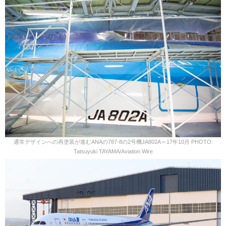
通常デザインへの再塗装が進むANAの787-8の2号機JA802A＝17年10月 PHOTO:
Tatsuyuki TAYAMA/Aviation Wire