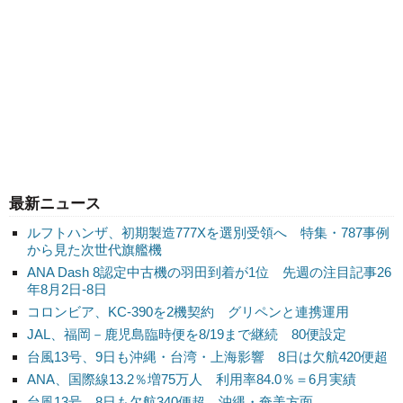
最新ニュース
ルフトハンザ、初期製造777Xを選別受領へ 特集・787事例
から見た次世代旗艦機
ANA Dash 8認定中古機の羽田到着が1位 先週の注目記事26
年8月2日-8日
コロンビア、KC-390を2機契約 グリペンと連携運用
JAL、福岡－鹿児島臨時便を8/19まで継続 80便設定
台風13号、9日も沖縄・台湾・上海影響 8日は欠航420便超
ANA、国際線13.2％増75万人 利用率84.0％＝6月実績
台風13号、8日も欠航340便超 沖縄・奄美方面