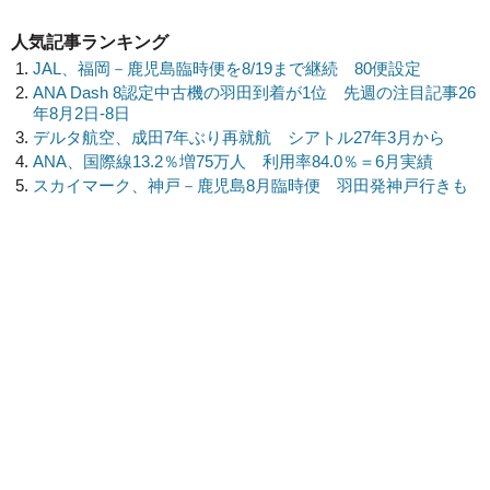
人気記事ランキング
JAL、福岡－鹿児島臨時便を8/19まで継続 80便設定
ANA Dash 8認定中古機の羽田到着が1位 先週の注目記事26
年8月2日-8日
デルタ航空、成田7年ぶり再就航 シアトル27年3月から
ANA、国際線13.2％増75万人 利用率84.0％＝6月実績
スカイマーク、神戸－鹿児島8月臨時便 羽田発神戸行きも