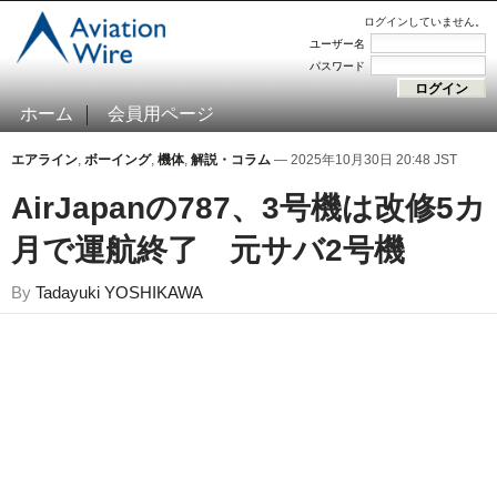
ログインしていません。
ユーザー名
パスワード
ホーム
会員用ページ
エアライン
,
ボーイング
,
機体
,
解説・コラム
— 2025年10月30日 20:48 JST
AirJapanの787、3号機は改修5カ
月で運航終了 元サバ2号機
By
Tadayuki YOSHIKAWA