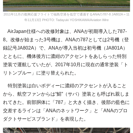
2011年11月の復興応援フライトで福島空港を低空で通過するANAの787-8 JA802A＝11
年11月13日 PHOTO: Tadayuki YOSHIKAWA/Aviation Wire
AirJapan仕様への改修対象は、ANAが初期導入した787-
8。改修が始まった3号機は、ANAの787としては2号機（登
録記号JA802A）で、ANAが導入当初は初号機（JA801A）
とともに、機体後方に濃紺のアクセントをあしらった特別
塗装で運航していたが、2017年10月に現在の通常塗装「ト
リトンブルー」に塗り替えられた。
特別塗装は白いボディーに濃紺のアクセントが入ること
から、航空ファンからは“鯖”（サバ）塗装とも呼ばれ親しま
れてきた。前部胴体に「787」と大きく描き、後部の藍色に
交差するラインは「ANAのネットワーク」と「ANAのプロ
ダクトサービスブランド」を表現した。