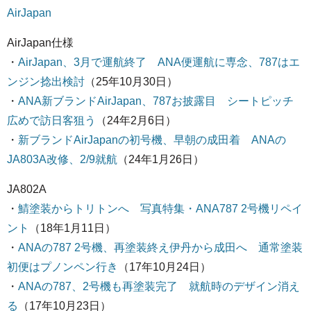
AirJapan
AirJapan仕様
・
AirJapan、3月で運航終了 ANA便運航に専念、787はエ
ンジン捻出検討
（25年10月30日）
・
ANA新ブランドAirJapan、787お披露目 シートピッチ
広めで訪日客狙う
（24年2月6日）
・
新ブランドAirJapanの初号機、早朝の成田着 ANAの
JA803A改修、2/9就航
（24年1月26日）
JA802A
・
鯖塗装からトリトンへ 写真特集・ANA787 2号機リペイ
ント
（18年1月11日）
・
ANAの787 2号機、再塗装終え伊丹から成田へ 通常塗装
初便はプノンペン行き
（17年10月24日）
・
ANAの787、2号機も再塗装完了 就航時のデザイン消え
る
（17年10月23日）