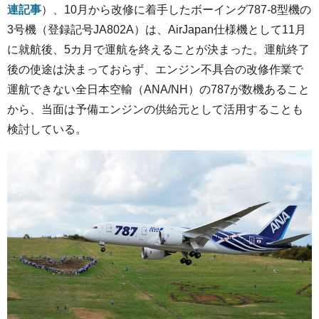
連記事
）、10月から改修に着手したボーイング787-8型機の
3号機（登録記号JA802A）は、AirJapan仕様機として11月
に就航後、5カ月で運航を終えることが決まった。運航終了
後の使途は決まっておらず、エンジン不具合の改修作業で
運航できない全日本空輸（ANA/NH）の787が数機あること
から、当面は予備エンジンの供給元として活用することも
検討している。