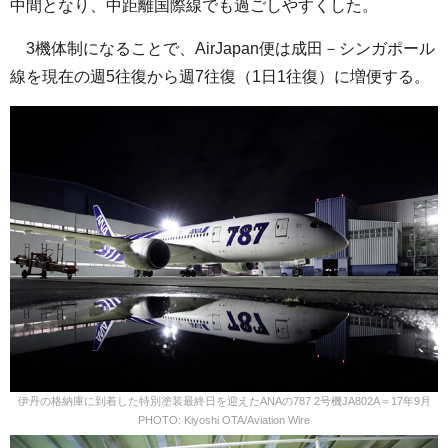
中間となり、中距離国際線でも過ごしやすくした。
3機体制になることで、AirJapan便は成田－シンガポール
線を現在の週5往復から週7往復（1日1往復）に増便する。
伊丹の格納庫に到着した特別塗装最終日を迎えたANAの787 2号機JA802A＝17年9月
PHOTO: Kiyoshi OTA/Aviation Wire