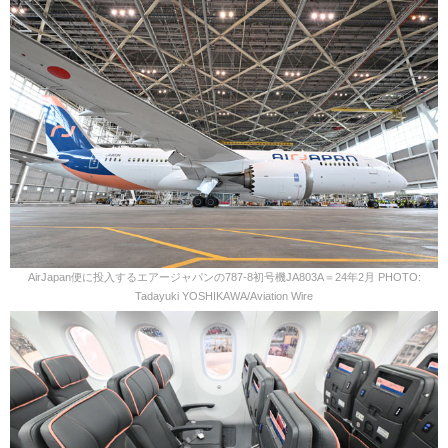
AirJapan便に投入するエアージャパンの787-8初号機JA803A＝24年2月 PHOTO:
Tadayuki YOSHIKAWA/Aviation Wire