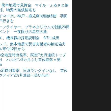
L、熊本地震で見舞金 マイル・ふるさと納
付、物資の無償輸送も
イマーク、神戸－鹿児島8月臨時便 羽田
戸行きも
ーフライヤー、プラネタリウムで就航20周
ベント 一夜限りの星空の旅
チ、機長職の採用説明会 9/7に成田
シド、熊本地震で災害支援者の輸送協力
ル寄付12日から
の空港定時出発率、関空7カ月連続トップ
入り ハルビン9カ月ぶり首位陥落＝英
um
の定時到着率、日系ランクインなし 首位
ウディア2カ月連続＝英Cirium