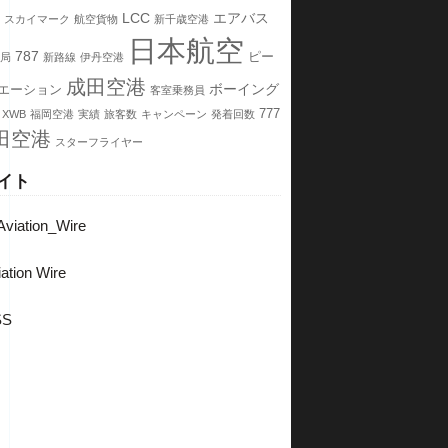
LCC
エアバス
スカイマーク
航空貨物
新千歳空港
日本航空
787
ピー
局
新路線
伊丹空港
成田空港
ボーイング
エーション
客室乗務員
777
 XWB
福岡空港
実績
旅客数
キャンペーン
発着回数
田空港
スターフライヤー
イト
viation_Wire
ation Wire
SS