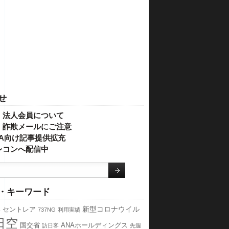
せ
・法人会員について
】詐欺メールにご注意
IVA向け記事提供拡充
レコンへ配信中
・キーワード
港
新型コロナウイル
セントレア
737NG
利用実績
日空
国交省
ANAホールディングス
訪日客
先週