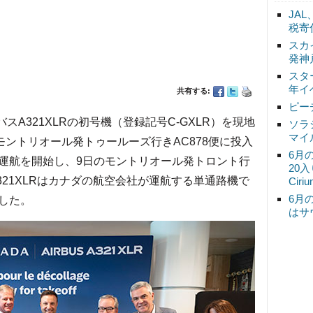
JA
税寄
スカ
発神
スタ
年イ
共有する:
ピー
スA321XLRの初号機（登録記号C-GXLR）を現地
ソラ
マイ
モントリオール発トゥールーズ行きAC878便に投入
6月
運航を開始し、9日のモントリオール発トロント行
20
321XLRはカナダの航空会社が運航する単通路機で
Ciri
6月
した。
はサ