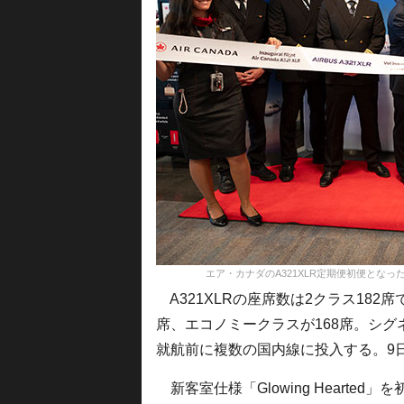
エア・カナダのA321XLR定期便初便となっ
A321XLRの座席数は2クラス182
席、エコノミークラスが168席。シ
就航前に複数の国内線に投入する。9日
新客室仕様「Glowing Hearte