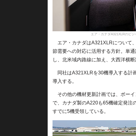
エア・カナダA321XLRの
エア・カナダはA321XLRについ
節需要への対応に活用する方針。単通
し、北米域内路線に加え、大西洋横断
同社はA321XLRを30機導入する計
導入する。
その他の機材更新計画では、ボーイング78
で、カナダ製のA220も65機確定発注
すでに5機受領している。