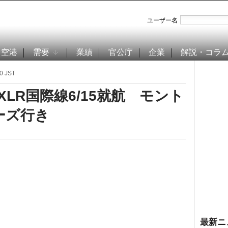
ユーザー名
空港
需要
業績
官公庁
企業
解説・コラ
0 JST
XLR国際線6/15就航 モント
ーズ行き
最新ニ