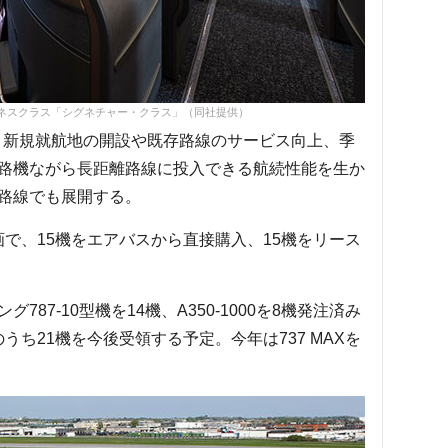
ビジネスクラス「シグネチャー・クラス」（同社提供）
て、新規就航地の開設や既存路線のサービス向上、季
路機ながら長距離路線に投入できる航続性能を生か
路線でも展開する。
画で、15機をエアバスから直接購入、15機をリース
7-10型機を14機、A350-1000を8機発注済み
のうち21機を今後受領する予定。今年は737 MAXを