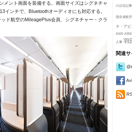
インメント画面を装備する。画面サイズはシグネチャ
の注目記事
インチで、Bluetoothオーディオにも対応する。
国交省航空
イテッド航空のMileagePlus会員、シグネチャー・クラ
チ・アビ
A320
A350
羽
人事
関連サ
@A
Avi
R