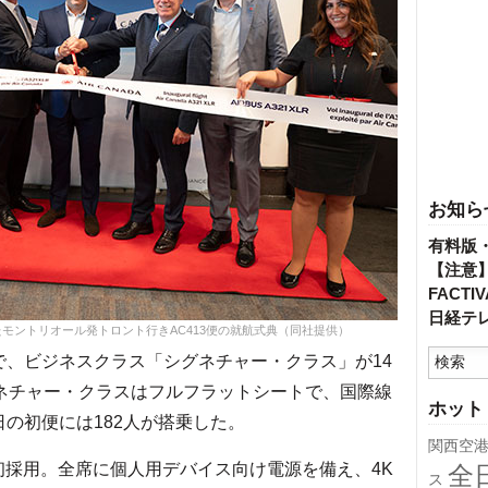
お知ら
有料版
【注意
FACT
日経テ
たモントリオール発トロント行きAC413便の就航式典（同社提供）
席で、ビジネスクラス「シグネチャー・クラス」が14
グネチャー・クラスはフルフラットシートで、国際線
ホット
の初便には182人が搭乗した。
関西空
d」を初採用。全席に個人用デバイス向け電源を備え、4K
全
ス