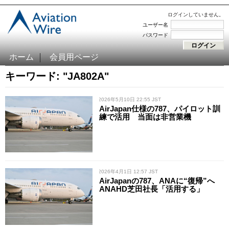
ログインしていません。
ユーザー名
パスワード
ホーム
会員用ページ
キーワード: "JA802A"
/ 2026年5月10日 22:55 JST
AirJapan仕様の787、パイロット訓
練で活用 当面は非営業機
/ 2026年4月1日 12:57 JST
AirJapanの787、ANAに“復帰”へ
ANAHD芝田社長「活用する」