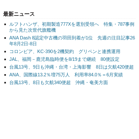
最新ニュース
ルフトハンザ、初期製造777Xを選別受領へ 特集・787事例
から見た次世代旗艦機
ANA Dash 8認定中古機の羽田到着が1位 先週の注目記事26
年8月2日-8日
コロンビア、KC-390を2機契約 グリペンと連携運用
JAL、福岡－鹿児島臨時便を8/19まで継続 80便設定
台風13号、9日も沖縄・台湾・上海影響 8日は欠航420便超
ANA、国際線13.2％増75万人 利用率84.0％＝6月実績
台風13号、8日も欠航340便超 沖縄・奄美方面