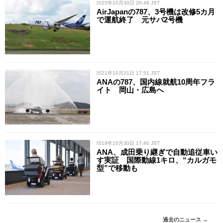
/ 2025年10月30日 20:48 JST
AirJapanの787、3号機は改修5カ月
で運航終了 元サバ2号機
/ 2021年10月31日 17:51 JST
ANAの787、国内線就航10周年フラ
イト 岡山・広島へ
/ 2019年10月30日 17:40 JST
ANA、成田乗り継ぎで自動追従車い
す実証 国際動線1キロ、“カルガモ
型”で移動も
過去のニュース →