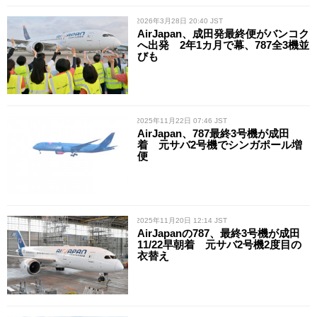
/ 2026年3月28日 20:40 JST
AirJapan、成田発最終便がバンコク
へ出発 2年1カ月で幕、787全3機並
びも
/ 2025年11月22日 07:46 JST
AirJapan、787最終3号機が成田
着 元サバ2号機でシンガポール増
便
/ 2025年11月20日 12:14 JST
AirJapanの787、最終3号機が成田
11/22早朝着 元サバ2号機2度目の
衣替え