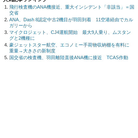
飛行検査機のANA機接近、重大インシデント「非該当」＝国
交省
ANA、Dash 8認定中古2機目が羽田到着 11空港経由でカル
ガリーから
マイクロジェット、CJ4運航開始 最大9人乗り、ムスタン
グと2機種に
豪ジェットスター航空、エコノミー手荷物収納棚を有料に
重量→大きさの新制度
国交省の検査機、羽田離陸直後ANA機に接近 TCAS作動