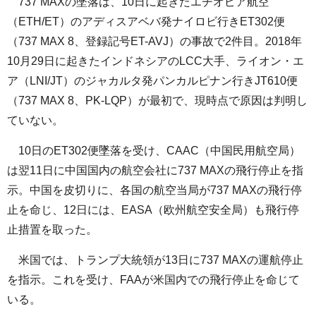
737 MAXの墜落は、10日に起きたエチオピア航空
（ETH/ET）のアディスアベバ発ナイロビ行きET302便
（737 MAX 8、登録記号ET-AVJ）の事故で2件目。2018年
10月29日に起きたインドネシアのLCC大手、ライオン・エ
ア（LNI/JT）のジャカルタ発パンカルピナン行きJT610便
（737 MAX 8、PK-LQP）が最初で、現時点で原因は判明し
ていない。
10日のET302便墜落を受け、CAAC（中国民用航空局）
は翌11日に中国国内の航空会社に737 MAXの飛行停止を指
示。中国を皮切りに、各国の航空当局が737 MAXの飛行停
止を命じ、12日には、EASA（欧州航空安全局）も飛行停
止措置を取った。
米国では、トランプ大統領が13日に737 MAXの運航停止
を指示。これを受け、FAAが米国内での飛行停止を命じて
いる。