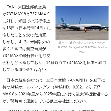
FAA（米国連邦航空局）
が737 MAX 8と737 MAX 9
に対し、米国での飛行停止
を13日（日本時間14日）に
命じたことを受けた措置。
しかし、すでに米国以外の
日本でも運航停止となった737 MAX＝
PHOTO: Tadayuki YOSHIKAWA/Aviation
多くの国では航空当局が
Wire
737 MAXの飛行停止を航空
会社などへ命じており、14日時点で737 MAXを日本へ運航
している航空会社はない。
日本の航空会社では、全日本空輸（ANA/NH）を傘下に
持つANAホールディングス（ANAHD、9202）が、737
MAX 8を2021年度から2025年度にかけて最大30機受領する
が、現時点で運航している航空会社はまだない。