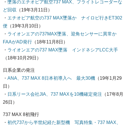
・
墜落のエチオピア航空737 MAX、フライトレコーダーな
ど回収
（19年3月11日）
・
エチオピア航空の737 MAX墜落か ナイロビ行きET302
便
（19年3月10日）
・
ライオンエアの737MAX墜落、迎角センサーに異常か
FAAがAD発行
（18年11月8日）
・
ライオンエアの737 MAX墜落 インドネシアLCC大手
（18年10月29日）
日系企業の発注
・
ANA、737 MAX 8日本初導入へ 最大30機
（19年1月29
日）
・
日系リース会社JIA、737 MAXを10機確定発注
（17年8月
26日）
737 MAX 8初飛行
・
初代737から半世紀経た新型機 写真特集・737 MAX、