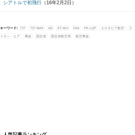
シアトルで初飛行
（16年2月2日）
キーワード:
737
737 MAX
AD
ET-AVJ
FAA
PK-LQP
エチオピア航空
ラ
イオン・エア
事故
国交省
国交省航空局
航空事故
人気記事ランキング