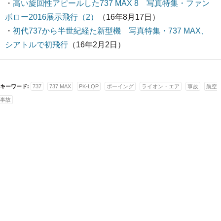
・
高い旋回性アピールした737 MAX 8 写真特集・ファン
ボロー2016展示飛行（2）
（16年8月17日）
・
初代737から半世紀経た新型機 写真特集・737 MAX、
シアトルで初飛行
（16年2月2日）
キーワード:
737
737 MAX
PK-LQP
ボーイング
ライオン・エア
事故
航空
事故