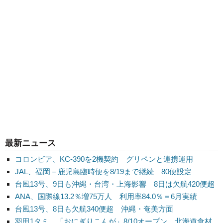
最新ニュース
コロンビア、KC-390を2機契約 グリペンと連携運用
JAL、福岡－鹿児島臨時便を8/19まで継続 80便設定
台風13号、9日も沖縄・台湾・上海影響 8日は欠航420便超
ANA、国際線13.2％増75万人 利用率84.0％＝6月実績
台風13号、8日も欠航340便超 沖縄・奄美方面
羽田1タミ、「おにぎりこんが」8/10オープン 北海道食材