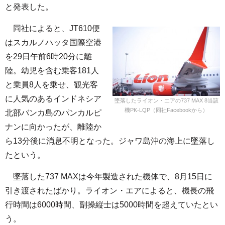
と発表した。
同社によると、JT610便
はスカルノハッタ国際空港
を29日午前6時20分に離
陸。幼児を含む乗客181人
と乗員8人を乗せ、観光客
に人気のあるインドネシア
墜落したライオン・エアの737 MAX 8当該
機PK-LQP（同社Facebookから）
北部バンカ島のパンカルピ
ナンに向かったが、離陸か
ら13分後に消息不明となった。ジャワ島沖の海上に墜落し
たという。
墜落した737 MAXは今年製造された機体で、8月15日に
引き渡されたばかり。ライオン・エアによると、機長の飛
行時間は6000時間、副操縦士は5000時間を超えていたとい
う。