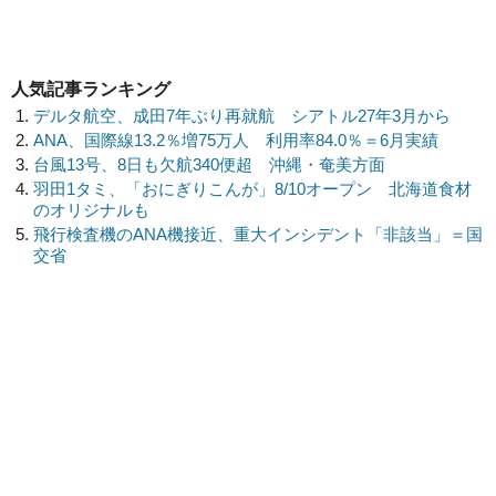
人気記事ランキング
デルタ航空、成田7年ぶり再就航 シアトル27年3月から
ANA、国際線13.2％増75万人 利用率84.0％＝6月実績
台風13号、8日も欠航340便超 沖縄・奄美方面
羽田1タミ、「おにぎりこんが」8/10オープン 北海道食材
のオリジナルも
飛行検査機のANA機接近、重大インシデント「非該当」＝国
交省