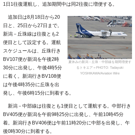
1日1往復運航し、追加期間中は同2往復に増便する。
追加日は8月18日から20
日と、25日から27日まで。
新潟－丘珠線は往復とも
2
便目として設定する。運航
スケジュールは、丘珠行き
BV107便が新潟を午後2時
夏休みの新潟－丘珠・中部線を期間増便す
30分に出発し、午後4時5分
るトキエア＝PHOTO: Tadayuki
YOSHIKAWA/Aviation Wire
に着く。新潟行きBV108便
は午後4時35分に丘珠を出
発し、午後6時15分に到着する。
新潟－中部線は往復とも1便目として運航する。中部行き
BV405便が新潟を午前9時25分に出発し、午前10時45分
着。新潟行きBV406便は午前11時20分に中部を出発し、午
後0時30分に到着する。