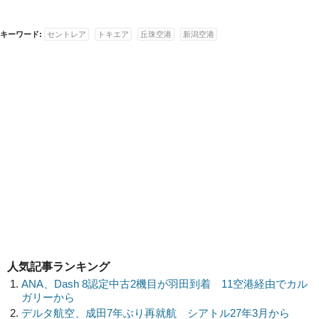
キーワード:
セントレア
トキエア
丘珠空港
新潟空港
人気記事ランキング
ANA、Dash 8認定中古2機目が羽田到着 11空港経由でカル
ガリーから
デルタ航空、成田7年ぶり再就航 シアトル27年3月から