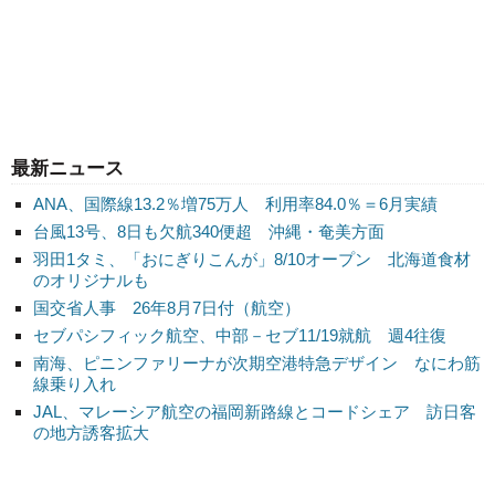
最新ニュース
ANA、国際線13.2％増75万人 利用率84.0％＝6月実績
台風13号、8日も欠航340便超 沖縄・奄美方面
羽田1タミ、「おにぎりこんが」8/10オープン 北海道食材
のオリジナルも
国交省人事 26年8月7日付（航空）
セブパシフィック航空、中部－セブ11/19就航 週4往復
南海、ピニンファリーナが次期空港特急デザイン なにわ筋
線乗り入れ
JAL、マレーシア航空の福岡新路線とコードシェア 訪日客
の地方誘客拡大