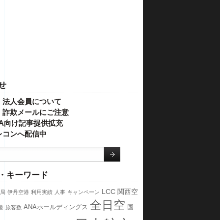
せ
・法人会員について
】詐欺メールにご注意
IVA向け記事提供拡充
レコンへ配信中
・キーワード
LCC
関西空
局
伊丹空港
利用実績
人事
キャンペーン
全日空
ANAホールディングス
国
港
旅客数