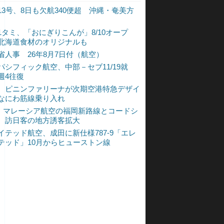
13号、8日も欠航340便超 沖縄・奄美方
1タミ、「おにぎりこんが」8/10オープ
北海道食材のオリジナルも
省人事 26年8月7日付（航空）
パシフィック航空、中部－セブ11/19就
週4往復
、ピニンファリーナが次期空港特急デザイ
なにわ筋線乗り入れ
L、マレーシア航空の福岡新路線とコードシ
 訪日客の地方誘客拡大
イテッド航空、成田に新仕様787-9「エレ
テッド」10月からヒューストン線