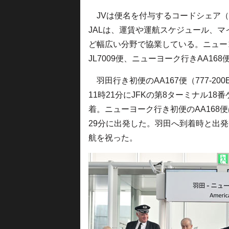
JVは便名を付与するコードシェア（
JALは、運賃や運航スケジュール、
ど幅広い分野で協業している。ニューヨ
JL7009便、ニューヨーク行きAA168
羽田行き初便のAA167便（777-20
11時21分にJFKの第8ターミナル1
着。ニューヨーク行き初便のAA168
29分に出発した。羽田へ到着時と出
航を祝った。