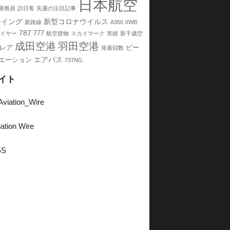
日本航空
乗務員
訪日客
先週の注目記事
ーイング
新型コロナウイルス
新路線
A350 XWB
787
777
イヤー
航空貨物
スカイマーク
実績
新千歳空
成田空港
羽田空港
レア
ピー
発着回数
エアバス
エーション
737NG
イト
viation_Wire
ation Wire
SS