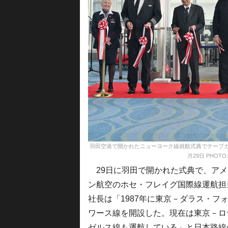
羽田空港で開かれたニューヨーク線就航式典でテープカ
月29日 PHOTO: T
29日に羽田で開かれた式典で、アメ
ン航空のホセ・フレイグ国際線運航担
社長は「1987年に東京－ダラス・フ
ワース線を開設した。現在は東京－ロ
ゼルス線も運航している」と日本路線