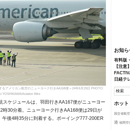
お知ら
有料版
【注意
FACT
日経テ
メリカン航空のニューヨーク行きAA168便＝24年6月29日 PHOTO:
i YOSHIKAWA/Aviation Wire
スケジュールは、羽田行きAA167便がニューヨー
ホット
2時30分着。ニューヨーク行きAA168便は29日が
国交省航空
後4時35分に到着する。ボーイング777-200ER
港
福岡空