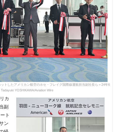
ットしたアメリカン航空のホセ・フレイグ国際線運航担当副社長ら＝24年6
adayuki YOSHIKAWA/Aviation Wire
リカ
当副
ォート
サン
の経