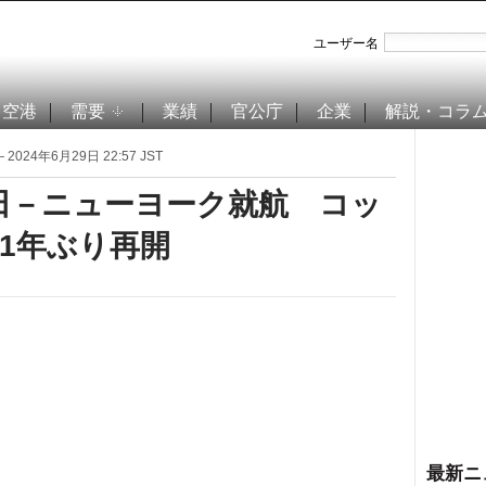
ユーザー名
空港
需要
業績
官公庁
企業
解説・コラ
 2024年6月29日 22:57 JST
田－ニューヨーク就航 コッ
1年ぶり再開
最新ニ