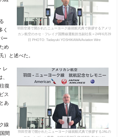
る
羽田空港で開かれたニューヨーク線就航式典で挨拶するアメリ
多く
カン航空のホセ・フレイグ国際線運航担当副社長＝24年6月29
パー
日 PHOTO: Tadayuki YOSHIKAWA/Aviation Wire
ため
氏）と述べた。
・レ
は、
3往復
ビス
とあ
ク線
羽田空港で開かれたニューヨーク線就航式典で挨拶するJALの
三国間