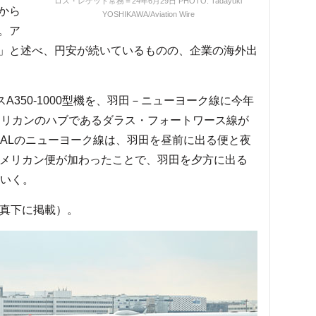
ロス・レゲット常務＝24年6月29日 PHOTO: Tadayuki
から
YOSHIKAWA/Aviation Wire
。ア
」と述べ、円安が続いているものの、企業の海外出
350-1000型機を、羽田－ニューヨーク線に今年
アメリカンのハブであるダラス・フォートワース線が
JALのニューヨーク線は、羽田を昼前に出る便と夜
アメリカン便が加わったことで、羽田を夕方に出る
ていく。
写真下に掲載）。