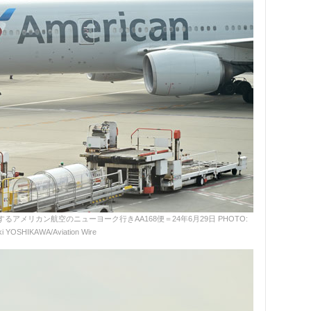
メリカン航空のニューヨーク行きAA168便＝24年6月29日 PHOTO:
i YOSHIKAWA/Aviation Wire