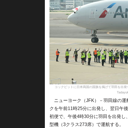
コックピットに日米両国の国旗を掲げて羽田を出発するア
Tadayuk
ニューヨーク（JFK）－羽田線の運航
クを午前11時25分に出発し、翌日午後
初便で、午後4時30分に羽田を出発し、午
型機（3クラス273席）で運航する。