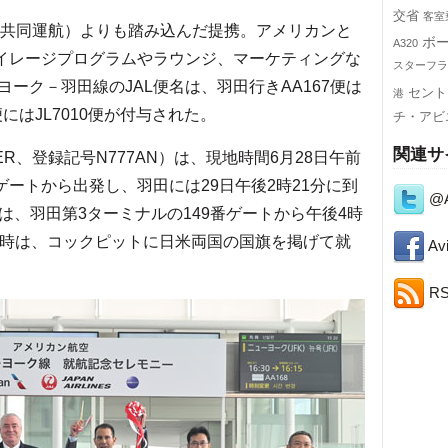
交省
客室
共同運航）よりも踏み込んだ提携。アメリカンと
ボ
A320
マイレージプログラムやラウンジ、マーケティングな
スターフラ
ーク－羽田線のJAL便名は、羽田行きAA167便は
セント
港
便にはJL7010便が付与された。
チ・アビ
関連サ
0ER、登録記号N777AN）は、現地時間6月28日午前
8番ゲートから出発し、羽田には29日午後2時21分に到
@A
便は、羽田第3ターミナルの149番ゲートから午後4時
発時は、コックピットに日米両国の国旗を掲げて就
Avi
R