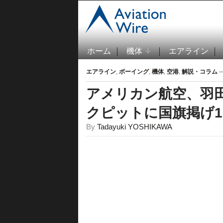
ホーム
機体
エアライン
エアライン
,
ボーイング
,
機体
,
空港
,
解説・コラム
—
アメリカン航空、羽
クピットに国旗掲げ1
By
Tadayuki YOSHIKAWA