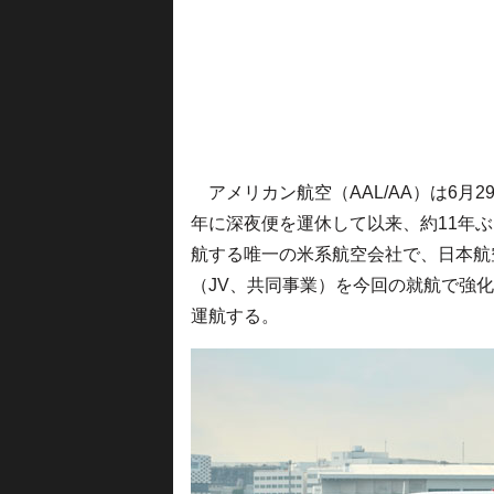
アメリカン航空（AAL/AA）は6月2
年に深夜便を運休して以来、約11年
航する唯一の米系航空会社で、日本航空（
（JV、共同事業）を今回の就航で強化
運航する。