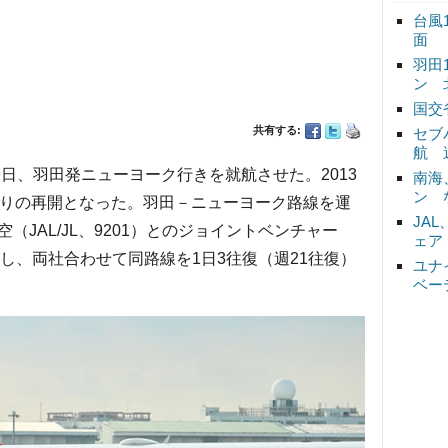
台風
面
羽田
ン 
国交
共有する:
セブ
航 
9日、羽田発ニューヨーク行きを就航させた。2013
南海
ン 
ぶりの再開となった。羽田－ニューヨーク路線を運
JA
JAL/JL、9201）とのジョイントベンチャー
ェア
し、両社合わせて同路線を1日3往復（週21往復）
ユナ
ベー