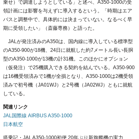
乗せ）で調達しようとしている」と述べ、A350-1000の受
領計画には影響を与えずに導入するという。「時期はエア
バスと調整中で、具体的には決まっていない。なるべく早
期に受領したい」（斎藤専務）と語った。
JALが発注済みのA350は、国内線に導入している標準型
のA350-900が18機、24日に就航した約7メートル長い長胴
型のA350-1000が13機の計31機。このほかにオプション
（仮発注）で25機購入できる契約を結んでいる。A350-900
は16機受領済みで1機が全損となり、A350-1000は2機受領
済みで初号機（JA01WJ）と2号機（JA02WJ）ともに就航
している。
関連リンク
JAL国際線 AIRBUS A350-1000
日本航空
搭乗記・JAL A350-1000初便 20年ぶり新旗艦機の実力