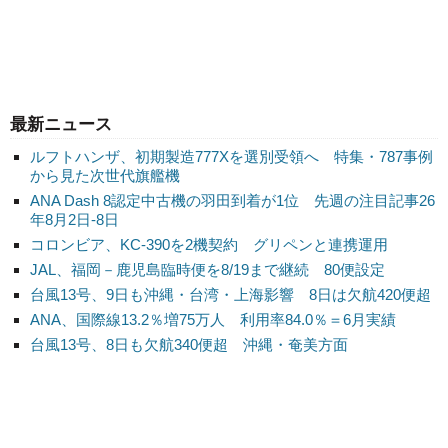
最新ニュース
ルフトハンザ、初期製造777Xを選別受領へ 特集・787事例
から見た次世代旗艦機
ANA Dash 8認定中古機の羽田到着が1位 先週の注目記事26
年8月2日-8日
コロンビア、KC-390を2機契約 グリペンと連携運用
JAL、福岡－鹿児島臨時便を8/19まで継続 80便設定
台風13号、9日も沖縄・台湾・上海影響 8日は欠航420便超
ANA、国際線13.2％増75万人 利用率84.0％＝6月実績
台風13号、8日も欠航340便超 沖縄・奄美方面