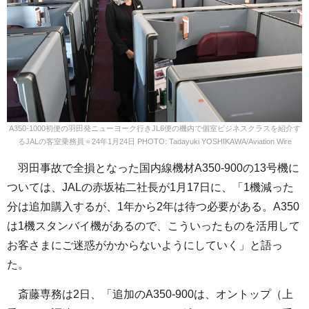
A350-1000初便の羽田発ニューヨーク行きJL6便の機内で個室ビジネスクラスを紹介す
るJALの客室乗務員＝24年1月24日 PHOTO: Tadayuki YOSHIKAWA/Aviation Wire
羽田事故で全損となった国内線機材A350-900の13号機に
ついては、JALの赤坂祐二社長が1月17日に、「1機減った
分は追加購入するが、1年から2年は待つ必要がある。A350
は1機スタンバイ機があるので、こういったものを活用して
お客さまにご迷惑がかからないようにしていく」と語っ
た。
斎藤専務は2日、「追加のA350-900は、オントップ（上