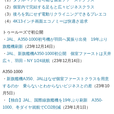
（2）
個室内で完結する足もと広々ビジネスクラス
（3）
後ろを気にせず電動リクライニングできるプレエコ
（4）
4K13インチ画面エコノミーは快適さ追求
トゥールーズで初公開
・
JAL、A350-1000初号機が羽田へ翼振り出発 19年ぶり
旗艦機刷新
（23年12月14日）
・
JAL、新旗艦機A350-1000初公開 個室ファーストは天井
広々、羽田－NY 1/24就航
（23年12月14日）
A350-1000
・
新旗艦機A350、JALはなぜ個室ファーストクラスを用意
するのか 乗らないとわからないビジネスとの差
（23年10
月5日）
・
【独自】JAL、国際線旗艦機を19年ぶり刷新 A350-
1000、冬ダイヤ就航でCO2削減
（23年1月1日）