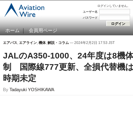
ログインしていません。
ユーザー名
パスワード
ホーム
会員用ページ
エアバス
,
エアライン
,
機体
,
解説・コラム
— 2024年2月2日 17:53 JST
JALのA350-1000、24年度は8機
制 国際線777更新、全損代替機
時期未定
By
Tadayuki YOSHIKAWA