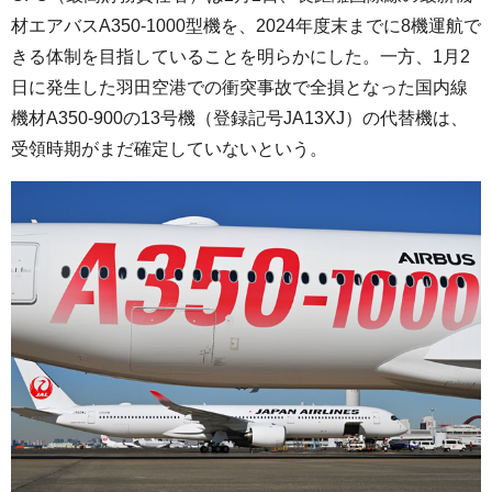
材エアバスA350-1000型機を、2024年度末までに8機運航で
きる体制を目指していることを明らかにした。一方、1月2
日に発生した羽田空港での衝突事故で全損となった国内線
機材A350-900の13号機（登録記号JA13XJ）の代替機は、
受領時期がまだ確定していないという。