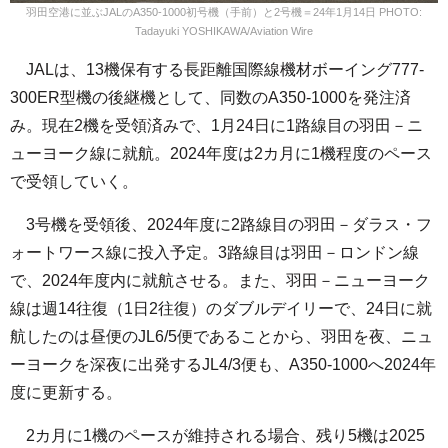
羽田空港に並ぶJALのA350-1000初号機（手前）と2号機＝24年1月14日 PHOTO:
Tadayuki YOSHIKAWA/Aviation Wire
JALは、13機保有する長距離国際線機材ボーイング777-
300ER型機の後継機として、同数のA350-1000を発注済
み。現在2機を受領済みで、1月24日に1路線目の羽田－ニ
ューヨーク線に就航。2024年度は2カ月に1機程度のペース
で受領していく。
3号機を受領後、2024年度に2路線目の羽田－ダラス・フ
ォートワース線に投入予定。3路線目は羽田－ロンドン線
で、2024年度内に就航させる。また、羽田－ニューヨーク
線は週14往復（1日2往復）のダブルデイリーで、24日に就
航したのは昼便のJL6/5便であることから、羽田を夜、ニュ
ーヨークを深夜に出発するJL4/3便も、A350-1000へ2024年
度に更新する。
2カ月に1機のペースが維持される場合、残り5機は2025