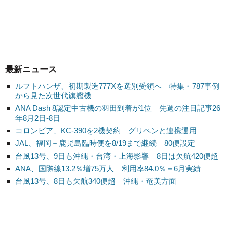
最新ニュース
ルフトハンザ、初期製造777Xを選別受領へ 特集・787事例
から見た次世代旗艦機
ANA Dash 8認定中古機の羽田到着が1位 先週の注目記事26
年8月2日-8日
コロンビア、KC-390を2機契約 グリペンと連携運用
JAL、福岡－鹿児島臨時便を8/19まで継続 80便設定
台風13号、9日も沖縄・台湾・上海影響 8日は欠航420便超
ANA、国際線13.2％増75万人 利用率84.0％＝6月実績
台風13号、8日も欠航340便超 沖縄・奄美方面