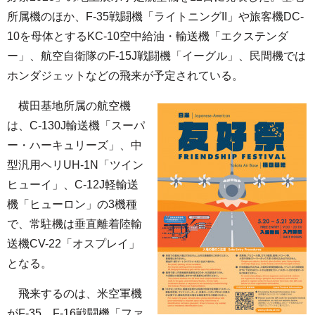
所属機のほか、F-35戦闘機「ライトニングII」や旅客機DC-
10を母体とするKC-10空中給油・輸送機「エクステンダ
ー」、航空自衛隊のF-15J戦闘機「イーグル」、民間機では
ホンダジェットなどの飛来が予定されている。
横田基地所属の航空機
は、C-130J輸送機「スーパ
ー・ハーキュリーズ」、中
型汎用ヘリUH-1N「ツイン
ヒューイ」、C-12J軽輸送
機「ヒューロン」の3機種
で、常駐機は垂直離着陸輸
送機CV-22「オスプレイ」
となる。
飛来するのは、米空軍機
がF-35、F-16戦闘機「ファ