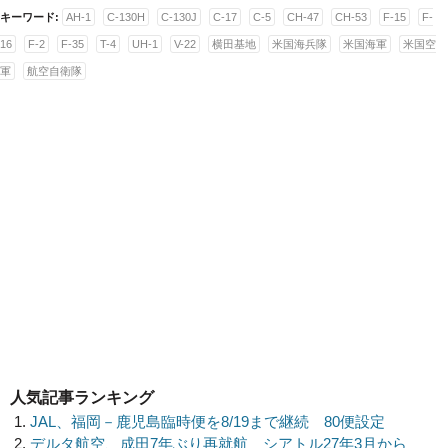
キーワード:
AH-1
C-130H
C-130J
C-17
C-5
CH-47
CH-53
F-15
F-
16
F-2
F-35
T-4
UH-1
V-22
横田基地
米国海兵隊
米国海軍
米国空
軍
航空自衛隊
人気記事ランキング
JAL、福岡－鹿児島臨時便を8/19まで継続 80便設定
デルタ航空、成田7年ぶり再就航 シアトル27年3月から