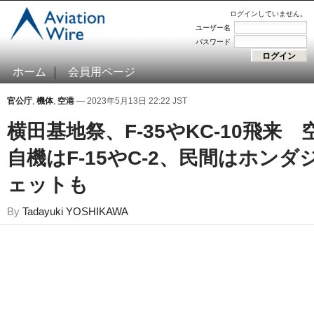
ログインしていません。
ユーザー名
パスワード
ホーム
会員用ページ
官公庁
,
機体
,
空港
— 2023年5月13日 22:22 JST
横田基地祭、F-35やKC-10飛来 
自機はF-15やC-2、民間はホンダ
ェットも
By
Tadayuki YOSHIKAWA