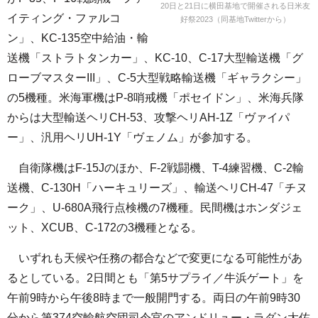
20日と21日に横田基地で開催される日米友
イティング・ファルコ
好祭2023（同基地Twitterから）
ン」、KC-135空中給油・輸
送機「ストラトタンカー」、KC-10、C-17大型輸送機「グ
ローブマスターIII」、C-5大型戦略輸送機「ギャラクシー」
の5機種。米海軍機はP-8哨戒機「ポセイドン」、米海兵隊
からは大型輸送ヘリCH-53、攻撃ヘリAH-1Z「ヴァイパ
ー」、汎用ヘリUH-1Y「ヴェノム」が参加する。
自衛隊機はF-15Jのほか、F-2戦闘機、T-4練習機、C-2輸
送機、C-130H「ハーキュリーズ」、輸送ヘリCH-47「チヌ
ーク」、U-680A飛行点検機の7機種。民間機はホンダジェ
ット、XCUB、C-172の3機種となる。
いずれも天候や任務の都合などで変更になる可能性があ
るとしている。2日間とも「第5サプライ／牛浜ゲート」を
午前9時から午後8時まで一般開門する。両日の午前9時30
分から第374空輸航空団司令官のアンドリュー・ラダン大佐