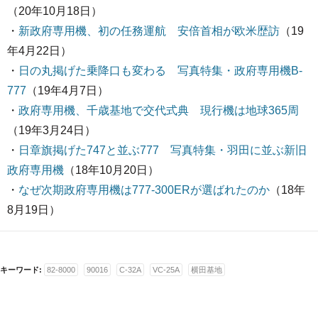
（20年10月18日）
・
新政府専用機、初の任務運航 安倍首相が欧米歴訪
（19
年4月22日）
・
日の丸掲げた乗降口も変わる 写真特集・政府専用機B-
777
（19年4月7日）
・
政府専用機、千歳基地で交代式典 現行機は地球365周
（19年3月24日）
・
日章旗掲げた747と並ぶ777 写真特集・羽田に並ぶ新旧
政府専用機
（18年10月20日）
・
なぜ次期政府専用機は777-300ERが選ばれたのか
（18年
8月19日）
キーワード:
82-8000
90016
C-32A
VC-25A
横田基地