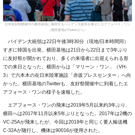
日米友好祭開催中の横田基地に着陸するバイデン大統領を乗せたエアフォース・ワン
（横田基地のTwitterから）
バイデン大統領は22日午後3時30分（現地/日本時間同）
すぎに韓国を出発。横田基地は21日から22日まで3年ぶり
に友好祭が開かれており、多くの来場者に出迎えられる形
での来日となった。横田からは「マリーン・ワン」（VH-
3）で六本木の在日米陸軍施設「赤坂プレスセンター」へ向
かった。横田基地のTwitterも、友好祭開催中に到着したエ
アフォース・ワンの様子を速報した。
エアフォース・ワンの飛来は2019年5月以来約3年ぶり、
横田へは2017年11月以来5年ぶりとなった。2017年は2機の
VC-25Aが飛来したが、今回は2019年と同じく要人輸送機
C-32Aが随行し、機体は90016が使用された。