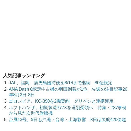
人気記事ランキング
JAL、福岡－鹿児島臨時便を8/19まで継続 80便設定
ANA Dash 8認定中古機の羽田到着が1位 先週の注目記事26
年8月2日-8日
コロンビア、KC-390を2機契約 グリペンと連携運用
ルフトハンザ、初期製造777Xを選別受領へ 特集・787事例
から見た次世代旗艦機
台風13号、9日も沖縄・台湾・上海影響 8日は欠航420便超