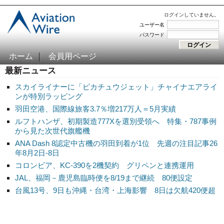
ログインしていません。
ユーザー名
パスワード
ホーム
会員用ページ
最新ニュース
スカイライナーに「ピカチュウジェット」チャイナエアライ
ンが特別ラッピング
羽田空港、国際線旅客3.7％増217万人＝5月実績
ルフトハンザ、初期製造777Xを選別受領へ 特集・787事例
から見た次世代旗艦機
ANA Dash 8認定中古機の羽田到着が1位 先週の注目記事26
年8月2日-8日
コロンビア、KC-390を2機契約 グリペンと連携運用
JAL、福岡－鹿児島臨時便を8/19まで継続 80便設定
台風13号、9日も沖縄・台湾・上海影響 8日は欠航420便超