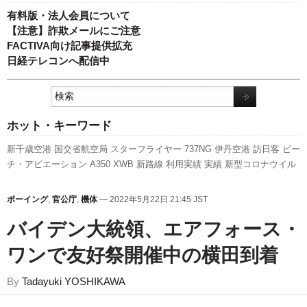
有料版・法人会員について
【注意】詐欺メールにご注意
FACTIVA向け記事提供拡充
日経テレコンへ配信中
ホット・キーワード
新千歳空港
国交省航空局
スターフライヤー
737NG
伊丹空港
訪日客
ピー
チ・アビエーション
A350 XWB
新路線
利用実績
実績
新型コロナウイル
ス
人事
787
発着回数
スカイマーク
ボーイング
A320
キャンペーン
成田
空港
客室乗務員
航空貨物
ANAホールディングス
777
セントレア
全日空
ボーイング
,
官公庁
,
機体
— 2022年5月22日 21:45 JST
関西空港
LCC
国交省
福岡空港
先週の注目記事
羽田空港
日本航空
エア
バイデン大統領、エアフォース・
バス
旅客数
ワンで友好祭開催中の横田到着
By
Tadayuki YOSHIKAWA