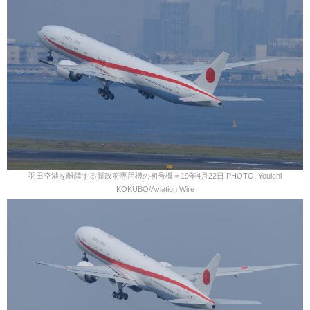
羽田空港を離陸する新政府専用機の初号機＝19年4月22日 PHOTO: Youichi
KOKUBO/Aviation Wire