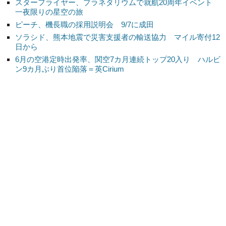
スターフライヤー、プラネタリウムで就航20周年イベント
一夜限りの星空の旅
ピーチ、機長職の採用説明会 9/7に成田
ソラシド、熊本地震で災害支援者の輸送協力 マイル寄付12
日から
6月の空港定時出発率、関空7カ月連続トップ20入り ハルビ
ン9カ月ぶり首位陥落＝英Cirium