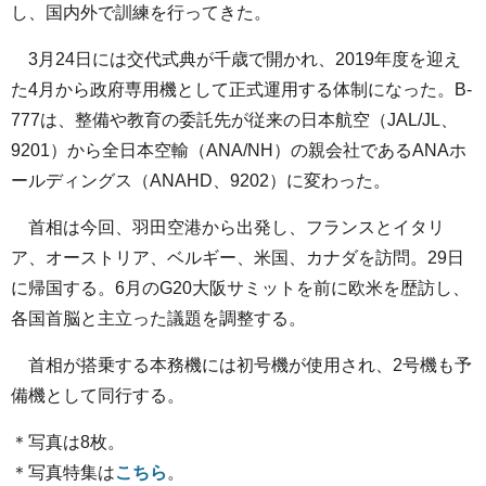
し、国内外で訓練を行ってきた。
3月24日には交代式典が千歳で開かれ、2019年度を迎え
た4月から政府専用機として正式運用する体制になった。B-
777は、整備や教育の委託先が従来の日本航空（JAL/JL、
9201）から全日本空輸（ANA/NH）の親会社であるANAホ
ールディングス（ANAHD、9202）に変わった。
首相は今回、羽田空港から出発し、フランスとイタリ
ア、オーストリア、ベルギー、米国、カナダを訪問。29日
に帰国する。6月のG20大阪サミットを前に欧米を歴訪し、
各国首脳と主立った議題を調整する。
首相が搭乗する本務機には初号機が使用され、2号機も予
備機として同行する。
＊写真は8枚。
＊写真特集は
こちら
。