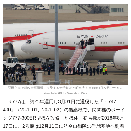
羽田空港で新政府専用機に搭乗する安倍首相と昭恵夫人＝19年4月22日 PHOTO:
Youichi KOKUBO/Aviation Wire
B-777は、約25年運用し3月31日に退役した「B-747-
400」（20-1101、20-1102）の後継機で、民間機のボーイ
ング777-300ER型機を改修した機体。初号機が2018年8月
17日に、2号機は12月11日に航空自衛隊の千歳基地へ到着