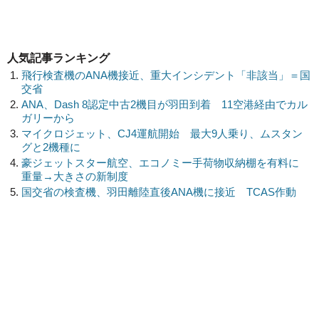
人気記事ランキング
飛行検査機のANA機接近、重大インシデント「非該当」＝国
交省
ANA、Dash 8認定中古2機目が羽田到着 11空港経由でカル
ガリーから
マイクロジェット、CJ4運航開始 最大9人乗り、ムスタン
グと2機種に
豪ジェットスター航空、エコノミー手荷物収納棚を有料に
重量→大きさの新制度
国交省の検査機、羽田離陸直後ANA機に接近 TCAS作動