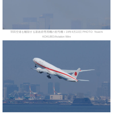
羽田空港を離陸する新政府専用機の初号機＝19年4月22日 PHOTO: Youichi
KOKUBO/Aviation Wire