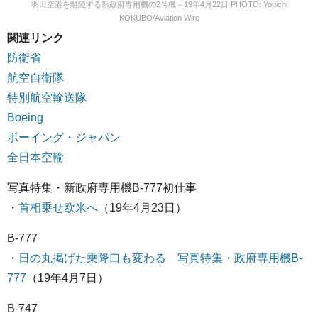
羽田空港を離陸する新政府専用機の2号機＝19年4月22日 PHOTO: Youichi
KOKUBO/Aviation Wire
関連リンク
防衛省
航空自衛隊
特別航空輸送隊
Boeing
ボーイング・ジャパン
全日本空輸
写真特集・新政府専用機B-777初仕事
・
首相乗せ欧米へ
（19年4月23日）
B-777
・
日の丸掲げた乗降口も変わる 写真特集・政府専用機B-
777
（19年4月7日）
B-747