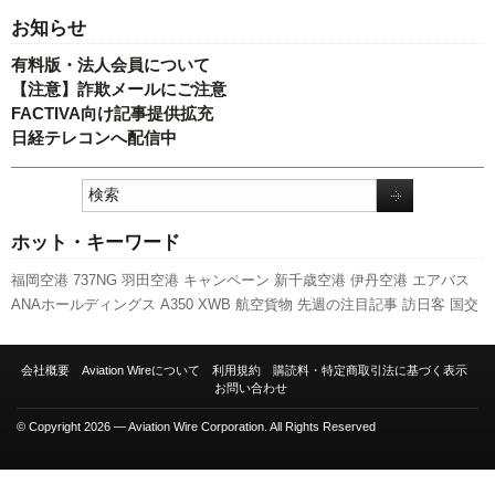
お知らせ
有料版・法人会員について
【注意】詐欺メールにご注意
FACTIVA向け記事提供拡充
日経テレコンへ配信中
ホット・キーワード
福岡空港
737NG
羽田空港
キャンペーン
新千歳空港
伊丹空港
エアバス
ANAホールディングス
A350 XWB
航空貨物
先週の注目記事
訪日客
国交
省
関西空港
全日空
スターフライヤー
新型コロナウイルス
利用実績
LCC
ボーイング
人事
787
国交省航空局
客室乗務員
セントレア
ピーチ・アビ
会社概要
Aviation Wireについて
利用規約
購読料・特定商取引法に基づく表示
エーション
実績
日本航空
新路線
スカイマーク
A320
777
成田空港
旅客
お問い合わせ
数
発着回数
© Copyright 2026 — Aviation Wire Corporation. All Rights Reserved