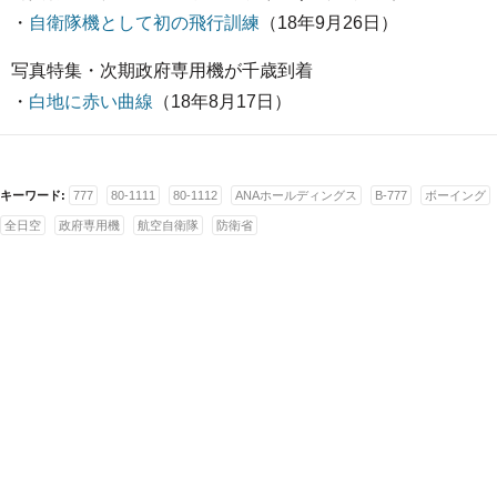
・
自衛隊機として初の飛行訓練
（18年9月26日）
写真特集・次期政府専用機が千歳到着
・
白地に赤い曲線
（18年8月17日）
キーワード:
777
80-1111
80-1112
ANAホールディングス
B-777
ボーイング
全日空
政府専用機
航空自衛隊
防衛省