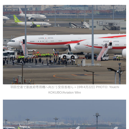
羽田空港で新政府専用機へ向かう安倍首相ら＝19年4月22日 PHOTO: Youichi
KOKUBO/Aviation Wire