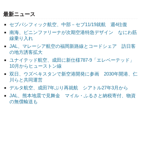
最新ニュース
セブパシフィック航空、中部－セブ11/19就航 週4往復
南海、ピニンファリーナが次期空港特急デザイン なにわ筋
線乗り入れ
JAL、マレーシア航空の福岡新路線とコードシェア 訪日客
の地方誘客拡大
ユナイテッド航空、成田に新仕様787-9「エレベーテッド」
10月からヒューストン線
双日、ウズベキスタンで新空港開発に参画 2030年開港、仁
川らと共同運営
デルタ航空、成田7年ぶり再就航 シアトル27年3月から
JAL、熊本地震で見舞金 マイル・ふるさと納税寄付、物資
の無償輸送も