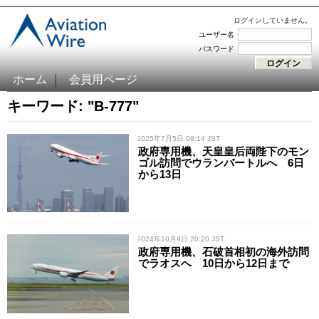
ログインしていません。
ユーザー名
パスワード
ホーム
会員用ページ
キーワード: "B-777"
/ 2025年7月5日 09:14 JST
政府専用機、天皇皇后両陛下のモン
ゴル訪問でウランバートルへ 6日
から13日
/ 2024年10月9日 20:20 JST
政府専用機、石破首相初の海外訪問
でラオスへ 10日から12日まで