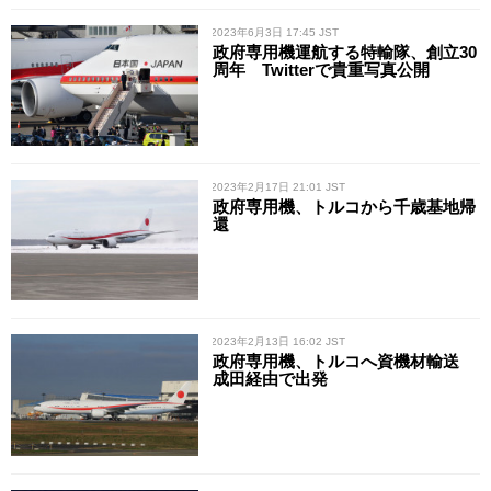
/ 2023年6月3日 17:45 JST
政府専用機運航する特輸隊、創立30
周年 Twitterで貴重写真公開
/ 2023年2月17日 21:01 JST
政府専用機、トルコから千歳基地帰
還
/ 2023年2月13日 16:02 JST
政府専用機、トルコへ資機材輸送
成田経由で出発