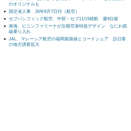
のオリジナルも
国交省人事 26年8月7日付（航空）
セブパシフィック航空、中部－セブ11/19就航 週4往復
南海、ピニンファリーナが次期空港特急デザイン なにわ筋
線乗り入れ
JAL、マレーシア航空の福岡新路線とコードシェア 訪日客
の地方誘客拡大