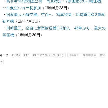
・
高さ4mの貨物室公開 写真特集・7割国産のC-2輸送機、
パリ航空ショー初参加
（19年6月23日）
・
国産最大の航空機、空自へ 写真特集・川崎重工C-2量産
初号機
（16年7月3日）
・
川崎重工、空自に新型輸送機C-2納入 43年ぶり、最大の
国産機
（16年6月30日）
キーワード:
C-2
CF6
GEエアロスペース（GE）
川崎重工
航空自衛隊
防衛
省