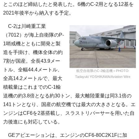
とこのほど締結したと発表した。6機のC-2用となる12基を
2021年後半から納入する予定。
C-2は川崎重工業
（7012）が海上自衛隊のP-
1哨戒機とともに開発と製
造を手掛け、機体全体の約
7割が国産。全長43.9メー
トル、全幅44.4メートル、
航空自衛隊のC-2輸送機＝PHOTO:
Tadayuki YOSHIKAWA/Aviation Wire
全高14.2メートルで、最大
積載量はこれまでのC-1輸
送機の約3.8倍となる約30トン、最大離陸重量は同3.1倍の
141トンとなり、国産の航空機では最大の大きさとなる。エ
ンジンはCF6を2基搭載し、スラストリバーサーを用いた自
力後進にも対応している。
GEアビエーションは、エンジンのCF6-80C2K1Fに加