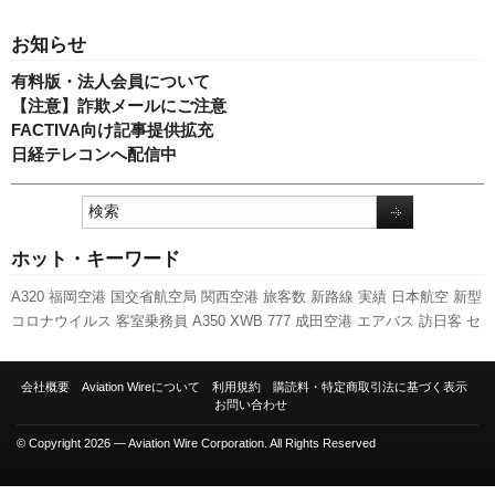
お知らせ
有料版・法人会員について
【注意】詐欺メールにご注意
FACTIVA向け記事提供拡充
日経テレコンへ配信中
ホット・キーワード
A320
福岡空港
国交省航空局
関西空港
旅客数
新路線
実績
日本航空
新型
コロナウイルス
客室乗務員
A350 XWB
777
成田空港
エアバス
訪日客
セ
ントレア
利用実績
羽田空港
全日空
スカイマーク
人事
スターフライヤー
キャンペーン
787
発着回数
先週の注目記事
ピーチ・アビエーション
ボ
会社概要
Aviation Wireについて
利用規約
購読料・特定商取引法に基づく表示
ーイング
新千歳空港
ANAホールディングス
LCC
伊丹空港
737NG
航空貨
お問い合わせ
物
国交省
© Copyright 2026 — Aviation Wire Corporation. All Rights Reserved