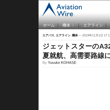
ホーム
機体
エアライン
エアバス
,
エアライン
,
機体
— 2019年11月1日 17:1
ジェットスターのA32
夏就航、高需要路線
By
Yusuke KOHASE