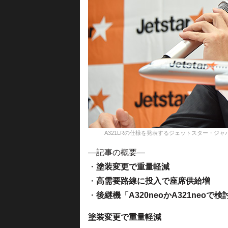
A321LRの仕様を発表するジェットスター・ジャパンの片岡社長
—記事の概要—
・
塗装変更で重量軽減
・
高需要路線に投入で座席供給増
・
後継機「A320neoかA321neoで検
塗装変更で重量軽減