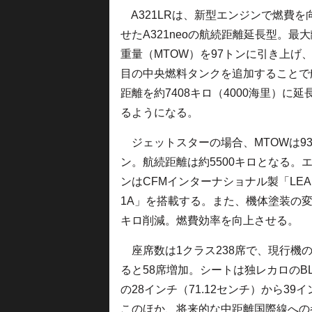
A321LRは、新型エンジンで燃費を
せたA321neoの航続距離延長型。最
重量（MTOW）を97トンに引き上げ、
目の中央燃料タンクを追加することで
距離を約7408キロ（4000海里）に延
るようになる。
ジェットスターの場合、MTOWは93
ン。航続距離は約5500キロとなる。
ンはCFMインターナショナル製「LEA
1A」を搭載する。また、機体塗装の
キロ削減。燃費効率を向上させる。
座席数は1クラス238席で、現行機のA3
ると58席増加。シートは独レカロのB
の28インチ（71.12センチ）から3
このほか、将来的な中距離国際線への