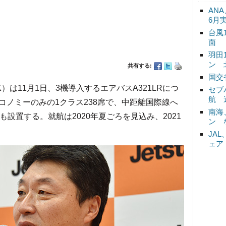
ANA
6月
台風
面
羽田
ン 
共有する:
国交
）は11月1日、3機導入するエアバスA321LRにつ
セブ
航 
コノミーのみの1クラス238席で、中距離国際線へ
南海
設置する。就航は2020年夏ごろを見込み、2021
ン 
JA
ェア