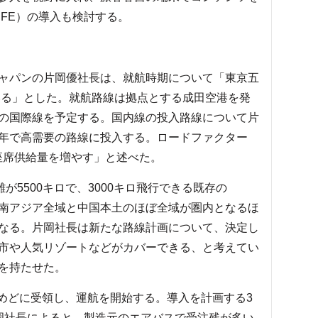
FE）の導入も検討する。
ャパンの片岡優社長は、就航時期について「東京五
ている」とした。就航路線は拠点とする成田空港を発
の国際線を予定する。国内線の投入路線について片
年で高需要の路線に投入する。ロードファクター
座席供給量を増やす」と述べた。
が5500キロで、3000キロ飛行できる既存の
。東南アジア全域と中国本土のほぼ全域が圏内となるほ
なる。片岡社長は新たな路線計画について、決定し
市や人気リゾートなどがカバーできる、と考えてい
を持たせた。
ろをめどに受領し、運航を開始する。導入を計画する3
岡社長によると、製造元のエアバスで受注残が多い