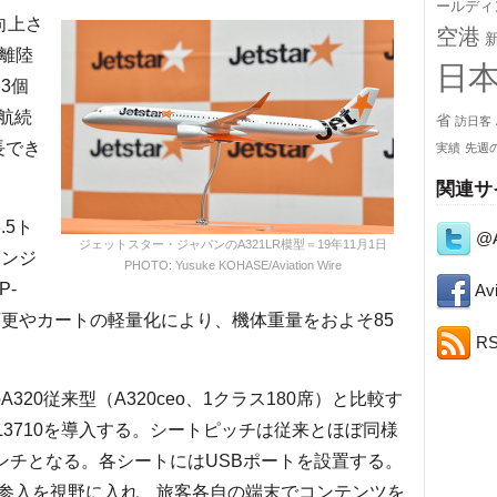
ールディ
向上さ
空港
大離陸
日
3個
航続
省
訪日客
長でき
実績
先週
関連サ
.5ト
@A
ジェットスター・ジャパンのA321LR模型＝19年11月1日
エンジ
PHOTO: Yusuke KOHASE/Aviation Wire
P-
Avi
変更やカートの軽量化により、機体重量をおよそ85
R
20従来型（A320ceo、1クラス180席）と比較す
L3710を導入する。シートピッチは従来とほぼ同様
9インチとなる。各シートにはUSBポートを設置する。
参入を視野に入れ、旅客各自の端末でコンテンツを