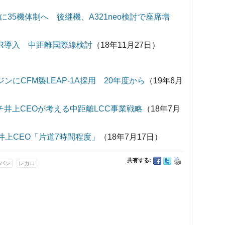
35機体制へ 後継機、A321neo検討で座席増
LR導入 中距離国際線検討
（18年11月27日）
ンジンにCFM製LEAP-1A採用 20年度から
（19年6月
チ井上CEOが考える中距離LCC事業戦略
（18年7月
 井上CEO「片道7時間程度」
（18年7月17日）
共有する:
パン
レカロ