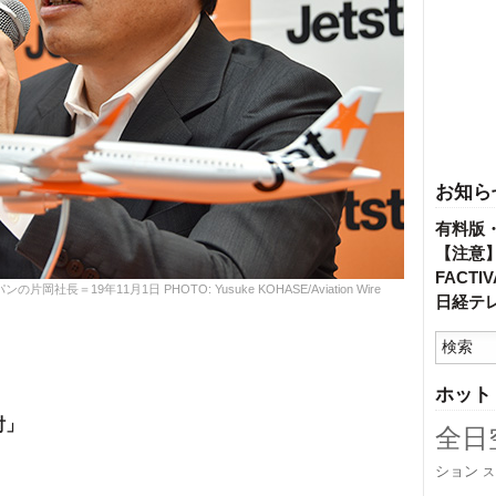
お知ら
有料版
【注意
FACT
＝19年11月1日 PHOTO: Yusuke KOHASE/Aviation Wire
日経テ
ホット
討」
全日
ション
ス