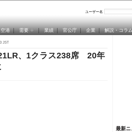
ユーザー名
空港
需要
業績
官公庁
企業
解説・コラ
3 JST
1LR、1クラス238席 20年
に
最新ニ