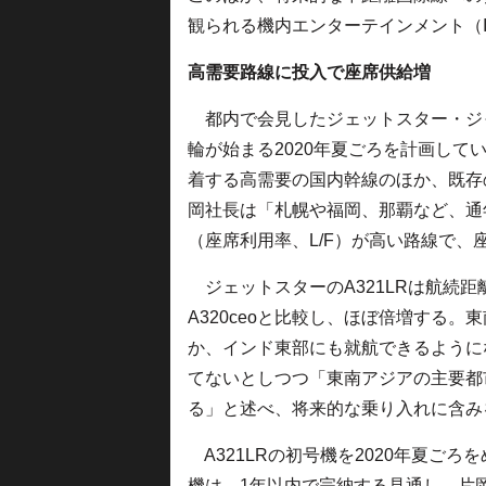
観られる機内エンターテインメント（I
高需要路線に投入で座席供給増
都内で会見したジェットスター・ジ
輪が始まる2020年夏ごろを計画し
着する高需要の国内幹線のほか、既存
岡社長は「札幌や福岡、那覇など、通
（座席利用率、L/F）が高い路線で、
ジェットスターのA321LRは航続距離
A320ceoと比較し、ほぼ倍増する
か、インド東部にも就航できるように
てないとしつつ「東南アジアの主要都
る」と述べ、将来的な乗り入れに含み
A321LRの初号機を2020年夏ご
機は、1年以内で完納する見通し。片