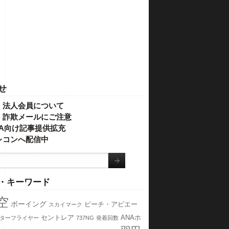
せ
・法人会員について
】詐欺メールにご注意
IVA向け記事提供拡充
レコンへ配信中
・キーワード
空
ボーイング
ピーチ・アビエー
スカイマーク
セントレア
ANAホ
ターフライヤー
737NG
発着回数