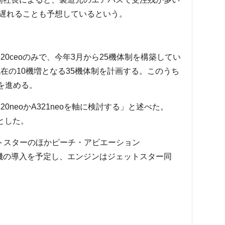
遅れることも予想しているという。
」
0ceoのみで、今年3月から25機体制を構築してい
現在の10機増となる35機体制を計画する。このうち
定を進める。
neoかA321neoを軸に検討する」と述べた。
、とした。
ットスターのほかピーチ・アビエーション
ら2機の導入を予定し、エンジンはジェットスター同
）