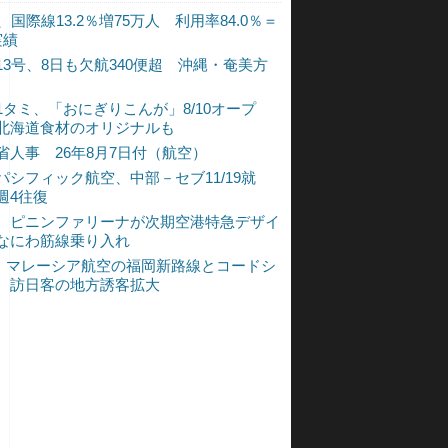
、国際線13.2％増75万人 利用率84.0％＝
実績
13号、8日も欠航340便超 沖縄・奄美方
1タミ、「おにぎりこんが」8/10オープ
北海道食材のオリジナルも
省人事 26年8月7日付（航空）
パシフィック航空、中部－セブ11/19就
週4往復
、ピニンファリーナが次期空港特急デザイ
なにわ筋線乗り入れ
L、マレーシア航空の福岡新路線とコードシ
 訪日客の地方誘客拡大