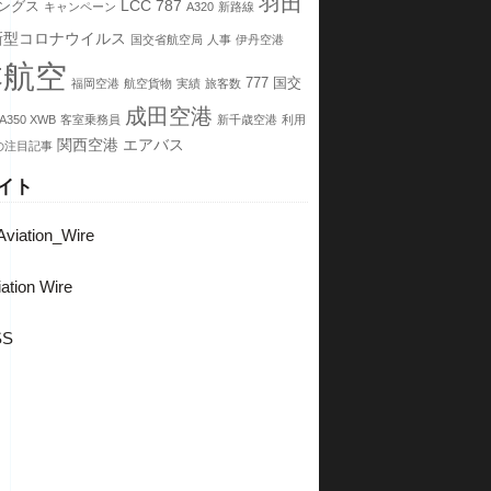
羽田
LCC
787
ングス
キャンペーン
A320
新路線
新型コロナウイルス
国交省航空局
人事
伊丹空港
本航空
777
国交
福岡空港
航空貨物
実績
旅客数
成田空港
A350 XWB
客室乗務員
新千歳空港
利用
関西空港
エアバス
の注目記事
イト
viation_Wire
ation Wire
SS