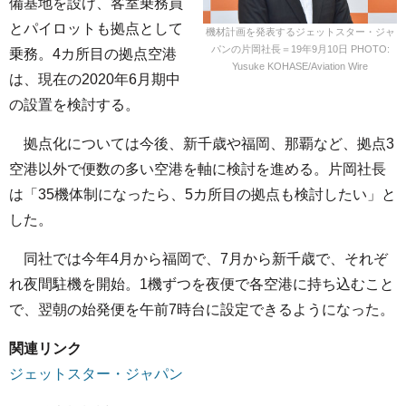
備基地を設け、客室乗務員
とパイロットも拠点として
機材計画を発表するジェットスター・ジャ
パンの片岡社長＝19年9月10日 PHOTO:
乗務。4カ所目の拠点空港
Yusuke KOHASE/Aviation Wire
は、現在の2020年6月期中
の設置を検討する。
拠点化については今後、新千歳や福岡、那覇など、拠点3
空港以外で便数の多い空港を軸に検討を進める。片岡社長
は「35機体制になったら、5カ所目の拠点も検討したい」と
した。
同社では今年4月から福岡で、7月から新千歳で、それぞ
れ夜間駐機を開始。1機ずつを夜便で各空港に持ち込むこと
で、翌朝の始発便を午前7時台に設定できるようになった。
関連リンク
ジェットスター・ジャパン