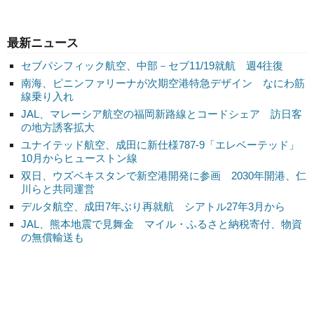
最新ニュース
セブパシフィック航空、中部－セブ11/19就航 週4往復
南海、ピニンファリーナが次期空港特急デザイン なにわ筋
線乗り入れ
JAL、マレーシア航空の福岡新路線とコードシェア 訪日客
の地方誘客拡大
ユナイテッド航空、成田に新仕様787-9「エレベーテッド」
10月からヒューストン線
双日、ウズベキスタンで新空港開発に参画 2030年開港、仁
川らと共同運営
デルタ航空、成田7年ぶり再就航 シアトル27年3月から
JAL、熊本地震で見舞金 マイル・ふるさと納税寄付、物資
の無償輸送も