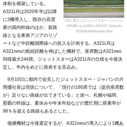
体制を構築している。
A321LRは2020年半ば以降
に3機導入し、既存の高需
3月に導入したジェットスター・ジャパン
25号機となるA320＝PHOTO: Tadayuki
要の国内幹線のほか、新路
YOSHIKAWA/Aviation Wire
線となる東南アジアのリゾ
ートなど中距離国際線への投入を計画する。A321LRは
A321neoの航続距離を伸ばした機材で、座席数はA321neo
同様最大244席。ジェットスターはA321LRの仕様を今後決
定し、年内をめどに発表する見込み。
9月10日に都内で会見したジェットスター・ジャパンの片
岡優社長は現状について、「現行の180席では（提供座席数
が）足りない路線が出てきている」と述べ、札幌や福岡、
那覇の幹線は、夏休みや年末年始などの繁忙期に搭乗率が
98％を超える路線もあるとした。
後継機材は今後選定するが、A321neoの導入により1機あ