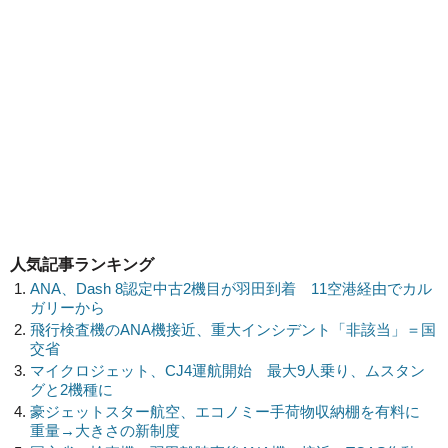
人気記事ランキング
ANA、Dash 8認定中古2機目が羽田到着 11空港経由でカル
ガリーから
飛行検査機のANA機接近、重大インシデント「非該当」＝国
交省
マイクロジェット、CJ4運航開始 最大9人乗り、ムスタン
グと2機種に
豪ジェットスター航空、エコノミー手荷物収納棚を有料に
重量→大きさの新制度