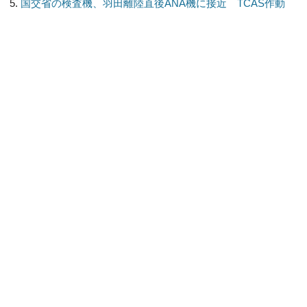
国交省の検査機、羽田離陸直後ANA機に接近 TCAS作動