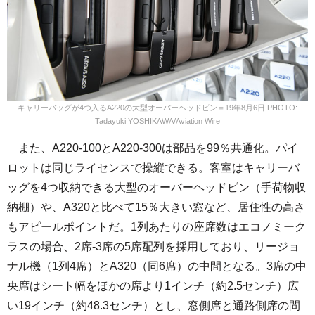
キャリーバッグが4つ入るA220の大型オーバーヘッドビン＝19年8月6日 PHOTO:
Tadayuki YOSHIKAWA/Aviation Wire
また、A220-100とA220-300は部品を99％共通化。パイ
ロットは同じライセンスで操縦できる。客室はキャリーバ
ッグを4つ収納できる大型のオーバーヘッドビン（手荷物収
納棚）や、A320と比べて15％大きい窓など、居住性の高さ
もアピールポイントだ。1列あたりの座席数はエコノミーク
ラスの場合、2席-3席の5席配列を採用しており、リージョ
ナル機（1列4席）とA320（同6席）の中間となる。3席の中
央席はシート幅をほかの席より1インチ（約2.5センチ）広
い19インチ（約48.3センチ）とし、窓側席と通路側席の間