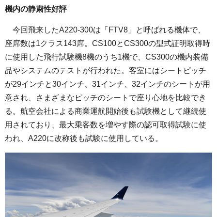
機内の静粛性好評
今回飛来したA220-300は「FTV8」と呼ばれる機体で、
座席数は1クラス143席。CS100とCS300の型式証明取得時
に使用した飛行試験機8機のうち1機で、CS300の機内装備
品やシステムのテストが行われた。客室にはシートピッチ
が29インチと30インチ、31インチ、32インチのシートが用
意され、さまざまなピッチのシートで座り心地を比較でき
る。航空会社による商業運航開始後も試験機として継続使
用されており、最大乗客数を増やす際の認可取得試験に使
われ、A220に改称後も試験に使用している。