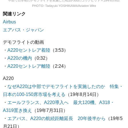
中部で日本初のデモフライトを実施したA220-300のコックピット＝19年8月6日
PHOTO: Tadayuki YOSHIKAWA/Aviation Wire
関連リンク
Airbus
エアバス・ジャパン
デモフライトの動画
・
A220セントレア着陸
（3:53）
・
A220の機内
（0:32）
・
A220セントレア離陸
（2:24）
A220
・
なぜA220は中部でデモフライトを実施したのか 特集・
日本の100-150席市場を考える
（19年8月14日）
・
エールフランス、A220導入へ 最大120機、A318・
A319置き換え
（19年7月31日）
・
エアバス、A220の航続距離延長 20年後半から
（19年5
月21日）