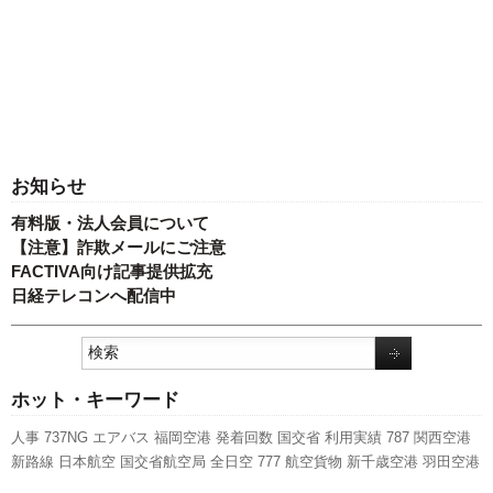
お知らせ
有料版・法人会員について
【注意】詐欺メールにご注意
FACTIVA向け記事提供拡充
日経テレコンへ配信中
ホット・キーワード
人事
737NG
エアバス
福岡空港
発着回数
国交省
利用実績
787
関西空港
新路線
日本航空
国交省航空局
全日空
777
航空貨物
新千歳空港
羽田空港
セントレア
伊丹空港
ANAホールディングス
キャンペーン
A350 XWB