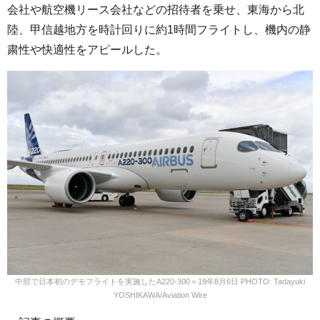
会社や航空機リース会社などの招待者を乗せ、東海から北
陸、甲信越地方を時計回りに約1時間フライトし、機内の静
粛性や快適性をアピールした。
中部で日本初のデモフライトを実施したA220-300＝19年8月6日 PHOTO: Tadayuki
YOSHIKAWA/Aviation Wire