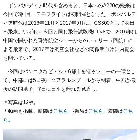
ボンバルディア時代を含めると、日本へのA220の飛来は
今回で3回目、デモフライトは初開催となった。ボンバルデ
ィア時代は2016年11月と2017年9月に、CS300として羽田
へ飛来。いずれも今回と同じ飛行試験機FTV8で、2016年は
中国で開かれた珠海航空ショーからのフェリー（回航）に
よる飛来で、2017年は航空会社などの関係者向けに内覧会
を開いている。
今回はバンコクなどアジア6都市を巡るツアーの一環とし
て、中部には5日夜にクアラルンプールから到着。中部が最
後の訪問地で、7日に日本を離れる見通し。
＊写真は12枚。
＊動画も掲載。離陸は
こちら
、機内は
こちら
、着陸は
こち
ら
。