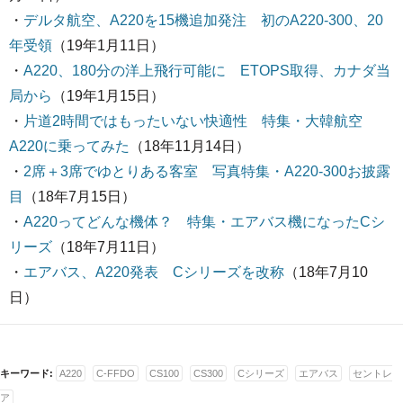
・
デルタ航空、A220を15機追加発注 初のA220-300、20
年受領
（19年1月11日）
・
A220、180分の洋上飛行可能に ETOPS取得、カナダ当
局から
（19年1月15日）
・
片道2時間ではもったいない快適性 特集・大韓航空
A220に乗ってみた
（18年11月14日）
・
2席＋3席でゆとりある客室 写真特集・A220-300お披露
目
（18年7月15日）
・
A220ってどんな機体？ 特集・エアバス機になったCシ
リーズ
（18年7月11日）
・
エアバス、A220発表 Cシリーズを改称
（18年7月10
日）
キーワード:
A220
C-FFDO
CS100
CS300
Cシリーズ
エアバス
セントレ
ア