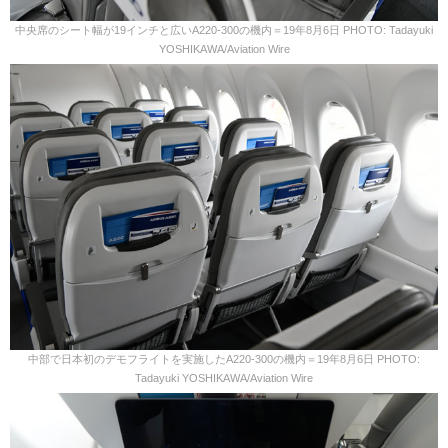
中央席のシート幅が19インチと広いA220-300の機内＝19年8月6日 PHOTO: Tadayuki
YOSHIKAWA/Aviation Wire
中部で日本初のデモフライトを実施したA220-300の機内＝19年8月6日 PHOTO:
Tadayuki YOSHIKAWA/Aviation Wire