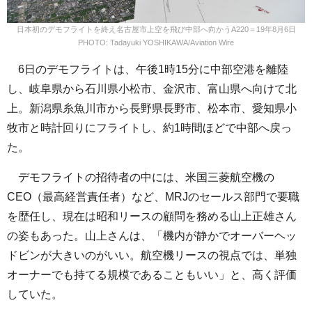
日本初のデモフライトを終え名古屋市上空を飛び中部へ向かうA220＝19年8月6日
PHOTO: Tadayuki YOSHIKAWA/Aviation Wire
6日のデモフライトは、午後1時15分に中部空港を離陸
し、岐阜県から石川県小松市、金沢市、富山県へ向けて北
上。新潟県糸魚川市から長野県長野市、松本市、愛知県小
牧市と時計回りにフライトし、約1時間ほどで中部へ戻っ
た。
デモフライトの招待者の中には、米国三菱航空機の
CEO（最高経営責任者）など、MRJのセールス部門で要職
を歴任し、現在は昭和リースの顧問を務める山上正雄さん
の姿もあった。山上さんは、「機内が静かでオーバーヘッ
ドビンが大きいのがいい。航空機リースの視点では、単独
オーナーでも持てる規模であることもいい」と、高く評価
していた。