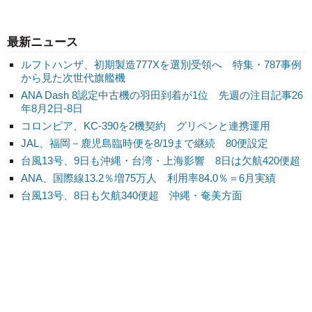
最新ニュース
ルフトハンザ、初期製造777Xを選別受領へ 特集・787事例
から見た次世代旗艦機
ANA Dash 8認定中古機の羽田到着が1位 先週の注目記事26
年8月2日-8日
コロンビア、KC-390を2機契約 グリペンと連携運用
JAL、福岡－鹿児島臨時便を8/19まで継続 80便設定
台風13号、9日も沖縄・台湾・上海影響 8日は欠航420便超
ANA、国際線13.2％増75万人 利用率84.0％＝6月実績
台風13号、8日も欠航340便超 沖縄・奄美方面