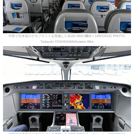
中部で日本初のデモフライトを実施したA220-300の機内＝19年8月6日 PHOTO:
Tadayuki YOSHIKAWA/Aviation Wire