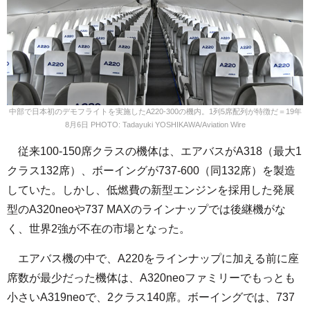
中部で日本初のデモフライトを実施したA220-300の機内。1列5席配列が特徴だ＝19年
8月6日 PHOTO: Tadayuki YOSHIKAWA/Aviation Wire
従来100-150席クラスの機体は、エアバスがA318（最大1
クラス132席）、ボーイングが737-600（同132席）を製造
していた。しかし、低燃費の新型エンジンを採用した発展
型のA320neoや737 MAXのラインナップでは後継機がな
く、世界2強が不在の市場となった。
エアバス機の中で、A220をラインナップに加える前に座
席数が最少だった機体は、A320neoファミリーでもっとも
小さいA319neoで、2クラス140席。ボーイングでは、737