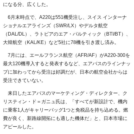
になる分、広くした。
6月末時点で、A220は551機受注し、スイス インターナ
ショナルエアラインズ（SWR/LX）やデルタ航空
（DAL/DL）、ラトビアのエア・バルティック（BTI/BT）、
大韓航空（KAL/KE）など5社に78機を引き渡し済み。
7月には、エールフランス航空（AFR/AF）がA220-300を
最大120機導入すると発表するなど、エアバスのラインナッ
プに加わってから受注は好調だが、日本の航空会社からは
受注できていない。
来日したエアバスのマーケティング・ディレクター、ク
リスティン・ド＝ガニュ氏は、「すべてが新設計で、機内
に乗客1人がキャリーバッグ1つと免税品を持ち込める。燃
費が良く、新路線開拓にも適した機体だ」と、日本市場に
アピールした。