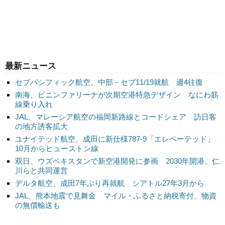
最新ニュース
セブパシフィック航空、中部－セブ11/19就航 週4往復
南海、ピニンファリーナが次期空港特急デザイン なにわ筋
線乗り入れ
JAL、マレーシア航空の福岡新路線とコードシェア 訪日客
の地方誘客拡大
ユナイテッド航空、成田に新仕様787-9「エレベーテッド」
10月からヒューストン線
双日、ウズベキスタンで新空港開発に参画 2030年開港、仁
川らと共同運営
デルタ航空、成田7年ぶり再就航 シアトル27年3月から
JAL、熊本地震で見舞金 マイル・ふるさと納税寄付、物資
の無償輸送も