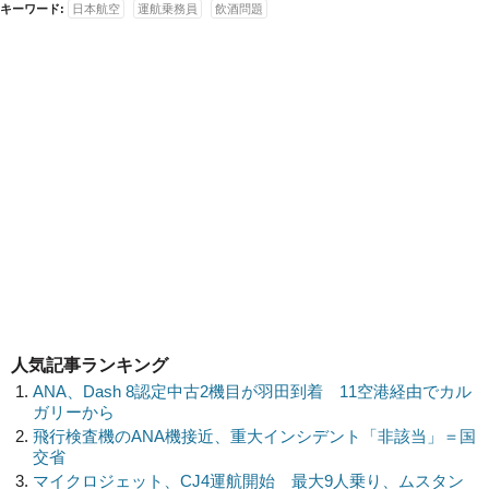
キーワード:
日本航空
運航乗務員
飲酒問題
人気記事ランキング
ANA、Dash 8認定中古2機目が羽田到着 11空港経由でカル
ガリーから
飛行検査機のANA機接近、重大インシデント「非該当」＝国
交省
マイクロジェット、CJ4運航開始 最大9人乗り、ムスタン