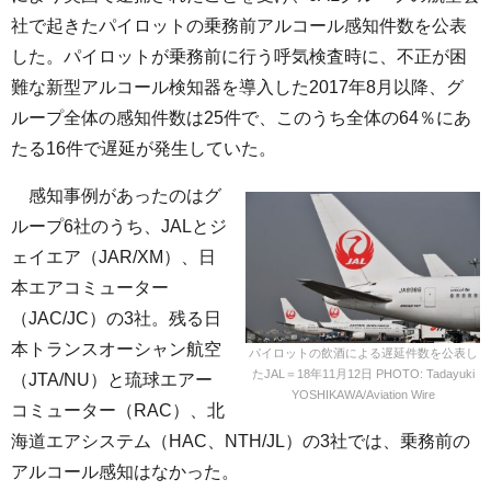
社で起きたパイロットの乗務前アルコール感知件数を公表
した。パイロットが乗務前に行う呼気検査時に、不正が困
難な新型アルコール検知器を導入した2017年8月以降、グ
ループ全体の感知件数は25件で、このうち全体の64％にあ
たる16件で遅延が発生していた。
感知事例があったのはグ
ループ6社のうち、JALとジ
ェイエア（JAR/XM）、日
本エアコミューター
（JAC/JC）の3社。残る日
本トランスオーシャン航空
パイロットの飲酒による遅延件数を公表し
たJAL＝18年11月12日 PHOTO: Tadayuki
（JTA/NU）と琉球エアー
YOSHIKAWA/Aviation Wire
コミューター（RAC）、北
海道エアシステム（HAC、NTH/JL）の3社では、乗務前の
アルコール感知はなかった。