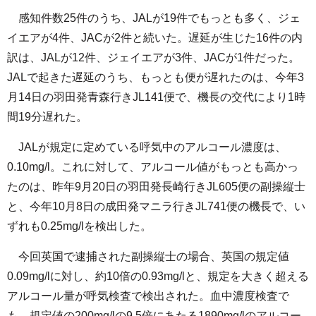
感知件数25件のうち、JALが19件でもっとも多く、ジェ
イエアが4件、JACが2件と続いた。遅延が生じた16件の内
訳は、JALが12件、ジェイエアが3件、JACが1件だった。
JALで起きた遅延のうち、もっとも便が遅れたのは、今年3
月14日の羽田発青森行きJL141便で、機長の交代により1時
間19分遅れた。
JALが規定に定めている呼気中のアルコール濃度は、
0.10mg/l。これに対して、アルコール値がもっとも高かっ
たのは、昨年9月20日の羽田発長崎行きJL605便の副操縦士
と、今年10月8日の成田発マニラ行きJL741便の機長で、い
ずれも0.25mg/lを検出した。
今回英国で逮捕された副操縦士の場合、英国の規定値
0.09mg/lに対し、約10倍の0.93mg/lと、規定を大きく超える
アルコール量が呼気検査で検出された。血中濃度検査で
も、規定値の200mg/lの9.5倍にあたる1890mg/lのアルコー