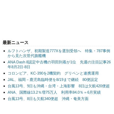
最新ニュース
ルフトハンザ、初期製造777Xを選別受領へ 特集・787事例
から見た次世代旗艦機
ANA Dash 8認定中古機の羽田到着が1位 先週の注目記事26
年8月2日-8日
コロンビア、KC-390を2機契約 グリペンと連携運用
JAL、福岡－鹿児島臨時便を8/19まで継続 80便設定
台風13号、9日も沖縄・台湾・上海影響 8日は欠航420便超
ANA、国際線13.2％増75万人 利用率84.0％＝6月実績
台風13号、8日も欠航340便超 沖縄・奄美方面