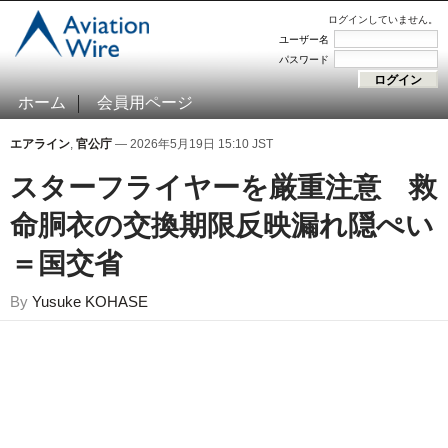
ログインしていません。
ユーザー名
パスワード
ホーム
会員用ページ
エアライン
,
官公庁
— 2026年5月19日 15:10 JST
スターフライヤーを厳重注意 救
命胴衣の交換期限反映漏れ隠ぺい
＝国交省
By
Yusuke KOHASE