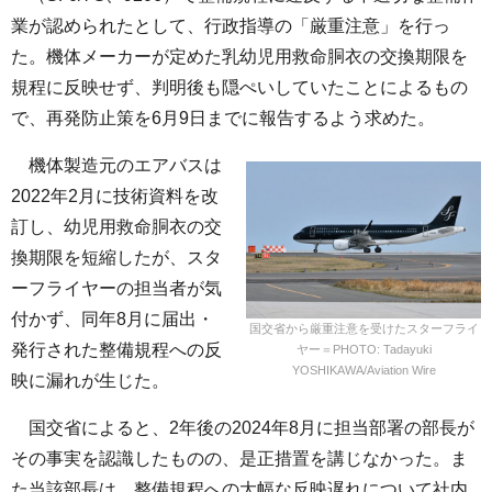
業が認められたとして、行政指導の「厳重注意」を行っ
た。機体メーカーが定めた乳幼児用救命胴衣の交換期限を
規程に反映せず、判明後も隠ぺいしていたことによるもの
で、再発防止策を6月9日までに報告するよう求めた。
機体製造元のエアバスは
2022年2月に技術資料を改
訂し、幼児用救命胴衣の交
換期限を短縮したが、スタ
ーフライヤーの担当者が気
付かず、同年8月に届出・
国交省から厳重注意を受けたスターフライ
発行された整備規程への反
ヤー＝PHOTO: Tadayuki
YOSHIKAWA/Aviation Wire
映に漏れが生じた。
国交省によると、2年後の2024年8月に担当部署の部長が
その事実を認識したものの、是正措置を講じなかった。ま
た当該部長は、整備規程への大幅な反映遅れについて社内