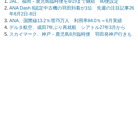
JAL、福岡－鹿児島臨時便を8/19まで継続 80便設定
ANA Dash 8認定中古機の羽田到着が1位 先週の注目記事26
年8月2日-8日
ANA、国際線13.2％増75万人 利用率84.0％＝6月実績
デルタ航空、成田7年ぶり再就航 シアトル27年3月から
スカイマーク、神戸－鹿児島8月臨時便 羽田発神戸行きも