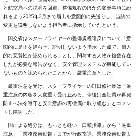
と航空局への説明を回避。整備規程のほかの変更事項に紛
れるよう2025年3月まで届出を意図的に先送りし、当該の
変更を説明しないよう担当者に指示していたという。
国交省はスターフライヤーの整備規程違反について「意
図的に是正を遅らせ、説明しないよう指示した点で、個人
的な悪質性が認められる」とし、関与する人物が複数存在
したが必要な報告がなく、安全管理システムが機能してい
ないものと認められたことから、厳重注意とした。
厳重注意を受け、スターフライヤーの町田修社長は「厳
重注意の内容を大変重く受け止める。今後は全社員が再発
防止へ法令遵守と安全意識の再徹底に取り組む」とコメン
トし陳謝した。
国による処分は、もっとも軽い「口頭指導」から「厳重
注意」「業務改善勧告」までが行政指導。業務改善勧告よ