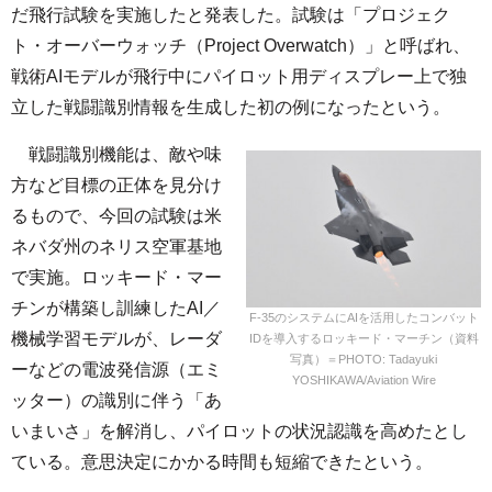
だ飛行試験を実施したと発表した。試験は「プロジェク
ト・オーバーウォッチ（Project Overwatch）」と呼ばれ、
戦術AIモデルが飛行中にパイロット用ディスプレー上で独
立した戦闘識別情報を生成した初の例になったという。
戦闘識別機能は、敵や味
方など目標の正体を見分け
るもので、今回の試験は米
ネバダ州のネリス空軍基地
で実施。ロッキード・マー
チンが構築し訓練したAI／
F-35のシステムにAIを活用したコンバット
機械学習モデルが、レーダ
IDを導入するロッキード・マーチン（資料
写真）＝PHOTO: Tadayuki
ーなどの電波発信源（エミ
YOSHIKAWA/Aviation Wire
ッター）の識別に伴う「あ
いまいさ」を解消し、パイロットの状況認識を高めたとし
ている。意思決定にかかる時間も短縮できたという。