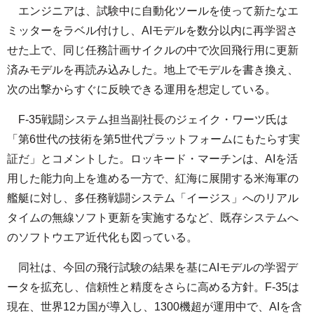
エンジニアは、試験中に自動化ツールを使って新たなエ
ミッターをラベル付けし、AIモデルを数分以内に再学習さ
せた上で、同じ任務計画サイクルの中で次回飛行用に更新
済みモデルを再読み込みした。地上でモデルを書き換え、
次の出撃からすぐに反映できる運用を想定している。
F-35戦闘システム担当副社長のジェイク・ワーツ氏は
「第6世代の技術を第5世代プラットフォームにもたらす実
証だ」とコメントした。ロッキード・マーチンは、AIを活
用した能力向上を進める一方で、紅海に展開する米海軍の
艦艇に対し、多任務戦闘システム「イージス」へのリアル
タイムの無線ソフト更新を実施するなど、既存システムへ
のソフトウエア近代化も図っている。
同社は、今回の飛行試験の結果を基にAIモデルの学習デ
ータを拡充し、信頼性と精度をさらに高める方針。F-35は
現在、世界12カ国が導入し、1300機超が運用中で、AIを含