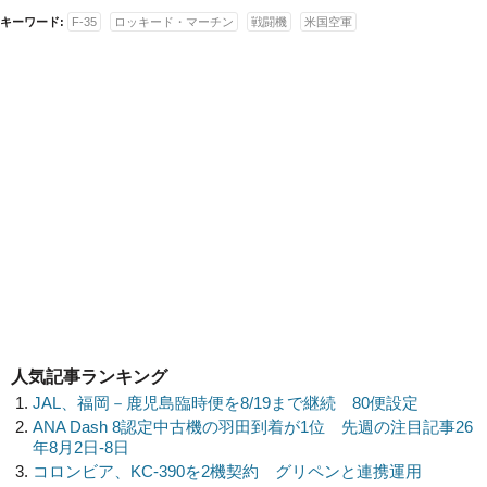
キーワード:
F-35
ロッキード・マーチン
戦闘機
米国空軍
人気記事ランキング
JAL、福岡－鹿児島臨時便を8/19まで継続 80便設定
ANA Dash 8認定中古機の羽田到着が1位 先週の注目記事26
年8月2日-8日
コロンビア、KC-390を2機契約 グリペンと連携運用