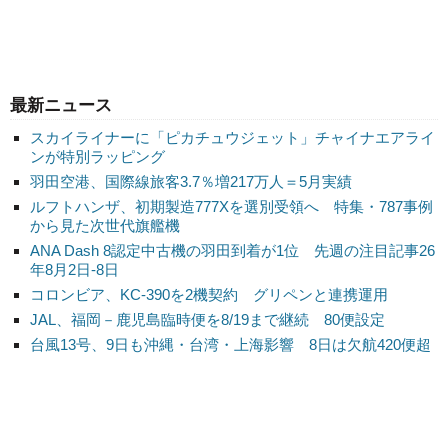
最新ニュース
スカイライナーに「ピカチュウジェット」チャイナエアライ
ンが特別ラッピング
羽田空港、国際線旅客3.7％増217万人＝5月実績
ルフトハンザ、初期製造777Xを選別受領へ 特集・787事例
から見た次世代旗艦機
ANA Dash 8認定中古機の羽田到着が1位 先週の注目記事26
年8月2日-8日
コロンビア、KC-390を2機契約 グリペンと連携運用
JAL、福岡－鹿児島臨時便を8/19まで継続 80便設定
台風13号、9日も沖縄・台湾・上海影響 8日は欠航420便超