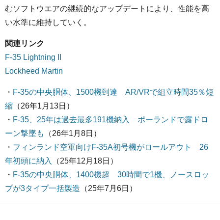
むソフトウエアの継続的なアップデートにより、性能を高
い水準に維持していく。
関連リンク
F-35 Lightning II
Lockheed Martin
・
F-35の中央胴体、1500機到達 AR/VRで組立時間35％短
縮
（26年1月13日）
・
F-35、25年は過去最多191機納入 ポーランドで露ドロ
ーン撃墜も
（26年1月8日）
・
フィンランド空軍向けF-35A初号機がロールアウト 26
年初頭に納入
（25年12月18日）
・
F-35の中央胴体、1400機超 30時間で1機、ノースロッ
プが3タイプ一括製造
（25年7月6日）