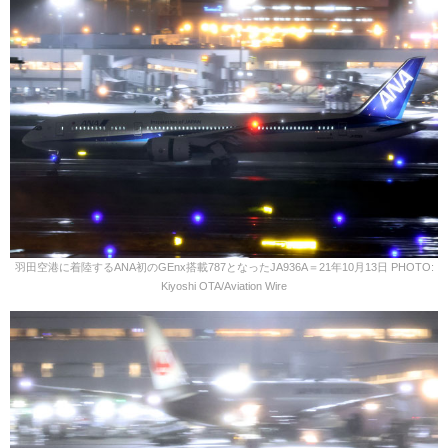
羽田空港に着陸するANA初のGEnx搭載787となったJA936A＝21年10月13日 PHOTO:
Kiyoshi OTA/Aviation Wire