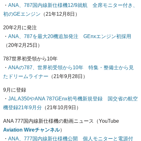
・
ANA、787国内線新仕様機12/9就航 全席モニター付き、
初のGEエンジン
（21年12月8日）
20年2月に発注
・
ANA、787を最大20機追加発注 GEnxエンジン初採用
（20年2月25日）
787世界初受領から10年
・
ANAの787、世界初受領から10年 特集・整備士から見
たドリームライナー
（21年9月28日）
9月に登録
・
JAL A350やANA 787GEnx初号機新規登録 国交省の航空
機登録21年9月分
（21年10月9日）
ANA 777国内線新仕様機の動画ニュース（YouTube
Aviation Wireチャンネル
）
・
ANA、777国内線新仕様機公開 個人モニターと電源付