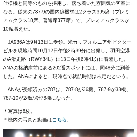
仕様機と同等のものを採用し、落ち着いた雰囲気の客室に
なる。従来の787-9の国内線機材は2クラス395席（プレミ
アムクラス18席、普通席377席）で、プレミアムクラスが
10席増えた。
JA936Aは9月13日に受領。米カリフォルニア州ビクター
ビルを現地時間10月12日午後2時39分に出発し、羽田空港
のA滑走路（RWY34L）に13日午後6時41分に着陸した。
ANAの格納庫前にある202番スポットには、同48分に到着
した。ANAによると、現時点で就航時期は未定だという。
ANAが受領済みの787は、787-8が36機、787-9が38機、
787-10が2機の計76機になった。
＊写真は8枚。
＊機内の写真と動画は
こちら
。