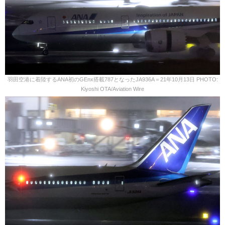
羽田空港に着陸するANA初のGEnx搭載787となったJA936A＝21年10月13日 PHOTO:
Kiyoshi OTA/Aviation Wire