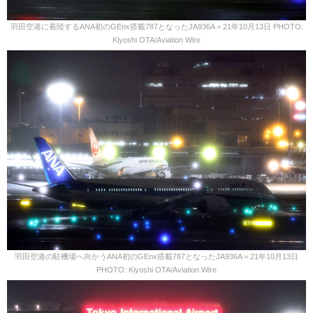
羽田空港に着陸するANA初のGEnx搭載787となったJA936A＝21年10月13日 PHOTO:
Kiyoshi OTA/Aviation Wire
羽田空港の駐機場へ向かうANA初のGEnx搭載787となったJA936A＝21年10月13日
PHOTO: Kiyoshi OTA/Aviation Wire