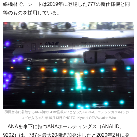
線機材で、シートは2019年に登場した777の新仕様機と同
等のものを採用している。
羽田空港に着陸するANA初のGEnx搭載787となったJA936A。エンジンカウルにはGE
ロゴが入る＝21年10月13日 PHOTO: Kiyoshi OTA/Aviation Wire
ANAを傘下に持つANAホールディングス（ANAHD、
9202）は、787を最大20機追加発注したと2020年2月に発