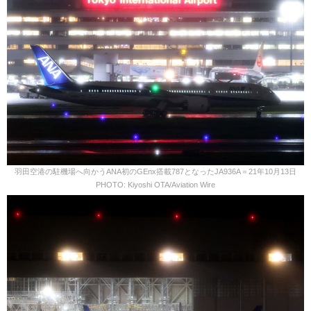
羽田空港の駐機場へ向かうANA初のGEnx搭載787となったJA936A＝21年10月13日
PHOTO: Kiyoshi OTA/Aviation Wire