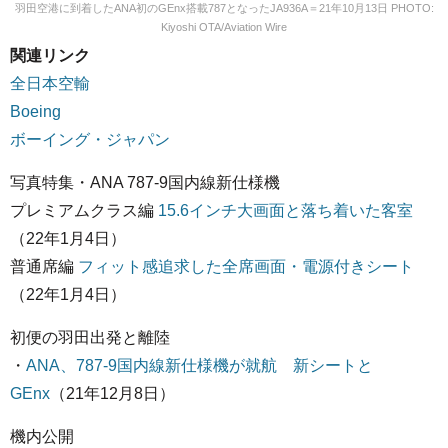
羽田空港に到着したANA初のGEnx搭載787となったJA936A＝21年10月13日 PHOTO:
Kiyoshi OTA/Aviation Wire
関連リンク
全日本空輸
Boeing
ボーイング・ジャパン
写真特集・ANA 787-9国内線新仕様機
プレミアムクラス編
15.6インチ大画面と落ち着いた客室
（22年1月4日）
普通席編
フィット感追求した全席画面・電源付きシート
（22年1月4日）
初便の羽田出発と離陸
・
ANA、787-9国内線新仕様機が就航 新シートと
GEnx
（21年12月8日）
機内公開