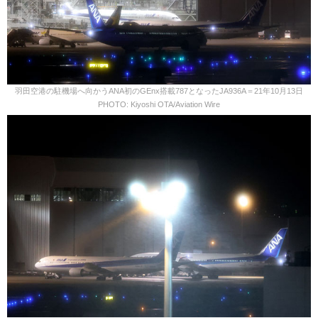
羽田空港の駐機場へ向かうANA初のGEnx搭載787となったJA936A＝21年10月13日
PHOTO: Kiyoshi OTA/Aviation Wire