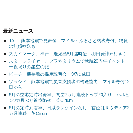
最新ニュース
JAL、熊本地震で見舞金 マイル・ふるさと納税寄付、物資
の無償輸送も
スカイマーク、神戸－鹿児島8月臨時便 羽田発神戸行きも
スターフライヤー、プラネタリウムで就航20周年イベント
一夜限りの星空の旅
ピーチ、機長職の採用説明会 9/7に成田
ソラシド、熊本地震で災害支援者の輸送協力 マイル寄付12
日から
6月の空港定時出発率、関空7カ月連続トップ20入り ハルビ
ン9カ月ぶり首位陥落＝英Cirium
6月の定時到着率、日系ランクインなし 首位はサウディア2
カ月連続＝英Cirium