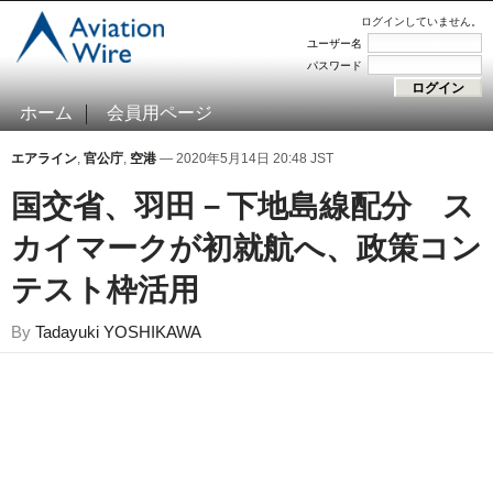
ログインしていません。
ユーザー名
パスワード
ホーム
会員用ページ
エアライン
,
官公庁
,
空港
— 2020年5月14日 20:48 JST
国交省、羽田－下地島線配分 ス
カイマークが初就航へ、政策コン
テスト枠活用
By
Tadayuki YOSHIKAWA