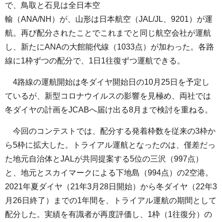
で、鳥取と石見は全日本空
輸（ANA/NH）が、山形は日本航空（JAL/JL、9201）が運
航。再び配分されたことでこれまでと同じ航空会社が運航
し、新たにANAの大館能代線（1033点）が加わった。各路
線に1枠ずつの配分で、1日1往復ずつ運航できる。
4路線の運航開始は冬ダイヤ開始日の10月25日を予定し
ているが、新型コロナウイルスの影響を見極め、両社では
冬ダイヤの計画をJCABへ届け出る8月まで検討を重ねる。
今回のコンテストでは、配分する発着枠数を従来の3枠か
ら5枠に拡大した。トライアル運航となったのは、僅差だっ
た地元自治体とJALが共同提案する5位の三沢（997点）
と、地元とスカイマークによる下地島（994点）の2空港。
2021年夏ダイヤ（21年3月28日開始）から冬ダイヤ（22年3
月26日終了）までの1年間を、トライアル運航の期間として
配分した。実績を有識者が再度評価し、1枠（1往復分）の