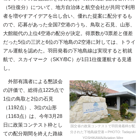
（5往復分）について、地方自治体と航空会社が共同で利用
者を増やすアイデアを出し合い、優れた提案に配分するも
ので、応募があった全国7空港のうち、鳥取と石見、山形、
大館能代の上位4空港の配分が決定。得票数が3票差と僅差
だった5位の三沢と6位の下地島の2空港に対しては、トライ
アル運航を認めた。羽田発着の下地島線は実現すると初就
航で、スカイマーク（SKY/BC）が1日1往復運航する見通
し。
外部有識者による懇談会
の評価で、総得点1225点で
1位の鳥取と2位の石見
（1192点）、3位の山形
（1163点）は、今年3月28
日に政策コンテスト枠とし
国交省の政策コンテストで羽田発着枠が配
分された下地島線空港＝PHOTO: Tadayuki
ての配分期間を終えた路線
YOSHIKAWA/Aviation Wire