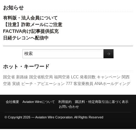
お知らせ
有料版・法人会員について
【注意】詐欺メールにご注意
FACTIVA向け記事提供拡充
日経テレコンへ配信中
ホット・キーワード
国交省
新路線
国交省航空局
福岡空港
LCC
発着回数
キャンペーン
関西
空港
実績
ピーチ・アビエーション
777
客室乗務員
ANAホールディング
ス
日本航空
訪日客
先週の注目記事
人事
旅客数
新千歳空港
セントレア
787
A320
利用実績
737NG
伊丹空港
A350 XWB
全日空
新型コロナウイ
会社概要
Aviation Wireについて
利用規約
購読料・特定商取引法に基づく表示
ルス
スターフライヤー
羽田空港
ボーイング
成田空港
エアバス
航空貨物
お問い合わせ
スカイマーク
© Copyright 2026 — Aviation Wire Corporation. All Rights Reserved