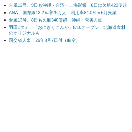
台風13号、9日も沖縄・台湾・上海影響 8日は欠航420便超
ANA、国際線13.2％増75万人 利用率84.0％＝6月実績
台風13号、8日も欠航340便超 沖縄・奄美方面
羽田1タミ、「おにぎりこんが」8/10オープン 北海道食材
のオリジナルも
国交省人事 26年8月7日付（航空）