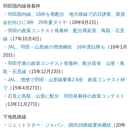
羽田国内線発着枠
・
羽田国内線、16枠を再配分 地方路線で訪日誘客、新規
会社向けに3枠 20年夏ダイヤ
（19年9月2日）
・
羽田の政策コンテスト発着枠、配分再延長 鳥取・石見
線
（17年10月4日）
・
JAL、羽田－山形線の増便継続 16年度以降も
（16年1月
20日）
・
羽田空港の政策コンテスト発着枠、配分延長 山形・鳥
取・石見線
（15年12月23日）
・
JAL、増便で羽田－山形線乗客2.6倍 政策コンテスト枠
で
（15年4月27日）
・
石見と鳥取、山形に配分 羽田発着枠の政策コンテスト
（13年11月27日）
下地島路線
・
ジェットスター・ジャパン、国内18路線運休継続
（20年