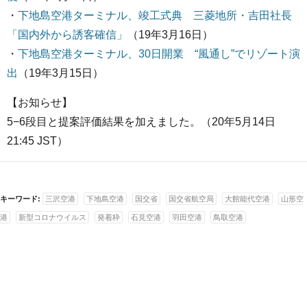
・
下地島空港ターミナル、竣工式典 三菱地所・吉田社長
「国内外から誘客確信」
（19年3月16日）
・
下地島空港ターミナル、30日開業 “風通し”でリゾート演
出
（19年3月15日）
【お知らせ】
5−6段目と提案評価結果を加えました。（20年5月14日
21:45 JST）
キーワード:
三沢空港
下地島空港
国交省
国交省航空局
大館能代空港
山形空
港
新型コロナウイルス
発着枠
石見空港
羽田空港
鳥取空港