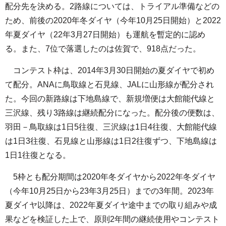
配分先を決める。2路線については、トライアル準備などの
ため、前後の2020年冬ダイヤ（今年10月25日開始）と2022
年夏ダイヤ（22年3月27日開始）も運航を暫定的に認め
る。また、7位で落選したのは佐賀で、918点だった。
コンテスト枠は、2014年3月30日開始の夏ダイヤで初め
て配分。ANAに鳥取線と石見線、JALに山形線が配分され
た。今回の新路線は下地島線で、新規増便は大館能代線と
三沢線、残り3路線は継続配分になった。配分後の便数は、
羽田－鳥取線は1日5往復、三沢線は1日4往復、大館能代線
は1日3往復、石見線と山形線は1日2往復ずつ、下地島線は
1日1往復となる。
5枠とも配分期間は2020年冬ダイヤから2022年冬ダイヤ
（今年10月25日から23年3月25日）までの3年間。2023年
夏ダイヤ以降は、2022年夏ダイヤ途中までの取り組みや成
果などを検証した上で、原則2年間の継続使用やコンテスト