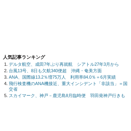
人気記事ランキング
デルタ航空、成田7年ぶり再就航 シアトル27年3月から
台風13号、8日も欠航340便超 沖縄・奄美方面
ANA、国際線13.2％増75万人 利用率84.0％＝6月実績
飛行検査機のANA機接近、重大インシデント「非該当」＝国
交省
スカイマーク、神戸－鹿児島8月臨時便 羽田発神戸行きも