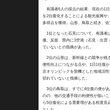
有識者6人の採点の結果、現在の1日
を2往復化することによる観光振興や
多得点を獲得。山形、鳥取と続き、佐
1位となった石見について、有識者
価。反面、県内に3空港（石見・出雲
ていないとの指摘があった。
2位の山形は、新幹線との競争が残
便性向上につながる点や、1日1往復
京オリンピックを契機とした地域活性
切れていないと指摘した。
3位の鳥取は、すでに4往復の便があ
のの、他の交通手段の利便性が低いこ
ら5往復化による需要増がある程度見
とした。