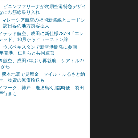
、ピニンファリーナが次期空港特急デザイ
なにわ筋線乗り入れ
L、マレーシア航空の福岡新路線とコードシ
 訪日客の地方誘客拡大
イテッド航空、成田に新仕様787-9「エレ
テッド」10月からヒューストン線
、ウズベキスタンで新空港開発に参画
30年開港、仁川らと共同運営
タ航空、成田7年ぶり再就航 シアトル27
月から
L、熊本地震で見舞金 マイル・ふるさと納
付、物資の無償輸送も
イマーク、神戸－鹿児島8月臨時便 羽田
戸行きも