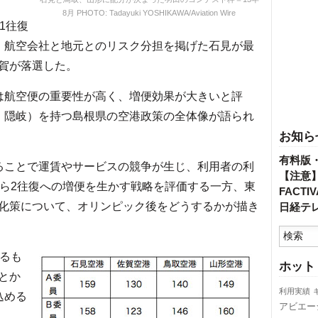
8月 PHOTO: Tadayuki YOSHIKAWA/Aviation Wire
1往復
、航空会社と地元とのリスク分担を掲げた石見が最
賀が落選した。
は航空便の重要性が高く、増便効果が大きいと評
・隠岐）を持つ島根県の空港政策の全体像が語られ
お知ら
有料版
ることで運賃やサービスの競争が生じ、利用者の利
【注意
から2往復への増便を生かす戦略を評価する一方、東
FACT
化策について、オリンピック後をどうするかが描き
日経テ
るも
ホット
とか
利用実績
込める
アビエー