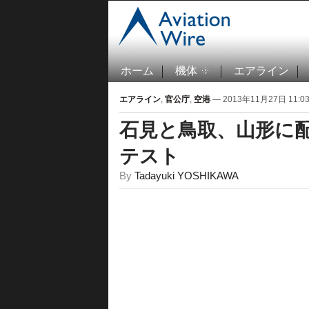
ホーム
機体
エアライン
エアライン
,
官公庁
,
空港
— 2013年11月27日 11:03
石見と鳥取、山形に
テスト
By
Tadayuki YOSHIKAWA