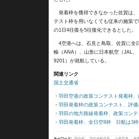
発着枠を獲得できなかった佐賀は、
テスト枠を用いなくても従来の施策で
の1日4往復を5往復化できるとした。
4空港へは、石見と鳥取、佐賀に全
輸（ANA）、山形に日本航空（JAL、
9201）が就航している。
関連リンク
国土交通省
・
羽田空港の政策コンテスト発着枠、
・
羽田発着枠の政策コンテスト、評価
・
羽田の地方路線発着枠、政策コンテ
・
羽田発着枠、全日空8枠 日航は3
キーワード:
国交省
国交省航空局
山形空港
発