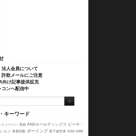
せ
・法人会員について
】詐欺メールにご注意
IVA向け記事提供拡充
レコンへ配信中
・キーワード
ANAホールディングス
ピーチ・
キャンペーン
実績
ボーイング
ション
発着回数
新千歳空港
A350 XWB