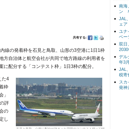
南海
ン 
JA
ェア
ユナ
ベー
共有する:
双日
20
内線の発着枠を石見と鳥取、山形の3空港に1日1枠
デル
地方自治体と航空会社が共同で地方路線の利用者を
年3
案に配分する「コンテスト枠」1日3枠の配分。
JA
税寄
た4
スカ
着枠
発神
会」
目の評
会の
定し
石見と鳥取、山形に配分が決まった羽田のコンテスト枠＝13年