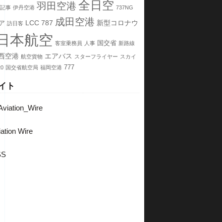
全日空
羽田空港
記事
伊丹空港
737NG
成田空港
LCC
787
新型コロナウ
ア
訪日客
日本航空
国交省
客室乗務員
人事
新路線
西空港
エアバス
航空貨物
スターフライヤー
スカイ
777
20
国交省航空局
福岡空港
イト
viation_Wire
ation Wire
SS