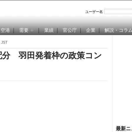
ユーザー名
空港
需要
業績
官公庁
企業
解説・コラ
 JST
配分 羽田発着枠の政策コン
最新ニ