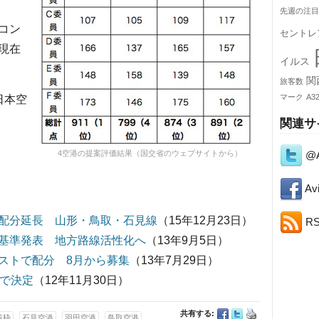
先週の注目
コン
セントレ
現在
イルス
関
旅客数
マーク
A3
日本空
関連サ
@A
4空港の提案評価結果（国交省のウェブサイトから）
Avi
配分延長 山形・鳥取・石見線
（15年12月23日）
R
基準発表 地方路線活性化へ
（13年9月5日）
ストで配分 8月から募集
（13年7月29日）
枠で決定
（12年11月30日）
共有する:
着枠
石見空港
羽田空港
鳥取空港