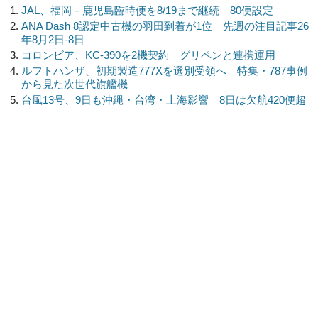
JAL、福岡－鹿児島臨時便を8/19まで継続 80便設定
ANA Dash 8認定中古機の羽田到着が1位 先週の注目記事26
年8月2日-8日
コロンビア、KC-390を2機契約 グリペンと連携運用
ルフトハンザ、初期製造777Xを選別受領へ 特集・787事例
から見た次世代旗艦機
台風13号、9日も沖縄・台湾・上海影響 8日は欠航420便超