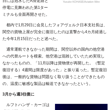
日には冠水したA滑走路と
Yusuke KOHASE/Aviation Wire
停電に見舞われた第1ター
ミナルも全面再開させた。
都内で1月29日に会見したフォアヴェルク日本支社長は、
関空の貨物上屋が完全に復旧したのは直撃から4カ月経過し
た今年1月15日だったと述べた。
通常運航できなかった期間は、関空以外の国内の他空港
への代替ルートを模索。他空港は混雑していたため実現し
なかったものの、「11月以降は貨物便が再開した。（暫定
復旧する）4週間は限度があった」と振り返った。暫定復旧
後は、一般的な貨物は問題なく取り扱うことができたもの
の、温度に敏感な製品は輸送できなかったという。
3月から週3往復に
ルフトハンザ・カーゴは