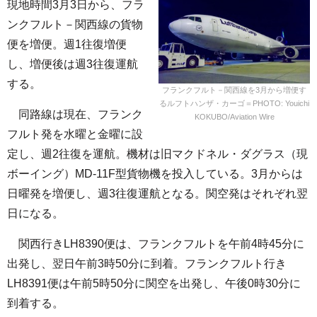
現地時間3月3日から、フラ
ンクフルト－関西線の貨物
便を増便。週1往復増便
し、増便後は週3往復運航
する。
フランクフルト－関西線を3月から増便す
るルフトハンザ・カーゴ＝PHOTO: Youichi
同路線は現在、フランク
KOKUBO/Aviation Wire
フルト発を水曜と金曜に設
定し、週2往復を運航。機材は旧マクドネル・ダグラス（現
ボーイング）MD-11F型貨物機を投入している。3月からは
日曜発を増便し、週3往復運航となる。関空発はそれぞれ翌
日になる。
関西行きLH8390便は、フランクフルトを午前4時45分に
出発し、翌日午前3時50分に到着。フランクフルト行き
LH8391便は午前5時50分に関空を出発し、午後0時30分に
到着する。