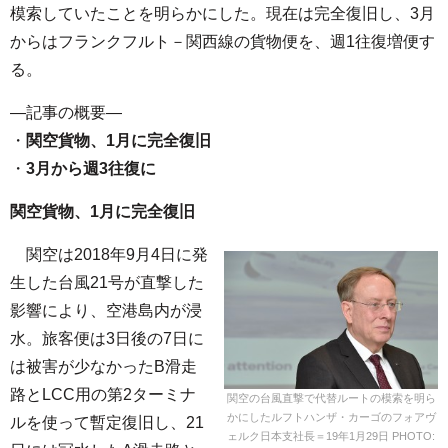
模索していたことを明らかにした。現在は完全復旧し、3月
からはフランクフルト－関西線の貨物便を、週1往復増便す
る。
—記事の概要—
・
関空貨物、1月に完全復旧
・
3月から週3往復に
関空貨物、1月に完全復旧
関空は2018年9月4日に発
生した台風21号が直撃した
影響により、空港島内が浸
水。旅客便は3日後の7日に
は被害が少なかったB滑走
路とLCC用の第2ターミナ
関空の台風直撃で代替ルートの模索を明ら
かにしたルフトハンザ・カーゴのフォアヴ
ルを使って暫定復旧し、21
ェルク日本支社長＝19年1月29日 PHOTO: