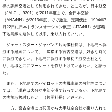
機の訓練空港として利用されてきた。ところが、日本航空
（JAL/JL、9201）が2011年度まで、全日本空輸
（ANA/NH）が2013年度までで撤退。定期便は、1994年7
月22日に日本トランスオーシャン航空（JTA/NU）が那覇－
下地島線を運休して以来、乗り入れていない。
ジェットスター・ジャパンの片岡優社長は、下地島へ就
航する経緯について、「隣接する宮古空港は、好きな時間
に就航できない。下地島に就航する最初の航空会社とな
り、地域と共にマーケットを作り上げていきたい」と語っ
た。
また、下地島でのパイロットの実機訓練の可能性につい
ては、「現在は大分や中部空港で行っているが、下地島で
の実施も検討したい」（片岡社長）と述べた。
一方、宮古空港には羽田から大手航空会社が乗り入れて