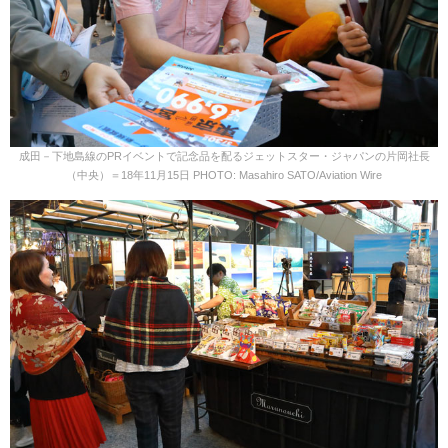
成田－下地島線のPRイベントで記念品を配るジェットスター・ジャパンの片岡社長
（中央）＝18年11月15日 PHOTO: Masahiro SATO/Aviation Wire