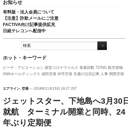
お知らせ
有料版・法人会員について
【注意】詐欺メールにご注意
FACTIVA向け記事提供拡充
日経テレコンへ配信中
ホット・キーワード
ピーチ・アビエーション
新型コロナウイルス
発着回数
737NG
航空貨物
ANAホールディングス
成田空港
伊丹空港
先週の注目記事
人事
関西空港
旅客数
A350 XWB
A320
ボーイング
キャンペーン
利用実績
新路線
セン
トレア
羽田空港
777
日本航空
スターフライヤー
国交省航空局
新千歳空
エアライン
,
空港
— 2018年11月15日 19:27 JST
港
787
エアバス
全日空
客室乗務員
LCC
スカイマーク
福岡空港
国交省
ジェットスター、下地島へ3月30
実績
訪日客
就航 ターミナル開業と同時、24
年ぶり定期便