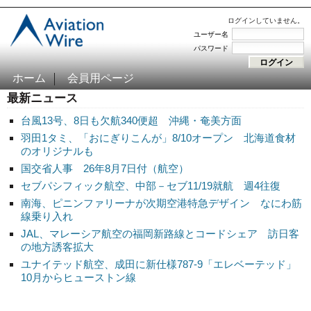
ログインしていません。
ユーザー名
パスワード
ホーム
会員用ページ
最新ニュース
台風13号、8日も欠航340便超 沖縄・奄美方面
羽田1タミ、「おにぎりこんが」8/10オープン 北海道食材
のオリジナルも
国交省人事 26年8月7日付（航空）
セブパシフィック航空、中部－セブ11/19就航 週4往復
南海、ピニンファリーナが次期空港特急デザイン なにわ筋
線乗り入れ
JAL、マレーシア航空の福岡新路線とコードシェア 訪日客
の地方誘客拡大
ユナイテッド航空、成田に新仕様787-9「エレベーテッド」
10月からヒューストン線