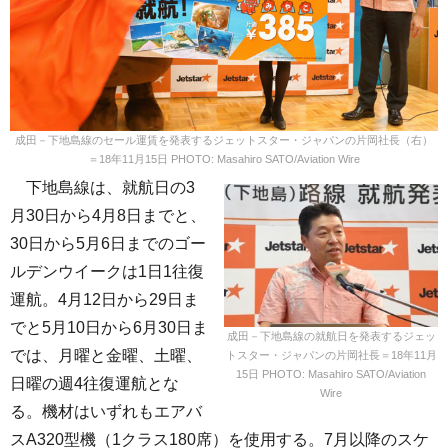
成田－下地島線のセール運賃を発表するジェットスター・ジャパンの片岡社長（右）
＝18年11月15日 PHOTO: Masahiro SATO/Aviation Wire
下地島線は、就航日の3
月30日から4月8日までと、
30日から5月6日までのゴー
ルデンウイークは1日1往復
運航。4月12日から29日ま
でと5月10日から6月30日ま
成田－下地島線の就航日を発表するジェッ
では、月曜と金曜、土曜、
トスター・ジャパンの片岡社長＝18年11月
15日 PHOTO: Masahiro SATO/Aviation
日曜の週4往復運航とな
Wire
る。機材はいずれもエアバ
スA320型機（1クラス180席）を使用する。7月以降のスケ