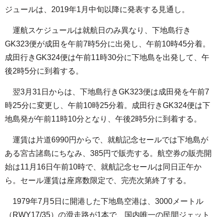
ジュールは、2019年1月中旬以降に発表する見通し。
運航スケジュールは就航日のみ異なり、下地島行き
GK323便が成田を午前7時5分に出発し、午前10時45分着。
成田行きGK324便は午前11時30分に下地島を出発して、午
後2時5分に到着する。
翌3月31日からは、下地島行きGK323便は成田発を午前7
時25分に変更し、午前10時25分着。成田行きGK324便は下
地島発が午前11時10分となり、午後2時5分に到着する。
運賃は片道6990円からで、就航記念セールでは下地島が
ある宮古諸島にちなみ、385円で販売する。航空券の販売開
始は11月16日午前10時で、就航記念セールは同日正午か
ら。セール運賃は座席数限定で、完売次第終了する。
1979年7月5日に開港した下地島空港は、3000メートル
（RWY17/35）の滑走路が1本で、国内唯一の民間ジェット