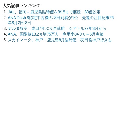
人気記事ランキング
JAL、福岡－鹿児島臨時便を8/19まで継続 80便設定
ANA Dash 8認定中古機の羽田到着が1位 先週の注目記事26
年8月2日-8日
デルタ航空、成田7年ぶり再就航 シアトル27年3月から
ANA、国際線13.2％増75万人 利用率84.0％＝6月実績
スカイマーク、神戸－鹿児島8月臨時便 羽田発神戸行きも