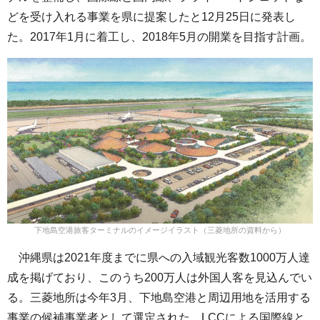
どを受け入れる事業を県に提案したと12月25日に発表し
た。2017年1月に着工し、2018年5月の開業を目指す計画。
下地島空港旅客ターミナルのイメージイラスト（三菱地所の資料から）
沖縄県は2021年度までに県への入域観光客数1000万人達
成を掲げており、このうち200万人は外国人客を見込んでい
る。三菱地所は今年3月、下地島空港と周辺用地を活用する
事業の候補事業者として選定された。LCCによる国際線と