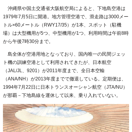
沖縄県や国土交通省大阪航空局によると、下地島空港は
1979年7月5日に開港。地方管理空港で、滑走路は3000メー
トル×60メートル（RWY17/35）が1本、スポット（駐機
場）は大型機用が5つ、中型機用が1つ、利用時間は午前8時
から午後7時30分まで。
島全体が空港用地となっており、国内唯一の民間ジェッ
ト機の訓練空港として利用されてきたが、日本航空
（JAL/JL、9201）が2011年度まで、全日本空輸
（ANA/NH）が2013年度までで撤退している。定期便は、
1994年7月22日に日本トランスオーシャン航空（JTA/NU）
が那覇－下地島線を運休して以来、乗り入れていない。