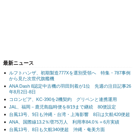
最新ニュース
ルフトハンザ、初期製造777Xを選別受領へ 特集・787事例
から見た次世代旗艦機
ANA Dash 8認定中古機の羽田到着が1位 先週の注目記事26
年8月2日-8日
コロンビア、KC-390を2機契約 グリペンと連携運用
JAL、福岡－鹿児島臨時便を8/19まで継続 80便設定
台風13号、9日も沖縄・台湾・上海影響 8日は欠航420便超
ANA、国際線13.2％増75万人 利用率84.0％＝6月実績
台風13号、8日も欠航340便超 沖縄・奄美方面