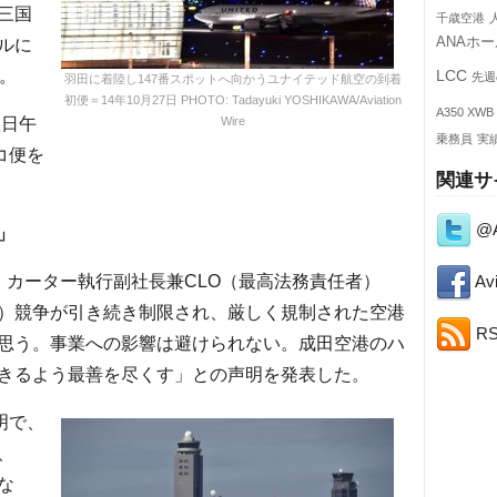
三国
千歳空港
ANAホ
ルに
。
LCC
先週
羽田に着陸し147番スポットへ向かうユナイテッド航空の到着
初便＝14年10月27日 PHOTO: Tadayuki YOSHIKAWA/Aviation
A350 XWB
翌日午
Wire
乗務員
実
コ便を
関連サ
@A
」
Avi
・カーター執行副社長兼CLO（最高法務責任者）
）競争が引き続き制限され、厳しく規制された空港
R
思う。事業への影響は避けられない。成田空港のハ
きるよう最善を尽くす」との声明を発表した。
明で、
、
な