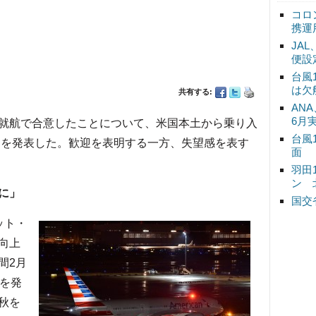
コロ
携運
JA
便設
台風
は欠
共有する:
ANA
6月
就航で合意したことについて、米国本土から乗り入
台風
声明を発表した。歓迎を表明する一方、失望感を表す
面
羽田
ン 
に」
国交
ット・
向上
間2月
田を発
秋を