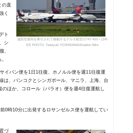
との直
強く
デト
成田空港内を牽引されて移動するデルタ航空の747-400＝15年
、シ
8月 PHOTO: Tadayuki YOSHIKAWA/Aviation Wire
往復、
る。
サイパン便を1日1往復、ホノルル便を週11往復運
線は、バンコクとシンガポール、マニラ、上海、台
往復のほか、コロール（パラオ）便を週4往復運航し
前0時10分に出発するロサンゼルス便を運航してい
置づ