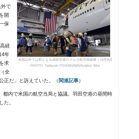
以外で
を開
一保
高経
14年
米国以外では初となる成田空港のデルタ航空格納庫＝15年8月
を求
PHOTO: Tadayuki YOSHIKAWA/Aviation Wire
A（全
公正だ」と訴えていた。（
関連記事
）
で、都内で米国の航空当局と協議。羽田空港の昼間時
した。