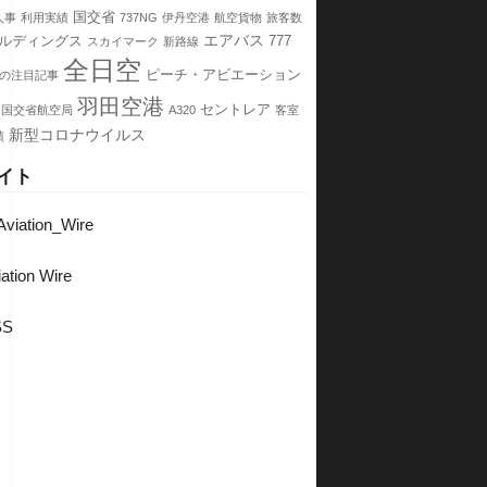
国交省
人事
利用実績
737NG
伊丹空港
航空貨物
旅客数
エアバス
ールディングス
777
スカイマーク
新路線
全日空
ピーチ・アビエーション
の注目記事
羽田空港
セントレア
国交省航空局
A320
客室
新型コロナウイルス
績
イト
viation_Wire
ation Wire
SS