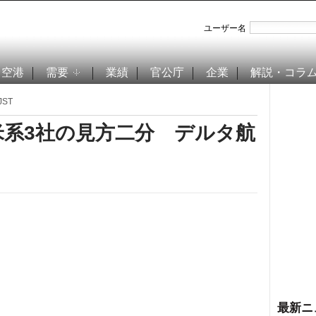
ユーザー名
空港
需要
業績
官公庁
企業
解説・コラ
JST
米系3社の見方二分 デルタ航
最新ニ