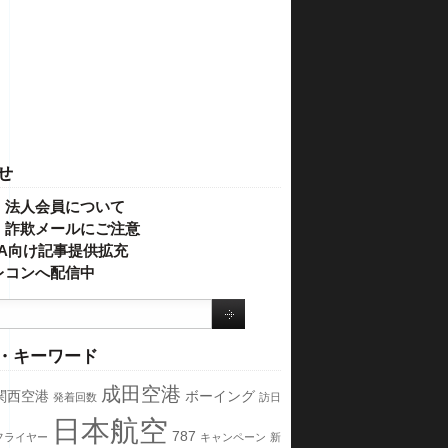
せ
・法人会員について
】詐欺メールにご注意
IVA向け記事提供拡充
レコンへ配信中
・キーワード
成田空港
関西空港
ボーイング
発着回数
訪日
日本航空
787
フライヤー
キャンペーン
新