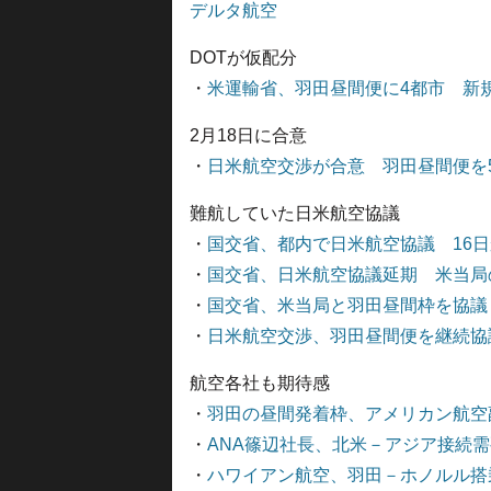
デルタ航空
DOTが仮配分
・
米運輸省、羽田昼間便に4都市 新
2月18日に合意
・
日米航空交渉が合意 羽田昼間便を
難航していた日米航空協議
・
国交省、都内で日米航空協議 16日
・
国交省、日米航空協議延期 米当局
・
国交省、米当局と羽田昼間枠を協議
・
日米航空交渉、羽田昼間便を継続協
航空各社も期待感
・
羽田の昼間発着枠、アメリカン航空
・
ANA篠辺社長、北米－アジア接続
・
ハワイアン航空、羽田－ホノルル搭