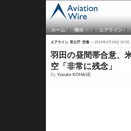
ホーム
機体
エアライン
エアライン
,
官公庁
,
空港
— 2016年2月19日 16:50 
羽田の昼間帯合意、
空「非常に残念」
By
Yusuke KOHASE