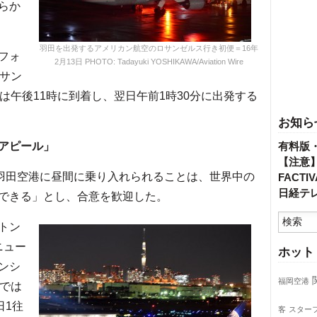
らか
羽田を出発するアメリカン航空のロサンゼルス行き初便＝16年
フォ
2月13日 PHOTO: Tadayuki YOSHIKAWA/Aviation Wire
ロサン
は午後11時に到着し、翌日午前1時30分に出発する
お知ら
アピール」
有料版
【注意
「羽田空港に昼間に乗り入れられることは、世界中の
FACT
日経テ
できる」とし、合意を歓迎した。
トン
ニュー
ホット
ンシ
福岡空港
外では
日1往
客
スター