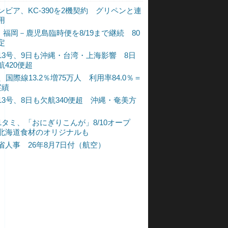
ンビア、KC-390を2機契約 グリペンと連
用
L、福岡－鹿児島臨時便を8/19まで継続 80
定
13号、9日も沖縄・台湾・上海影響 8日
航420便超
、国際線13.2％増75万人 利用率84.0％＝
実績
13号、8日も欠航340便超 沖縄・奄美方
1タミ、「おにぎりこんが」8/10オープ
北海道食材のオリジナルも
省人事 26年8月7日付（航空）