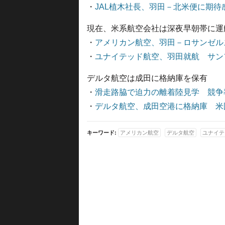
・
JAL植木社長、羽田－北米便に期待
現在、米系航空会社は深夜早朝帯に運
・
アメリカン航空、羽田－ロサンゼルス
・
ユナイテッド航空、羽田就航 サン
デルタ航空は成田に格納庫を保有
・
滑走路脇で迫力の離着陸見学 競争
・
デルタ航空、成田空港に格納庫 米
キーワード:
アメリカン航空
デルタ航空
ユナイテ