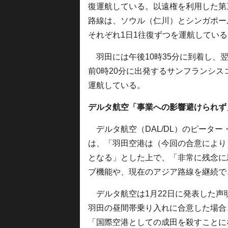
復運航している。以遠権を利用した第
路線は、ソウル（仁川）とシンガポー
それぞれ1日1往復ずつを運航している
羽田には午後10時35分に到着し、
前0時20分に出発するサンフランシス
運航している。
デルタ航空「事業への影響避けられず
デルタ航空（DAL/DL）のピーター
は、「羽田空港は（今回の合意により
となる」とした上で、「非常に残念に
ブ機能や、現在のアジア路線を継続で
デルタ航空は1月22日に発表した声
羽田の昼間帯乗り入れに合意した場合
「国際空港としての成田を殺すことに