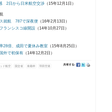
感 2日から日米航空交渉
（15年12月1日）
航
就航 787で深夜便
（16年2月13日）
フランシスコ線開設
（14年10月27日）
率28倍、成田で夏休み教室
（15年8月25日）
国外で初保有
（14年12月2日）
共有する:
ッド航空
国交省
発着枠
羽田空港