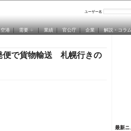
ユーザー名
空港
需要
業績
官公庁
企業
解説・コラ
発便で貨物輸送 札幌行きの
最新ニ