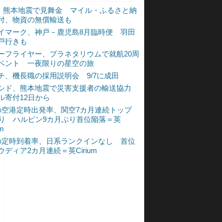
L、熊本地震で見舞金 マイル・ふるさと納
付、物資の無償輸送も
イマーク、神戸－鹿児島8月臨時便 羽田
戸行きも
ーフライヤー、プラネタリウムで就航20周
ベント 一夜限りの星空の旅
チ、機長職の採用説明会 9/7に成田
シド、熊本地震で災害支援者の輸送協力
ル寄付12日から
の空港定時出発率、関空7カ月連続トップ
入り ハルビン9カ月ぶり首位陥落＝英
um
の定時到着率、日系ランクインなし 首位
ウディア2カ月連続＝英Cirium