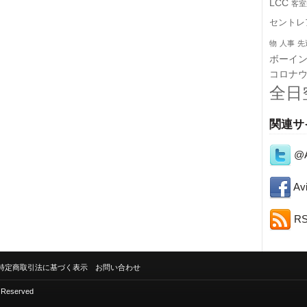
LCC
客室
セントレ
物
人事
先
ボーイ
コロナ
全日
関連サ
@A
Avi
R
特定商取引法に基づく表示
お問い合わせ
s Reserved