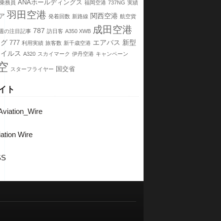
ANAホールディングス
乗務員
福岡空港
737NG
実績
羽田空港
関西空港
ア
発着回数
新路線
航空貨
成田空港
787
週の注目記事
訪日客
A350 XWB
ング
エアバス
新型
777
利用実績
旅客数
新千歳空港
ウイルス
A320
スカイマーク
伊丹空港
キャンペーン
空
国交省
スターフライヤー
イト
viation_Wire
ation Wire
SS