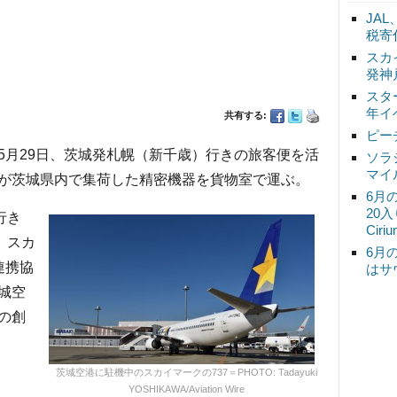
JA
税寄
スカ
発神
スタ
年イ
共有する:
ピー
は5月29日、茨城発札幌（新千歳）行きの旅客便を活
ソラ
マイ
が茨城県内で集荷した精密機器を貨物室で運ぶ。
6月
20
行き
Ciri
。スカ
6月
連携協
はサ
城空
の創
茨城空港に駐機中のスカイマークの737＝PHOTO: Tadayuki
YOSHIKAWA/Aviation Wire