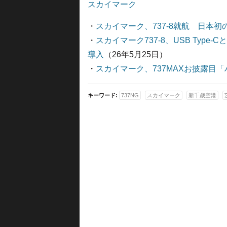
スカイマーク
・
スカイマーク、737-8就航 日本初の
・
スカイマーク737-8、USB Type-
導入
（26年5月25日）
・
スカイマーク、737MAXお披露目「
キーワード:
737NG
スカイマーク
新千歳空港