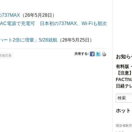
737MAX
（26年5月28日）
CとAC電源で充電可 日本初の737MAX、Wi-Fiも順次
ハート2倍に増量」5/28就航
（26年5月25日）
共有する:
茨城空港
お知ら
有料版
【注意
FACT
日経テ
ホット
国交省航空