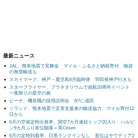
最新ニュース
JAL、熊本地震で見舞金 マイル・ふるさと納税寄付、物資
の無償輸送も
スカイマーク、神戸－鹿児島8月臨時便 羽田発神戸行きも
スターフライヤー、プラネタリウムで就航20周年イベント
一夜限りの星空の旅
ピーチ、機長職の採用説明会 9/7に成田
ソラシド、熊本地震で災害支援者の輸送協力 マイル寄付12
日から
6月の空港定時出発率、関空7カ月連続トップ20入り ハルビ
ン9カ月ぶり首位陥落＝英Cirium
6月の定時到着率、日系ランクインなし 首位はサウディア2