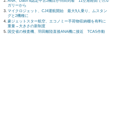
ANA、Dash 8認定中古2機目が羽田到着 11空港経由でカル
ガリーから
マイクロジェット、CJ4運航開始 最大9人乗り、ムスタン
グと2機種に
豪ジェットスター航空、エコノミー手荷物収納棚を有料に
重量→大きさの新制度
国交省の検査機、羽田離陸直後ANA機に接近 TCAS作動