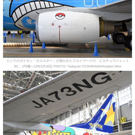
クジラのポケモン「ホエルオー」が描かれたスカイマークの「ピカチュウジェット
BC」2号機＝22年5月30日 PHOTO: Tadayuki YOSHIKAWA/Aviation Wire