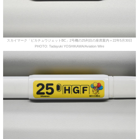
スカイマーク「ピカチュウジェットBC」2号機の25列目の座席案内＝22年5月30日
PHOTO: Tadayuki YOSHIKAWA/Aviation Wire