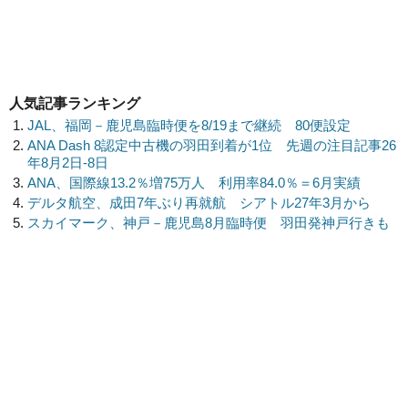
人気記事ランキング
JAL、福岡－鹿児島臨時便を8/19まで継続 80便設定
ANA Dash 8認定中古機の羽田到着が1位 先週の注目記事26
年8月2日-8日
ANA、国際線13.2％増75万人 利用率84.0％＝6月実績
デルタ航空、成田7年ぶり再就航 シアトル27年3月から
スカイマーク、神戸－鹿児島8月臨時便 羽田発神戸行きも