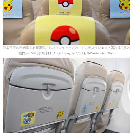
羽田空港の格納庫でお披露目されたスカイマークの「ピカチュウジェットBC」2号機の
機内＝22年5月30日 PHOTO: Tadayuki YOSHIKAWA/Aviation Wire