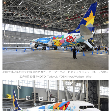
羽田空港の格納庫でお披露目されたスカイマークの「ピカチュウジェットBC」2号機＝
22年5月30日 PHOTO: Tadayuki YOSHIKAWA/Aviation Wire