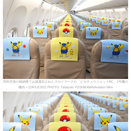
羽田空港の格納庫でお披露目されたスカイマークの「ピカチュウジェットBC」2号機の
機内＝22年5月30日 PHOTO: Tadayuki YOSHIKAWA/Aviation Wire