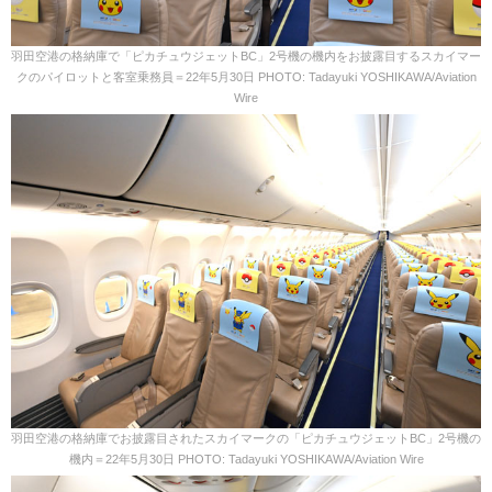
羽田空港の格納庫で「ピカチュウジェットBC」2号機の機内をお披露目するスカイマー
クのパイロットと客室乗務員＝22年5月30日 PHOTO: Tadayuki YOSHIKAWA/Aviation
Wire
羽田空港の格納庫でお披露目されたスカイマークの「ピカチュウジェットBC」2号機の
機内＝22年5月30日 PHOTO: Tadayuki YOSHIKAWA/Aviation Wire