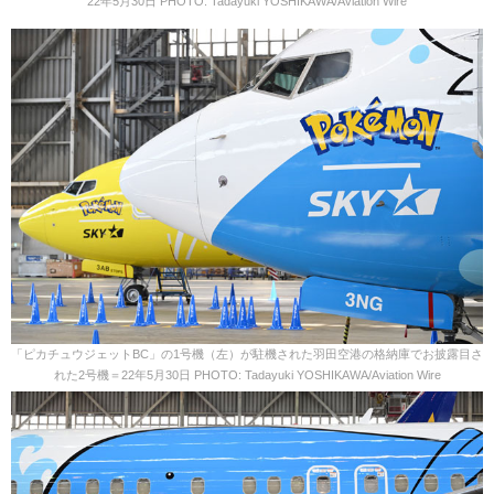
22年5月30日 PHOTO: Tadayuki YOSHIKAWA/Aviation Wire
「ピカチュウジェットBC」の1号機（左）が駐機された羽田空港の格納庫でお披露目さ
れた2号機＝22年5月30日 PHOTO: Tadayuki YOSHIKAWA/Aviation Wire