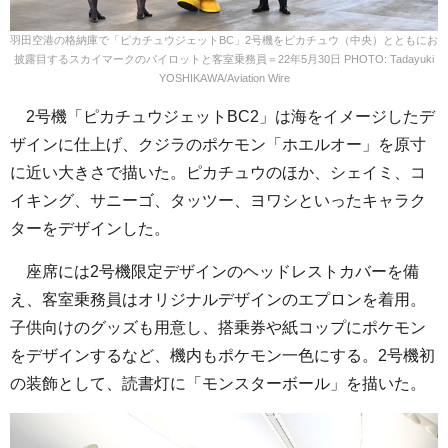
羽田空港の格納庫で「ピカチュウジェットBC」2号機をピカチュウ（中央）とともにお
披露目するスカイマークのパイロットと客室乗務員＝22年5月30日 PHOTO: Tadayuki
YOSHIKAWA/Aviation Wire
2号機「ピカチュウジェットBC2」は海をイメージしたデ
ザインに仕上げ、クジラのポケモン「ホエルオー」を原寸
に近い大きさで描いた。ピカチュウのほか、シェイミ、コ
イキング、サニーゴ、タッツー、ヨワシといったキャラク
ターをデザインした。
座席には2号機限定デザインのヘッドレストカバーを備
え、客室乗務員はオリジナルデザインのエプロンを着用。
子供向けのグッズも用意し、搭乗券や紙コップにポケモン
をデザインするなど、機内もポケモン一色にする。2号機初
の装飾として、読書灯に「モンスターボール」を描いた。