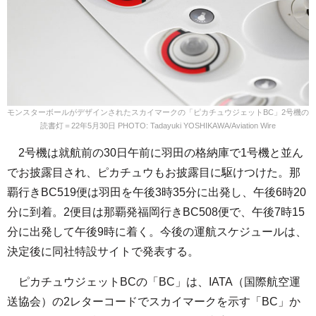
モンスターボールがデザインされたスカイマークの「ピカチュウジェットBC」2号機の
読書灯＝22年5月30日 PHOTO: Tadayuki YOSHIKAWA/Aviation Wire
2号機は就航前の30日午前に羽田の格納庫で1号機と並ん
でお披露目され、ピカチュウもお披露目に駆けつけた。那
覇行きBC519便は羽田を午後3時35分に出発し、午後6時20
分に到着。2便目は那覇発福岡行きBC508便で、午後7時15
分に出発して午後9時に着く。今後の運航スケジュールは、
決定後に同社特設サイトで発表する。
ピカチュウジェットBCの「BC」は、IATA（国際航空運
送協会）の2レターコードでスカイマークを示す「BC」か