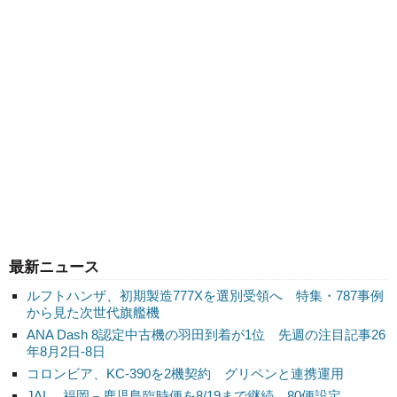
最新ニュース
ルフトハンザ、初期製造777Xを選別受領へ 特集・787事例
から見た次世代旗艦機
ANA Dash 8認定中古機の羽田到着が1位 先週の注目記事26
年8月2日-8日
コロンビア、KC-390を2機契約 グリペンと連携運用
JAL、福岡－鹿児島臨時便を8/19まで継続 80便設定