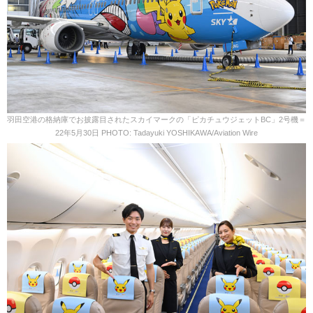
羽田空港の格納庫でお披露目されたスカイマークの「ピカチュウジェットBC」2号機＝
22年5月30日 PHOTO: Tadayuki YOSHIKAWA/Aviation Wire