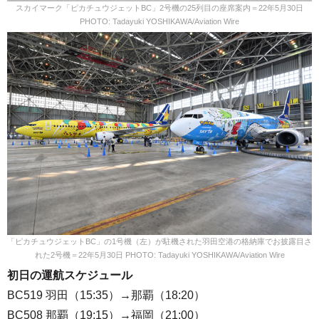
スカイマーク「ピカチュウジェットBC」2号機の25列目の座席案内＝22年5月30日
PHOTO: Tadayuki YOSHIKAWA/Aviation Wire
「ピカチュウジェットBC」の1号機（左）が駐機された羽田空港の格納庫でお披露目さ
れた2号機＝22年5月30日 PHOTO: Tadayuki YOSHIKAWA/Aviation Wire
初日の運航スケジュール
BC519 羽田（15:35）→那覇（18:20）
BC508 那覇（19:15）→福岡（21:00）