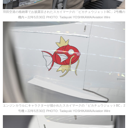
羽田空港の格納庫でお披露目されたスカイマークの「ピカチュウジェットBC」2号機の
機内＝22年5月30日 PHOTO: Tadayuki YOSHIKAWA/Aviation Wire
エンジンカウルにキャラクターが描かれたスカイマークの「ピカチュウジェットBC」2
号機＝22年5月30日 PHOTO: Tadayuki YOSHIKAWA/Aviation Wire