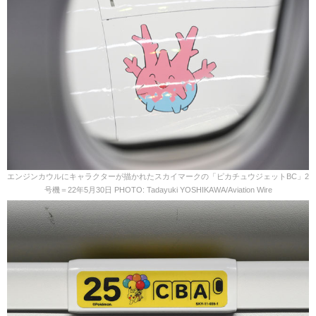
エンジンカウルにキャラクターが描かれたスカイマークの「ピカチュウジェットBC」2
号機＝22年5月30日 PHOTO: Tadayuki YOSHIKAWA/Aviation Wire