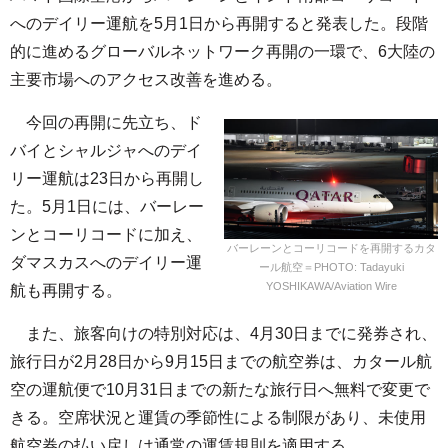
へのデイリー運航を5月1日から再開すると発表した。段階
的に進めるグローバルネットワーク再開の一環で、6大陸の
主要市場へのアクセス改善を進める。
今回の再開に先立ち、ド
バイとシャルジャへのデイ
リー運航は23日から再開し
た。5月1日には、バーレー
ンとコーリコードに加え、
バーレーンとコーリコードを再開するカタ
ダマスカスへのデイリー運
ール航空＝PHOTO: Tadayuki
YOSHIKAWA/Aviation Wire
航も再開する。
また、旅客向けの特別対応は、4月30日までに発券され、
旅行日が2月28日から9月15日までの航空券は、カタール航
空の運航便で10月31日までの新たな旅行日へ無料で変更で
きる。空席状況と運賃の季節性による制限があり、未使用
航空券の払い戻しは通常の運賃規則を適用する。