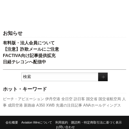
お知らせ
有料版・法人会員について
【注意】詐欺メールにご注意
FACTIVA向け記事提供拡充
日経テレコンへ配信中
ホット・キーワード
ピーチ・アビエーション
伊丹空港
全日空
訪日客
国交省
国交省航空局
人
事
成田空港
新路線
A350 XWB
先週の注目記事
ANAホールディングス
787
キャンペーン
旅客数
新型コロナウイルス
セントレア
エアバス
新千
歳空港
利用実績
客室乗務員
737NG
日本航空
777
発着回数
ボーイング
会社概要
Aviation Wireについて
利用規約
購読料・特定商取引法に基づく表示
福岡空港
関西空港
スカイマーク
A320
羽田空港
実績
スターフライヤー
お問い合わせ