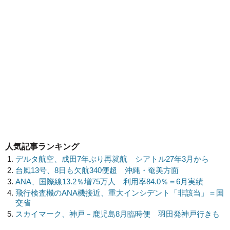
人気記事ランキング
デルタ航空、成田7年ぶり再就航 シアトル27年3月から
台風13号、8日も欠航340便超 沖縄・奄美方面
ANA、国際線13.2％増75万人 利用率84.0％＝6月実績
飛行検査機のANA機接近、重大インシデント「非該当」＝国
交省
スカイマーク、神戸－鹿児島8月臨時便 羽田発神戸行きも