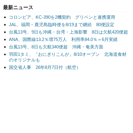
最新ニュース
コロンビア、KC-390を2機契約 グリペンと連携運用
JAL、福岡－鹿児島臨時便を8/19まで継続 80便設定
台風13号、9日も沖縄・台湾・上海影響 8日は欠航420便超
ANA、国際線13.2％増75万人 利用率84.0％＝6月実績
台風13号、8日も欠航340便超 沖縄・奄美方面
羽田1タミ、「おにぎりこんが」8/10オープン 北海道食材
のオリジナルも
国交省人事 26年8月7日付（航空）