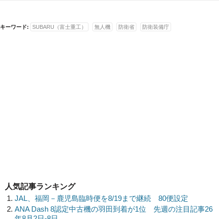
キーワード:
SUBARU（富士重工）
無人機
防衛省
防衛装備庁
人気記事ランキング
JAL、福岡－鹿児島臨時便を8/19まで継続 80便設定
ANA Dash 8認定中古機の羽田到着が1位 先週の注目記事26
年8月2日-8日