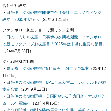
合弁会社設立
・
日英伊、次期戦闘機開発で合弁会社「エッジウィング」
設立 2035年就役へ
（25年6月21日）
ファンボロー航空ショーで新モック公開
・
日の丸入りも披露 日英伊の次期戦闘機、ファンボロー
で新モックアップお披露目「2025年は非常に重要な節目」
（24年7月28日）
次期戦闘機の動向
・
防衛省、次期戦闘機に914億円 24年度予算案
（23年12
月24日）
・
日英伊の次期戦闘機、BAEと三菱重工、レオナルドが3社
協定合意
（23年9月12日）
・
日英伊の次期戦闘機、英国防省が1千億円超え大規模投
資 35年配備へ
（23年4月15日）
・
次期戦闘機、模型を防衛展示会に出展 幕張メッセDSEI