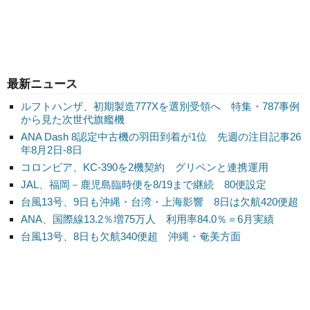
最新ニュース
ルフトハンザ、初期製造777Xを選別受領へ 特集・787事例
から見た次世代旗艦機
ANA Dash 8認定中古機の羽田到着が1位 先週の注目記事26
年8月2日-8日
コロンビア、KC-390を2機契約 グリペンと連携運用
JAL、福岡－鹿児島臨時便を8/19まで継続 80便設定
台風13号、9日も沖縄・台湾・上海影響 8日は欠航420便超
ANA、国際線13.2％増75万人 利用率84.0％＝6月実績
台風13号、8日も欠航340便超 沖縄・奄美方面