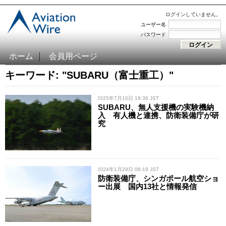
ログインしていません。
ユーザー名
パスワード
ホーム
会員用ページ
キーワード: "SUBARU（富士重工）"
/ 2025年7月10日 19:36 JST
SUBARU、無人支援機の実験機納
入 有人機と連携、防衛装備庁が研
究
/ 2024年1月29日 08:19 JST
防衛装備庁、シンガポール航空ショ
ー出展 国内13社と情報発信