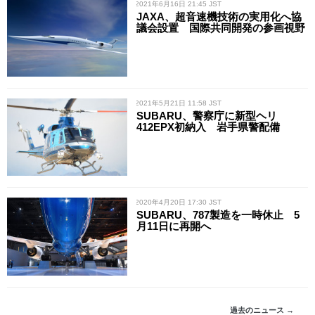
/ 2021年6月16日 21:45 JST
JAXA、超音速機技術の実用化へ協
議会設置 国際共同開発の参画視野
/ 2021年5月21日 11:58 JST
SUBARU、警察庁に新型ヘリ
412EPX初納入 岩手県警配備
/ 2020年4月20日 17:30 JST
SUBARU、787製造を一時休止 5
月11日に再開へ
過去のニュース →