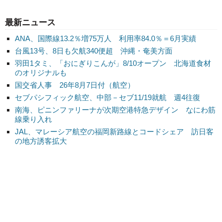
最新ニュース
ANA、国際線13.2％増75万人 利用率84.0％＝6月実績
台風13号、8日も欠航340便超 沖縄・奄美方面
羽田1タミ、「おにぎりこんが」8/10オープン 北海道食材
のオリジナルも
国交省人事 26年8月7日付（航空）
セブパシフィック航空、中部－セブ11/19就航 週4往復
南海、ピニンファリーナが次期空港特急デザイン なにわ筋
線乗り入れ
JAL、マレーシア航空の福岡新路線とコードシェア 訪日客
の地方誘客拡大