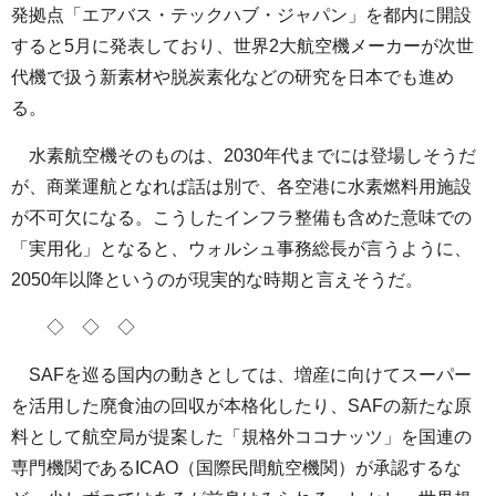
発拠点「エアバス・テックハブ・ジャパン」を都内に開設
すると5月に発表しており、世界2大航空機メーカーが次世
代機で扱う新素材や脱炭素化などの研究を日本でも進め
る。
水素航空機そのものは、2030年代までには登場しそうだ
が、商業運航となれば話は別で、各空港に水素燃料用施設
が不可欠になる。こうしたインフラ整備も含めた意味での
「実用化」となると、ウォルシュ事務総長が言うように、
2050年以降というのが現実的な時期と言えそうだ。
◇ ◇ ◇
SAFを巡る国内の動きとしては、増産に向けてスーパー
を活用した廃食油の回収が本格化したり、SAFの新たな原
料として航空局が提案した「規格外ココナッツ」を国連の
専門機関であるICAO（国際民間航空機関）が承認するな