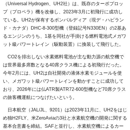
（Universal Hydrogen、UH2社）は、既存のターボプロッ
プ（プロペラ）機を改修し、2023年3月に初飛行に成功し
ている。UH2が保有するボンバルディア（現デ・ハビラン
ド・カナダ）DHC-8-300型機（登録記号N330EN）の2基あ
るエンジンのうち、1基を同社が手掛ける燃料電池式メガワ
ット級パワートレイン（駆動装置）に換装して飛行した。
CO2を排出しない水素燃料電池が主な動力源の航空機で
は世界最多席数となる40席クラス機による初飛行だった。
今年2月には、UH2は自社開発の液体水素モジュールを使
い、メガワット級パワートレインを動かすことに成功して
おり、2026年には仏ATR製ATR72-600型機など70席クラス
の旅客機運航につなげたいという。
日本航空（JAL/JL、9201）は2023年11月に、UH2をはじ
め独H2FLY、米ZeroAviaの3社と水素航空機の開発に関する
基本合意書を締結。SAFと並行し、水素航空機によるカー