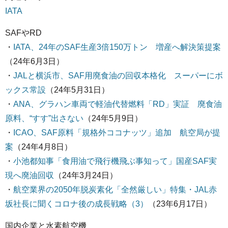
IATA
SAFやRD
・
IATA、24年のSAF生産3倍150万トン 増産へ解決策提案
（24年6月3日）
・
JALと横浜市、SAF用廃食油の回収本格化 スーパーにボ
ックス常設
（24年5月31日）
・
ANA、グラハン車両で軽油代替燃料「RD」実証 廃食油
原料、“すす”出さない
（24年5月9日）
・
ICAO、SAF原料「規格外ココナッツ」追加 航空局が提
案
（24年4月8日）
・
小池都知事「食用油で飛行機飛ぶ事知って」国産SAF実
現へ廃油回収
（24年3月24日）
・
航空業界の2050年脱炭素化「全然厳しい」特集・JAL赤
坂社長に聞くコロナ後の成長戦略（3）
（23年6月17日）
国内企業と水素航空機