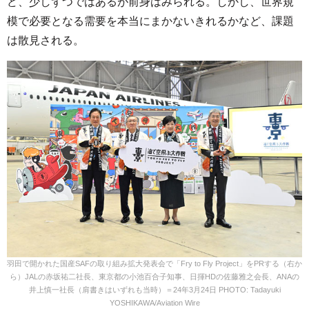
ど、少しずつではあるが前身はみられる。しかし、世界規
模で必要となる需要を本当にまかないきれるかなど、課題
は散見される。
羽田で開かれた国産SAFの取り組み拡大発表会で「Fry to Fly Project」をPRする（右か
ら）JALの赤坂祐二社長、東京都の小池百合子知事、日揮HDの佐藤雅之会長、ANAの
井上慎一社長（肩書きはいずれも当時）＝24年3月24日 PHOTO: Tadayuki
YOSHIKAWA/Aviation Wire