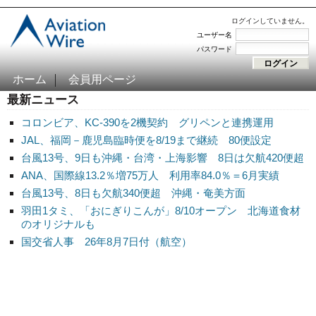
ログインしていません。
ユーザー名
パスワード
ホーム
会員用ページ
最新ニュース
コロンビア、KC-390を2機契約 グリペンと連携運用
JAL、福岡－鹿児島臨時便を8/19まで継続 80便設定
台風13号、9日も沖縄・台湾・上海影響 8日は欠航420便超
ANA、国際線13.2％増75万人 利用率84.0％＝6月実績
台風13号、8日も欠航340便超 沖縄・奄美方面
羽田1タミ、「おにぎりこんが」8/10オープン 北海道食材
のオリジナルも
国交省人事 26年8月7日付（航空）