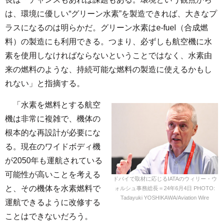
は、環境に優しい“グリーン水素”を製造できれば、大きなプ
ラスになるのは明らかだ。グリーン水素はe-fuel（合成燃
料）の製造にも利用できる。つまり、必ずしも航空機に水
素を使用しなければならないということではなく、水素由
来の燃料のような、持続可能な燃料の製造に使えるかもし
れない」と指摘する。
「水素を燃料とする航空
機は非常に複雑で、機体の
根本的な再設計が必要にな
る。現在のワイドボディ機
が2050年も運航されている
可能性が高いことを考える
ドバイで取材に応じるIATAのウィリー・ウ
と、その機体を水素燃料で
ォルシュ事務総長＝24年6月4日 PHOTO:
Tadayuki YOSHIKAWA/Aviation Wire
運航できるように改修する
ことはできないだろう。