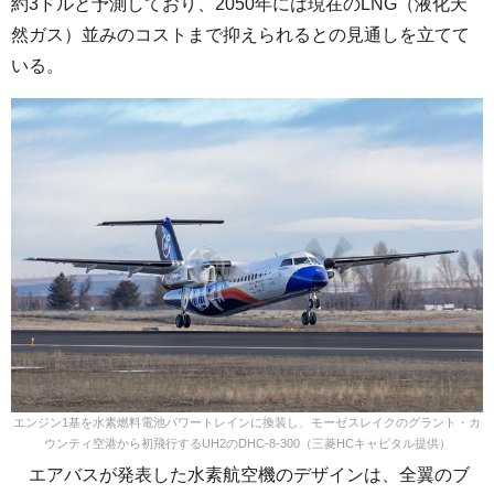
約3ドルと予測しており、2050年には現在のLNG（液化天
然ガス）並みのコストまで抑えられるとの見通しを立てて
いる。
エンジン1基を水素燃料電池パワートレインに換装し、モーゼスレイクのグラント・カ
ウンティ空港から初飛行するUH2のDHC-8-300（三菱HCキャピタル提供）
エアバスが発表した水素航空機のデザインは、全翼のブ