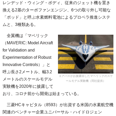
レンデッド・ウィング・ボディ、従来のジェット機を置き
換える2基のターボファンエンジン、6つの取り外し可能な
「ポッド」と呼ぶ水素燃料電池によるプロペラ推進システ
ムと、3種類ある。
全翼機は「マベリック
（MAVERIC: Model Aircraft
for Validation and
Experimentation of Robust
Innovative Controls）」と
呼ぶ長さ2メートル、幅3.2
エアバスがお披露目したマベリックのスケ
メートルのスケールモデル
ールモデル実験機（同社提供）
実験機を2020年に披露して
おり、コロナ前から開発は始まっている。
三菱HCキャピタル（8593）が出資する米国の水素航空機
関連のベンチャー企業ユニバーサル・ハイドロジェン