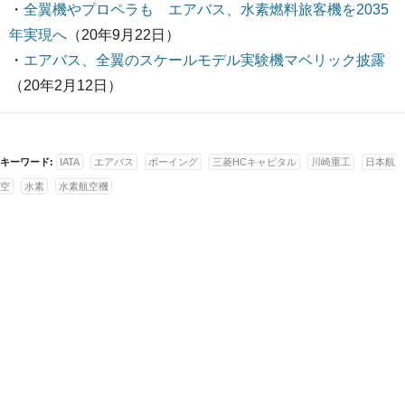
・
全翼機やプロペラも エアバス、水素燃料旅客機を2035
年実現へ
（20年9月22日）
・
エアバス、全翼のスケールモデル実験機マベリック披露
（20年2月12日）
キーワード:
IATA
エアバス
ボーイング
三菱HCキャピタル
川崎重工
日本航
空
水素
水素航空機