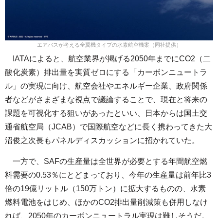
エアバスが考える全翼機タイプの水素航空機案（同社提供）
IATAによると、航空業界が掲げる2050年までにCO2（二
酸化炭素）排出量を実質ゼロにする「カーボンニュートラ
ル」の実現に向け、航空会社やエネルギー企業、政府関係
者などがさまざまな視点で議論することで、現在と将来の
課題を可視化する狙いがあったといい、日本からは国土交
通省航空局（JCAB）で国際航空などに長く携わってきた大
沼俊之次長もパネルディスカッションに招かれていた。
一方で、SAFの生産量は全世界が必要とする年間航空燃
料需要の0.53％にとどまっており、今年の生産量は前年比3
倍の19億リットル（150万トン）に拡大するものの、水素
燃料電池をはじめ、ほかのCO2排出量削減策も併用しなけ
れば、2050年のカーボンニュートラル実現は難しそうだ。