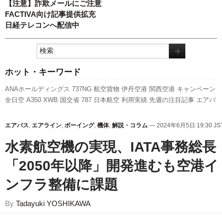
【注意】詐欺メールにご注意
FACTIVA向け記事提供拡充
日経テレコンへ配信中
ホット・キーワード
ANAホールディングス
737NG
航空貨物
伊丹空港
関西空港
キャンペーン
全日空
A350 XWB
国交省
787
日本航空
利用実績
先週の注目記事
エアバ
ス
人事
新路線
ボーイング
新型コロナウイルス
国交省航空局
スターフラ
イヤー
新千歳空港
ピーチ・アビエーション
客室乗務員
成田空港
スカイ
エアバス
,
エアライン
,
ボーイング
,
機体
,
解説・コラム
— 2024年6月5日 19:30 JS
マーク
LCC
訪日客
セントレア
A320
羽田空港
777
福岡空港
実績
発着回
水素航空機の実現、IATA事務総長
数
旅客数
「2050年以降」開発進むも空港イ
ンフラ整備に課題
By
Tadayuki YOSHIKAWA