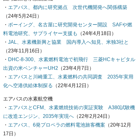
・
エアバス、都内に研究拠点 次世代機開発へ関係構築
（24年5月24日）
・
ボーイング、名古屋に研究開発センター開設 SAFや燃
料電池研究、サプライヤー支援も
（24年4月18日）
・
JAL、水素機新興と協業 国内導入へ知見、米独3社と
（23年11月16日）
・
DHC-8-300、水素燃料電池で初飛行 三菱HCキャピタル
出資の米ベンチャーUH2
（23年4月7日）
・
エアバスと川崎重工、水素燃料の共同調査 2035年実用
化へ空港供給体制探る
（22年4月12日）
エアバスの水素航空機
・
エアバスとCFM、水素燃焼技術の実証実験 A380試験機
に改造エンジン、2035年実現へ
（22年2月24日）
・
エアバス、6発プロペラの燃料電池旅客機案
（20年12月
17日）