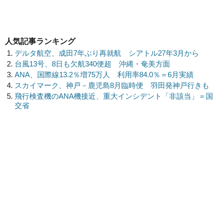
人気記事ランキング
デルタ航空、成田7年ぶり再就航 シアトル27年3月から
台風13号、8日も欠航340便超 沖縄・奄美方面
ANA、国際線13.2％増75万人 利用率84.0％＝6月実績
スカイマーク、神戸－鹿児島8月臨時便 羽田発神戸行きも
飛行検査機のANA機接近、重大インシデント「非該当」＝国
交省