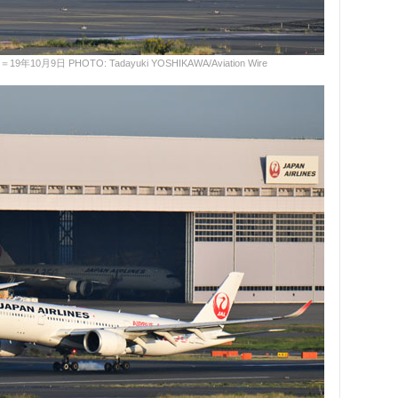
月9日 PHOTO: Tadayuki YOSHIKAWA/Aviation Wire