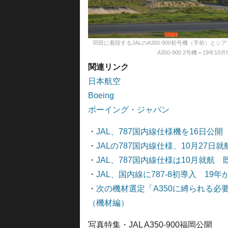
羽田に着陸するJALのA350-900初号機（手前）と
A350-900 2号機＝19年10月9日 
関連リンク
日本航空
Boeing
ボーイング・ジャパン
・
JAL、787国内線仕様機を16日公
・
JALの787国内線仕様、10月27
・
JAL、787国内線仕様は10月就航
・
JAL、国内線に787-8初導入 1
・
次の機材選定「A350に縛られる必
（機材編）
写真特集・JAL A350-900福岡公開