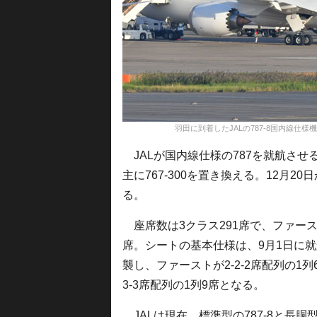
羽田に到着したJALの787-8国内線仕様機＝19年10
JALが国内線仕様の787を就航させ
主に767-300を置き換える。12月
る。
座席数は3クラス291席で、ファース
席。シートの基本仕様は、9月1日に就航
襲し、ファーストが2-2-2席配列の1列6
3-3席配列の1列9席となる。
JALは現在、標準型の787-8と長胴