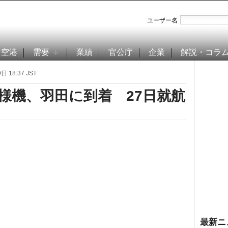
ユーザー名
空港
需要
業績
官公庁
企業
解説・コラ
 18:37 JST
仕様機、羽田に到着 27日就航
最新ニ