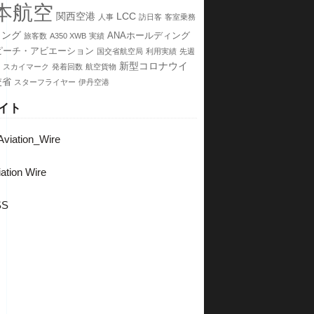
本航空
関西空港
LCC
人事
訪日客
客室乗務
イング
ANAホールディング
旅客数
A350 XWB
実績
ピーチ・アビエーション
国交省航空局
利用実績
先週
新型コロナウイ
スカイマーク
発着回数
航空貨物
交省
スターフライヤー
伊丹空港
イト
viation_Wire
ation Wire
SS