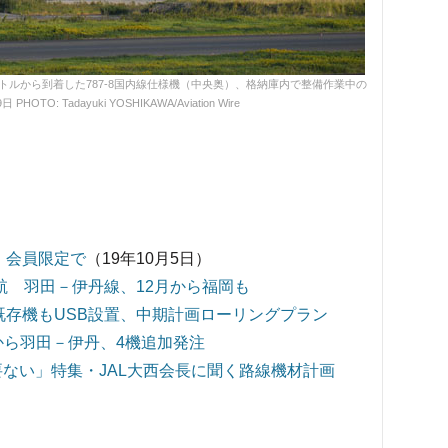
シアトルから到着した787-8国内線仕様機（中央奥）、格納庫内で整備作業中の
PHOTO: Tadayuki YOSHIKAWA/Aviation Wire
開 会員限定で
（19年10月5日）
日就航 羽田－伊丹線、12月から福岡も
 既存機もUSB設置、中期計画ローリングプラン
9年から羽田－伊丹、4機追加発注
要ない」特集・JAL大西会長に聞く路線機材計画