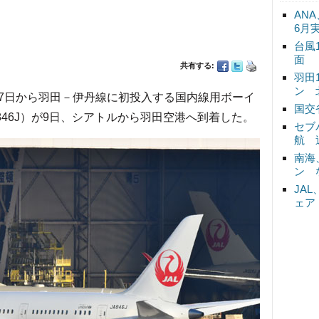
ANA
6月
台風
面
共有する:
羽田
ン 
0月27日から羽田－伊丹線に初投入する国内線用ボーイ
国交
A846J）が9日、シアトルから羽田空港へ到着した。
セブ
航 
南海
ン 
JA
ェア