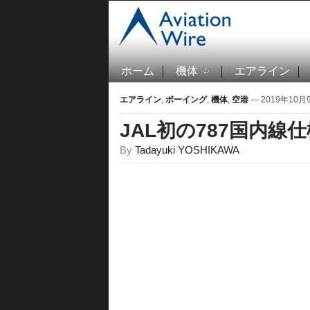
ホーム
機体
エアライン
エアライン
,
ボーイング
,
機体
,
空港
— 2019年10月9日
JAL初の787国内線
By
Tadayuki YOSHIKAWA