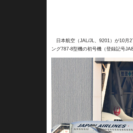
日本航空（JAL/JL、9201）が1
ング787-8型機の初号機（登録記号J