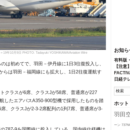
お知ら
月9日 PHOTO: Tadayuki YOSHIKAWA/Aviation Wire
有料版
るのは初めてで、羽田－伊丹線に1日3往復投入し、
【注意
20日からは羽田－福岡線にも拡大し、1日2往復運航す
FACT
日経テ
トクラスが6席、クラスJが58席、普通席が227
したエアバスA350-900型機で採用したものを踏
ホット
席、クラスJが2-3-2席配列の1列7席、普通席が3-
羽田
ーン
737N
型の787-9を国際線に投入している。国内線仕様機は