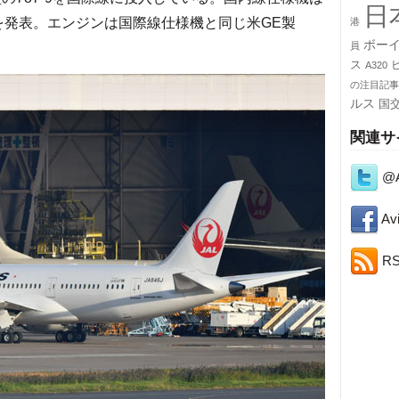
日
とを発表。エンジンは国際線仕様機と同じ米GE製
港
ボー
員
ス
A320
の注目記事
ルス
国
関連サ
@A
Avi
R