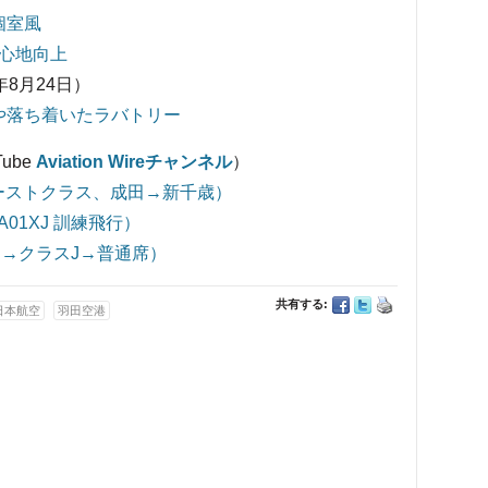
個室風
心地向上
年8月24日）
や落ち着いたラバトリー
ube
Aviation Wireチャンネル
）
ファーストクラス、成田→新千歳）
A01XJ 訓練飛行）
ラス→クラスJ→普通席）
共有する:
日本航空
羽田空港