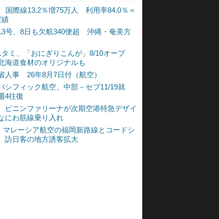
、国際線13.2％増75万人 利用率84.0％＝
実績
13号、8日も欠航340便超 沖縄・奄美方
1タミ、「おにぎりこんが」8/10オープ
北海道食材のオリジナルも
省人事 26年8月7日付（航空）
パシフィック航空、中部－セブ11/19就
週4往復
、ピニンファリーナが次期空港特急デザイ
なにわ筋線乗り入れ
L、マレーシア航空の福岡新路線とコードシ
 訪日客の地方誘客拡大