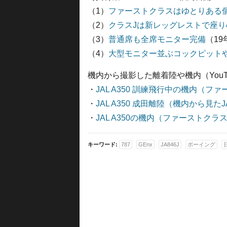
（1）
ファーストクラスはゆとりある
（2）
クラスJは新レッグレストで座り
（3）
普通席も全席モニター完備
（19
（4）
大型モニター並ぶコックピット
機内から撮影した離着陸や機内（YouT
・
JAL A350 訓練飛行中の機内（
・
JAL A350 成田離陸（機内から見たJ
・
JAL A350の機内（ファーストク
キーワード:
787
GEnx
JA846J
ボーイング