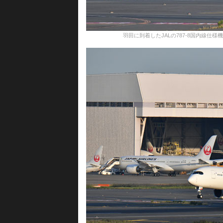
羽田に到着したJALの787-8国内線仕様機＝19年10