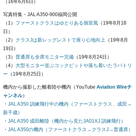
（16年6月6日）
写真特集・JAL A350-900福岡公開
（1）
ファーストクラスはゆとりある個室風
（19年8月18
日）
（2）
クラスJは新レッグレストで座り心地向上
（19年8月
19日）
（3）
普通席も全席モニター完備
（19年8月24日）
（4）
大型モニター並ぶコックピットや落ち着いたラバトリ
ー
（19年8月25日）
機内から撮影した離着陸や機内（YouTube
Aviation Wireチ
ャンネル
）
・
JAL A350 訓練飛行中の機内（ファーストクラス、成田→
新千歳）
・
JAL A350 成田離陸（機内から見たJA01XJ 訓練飛行）
・
JAL A350の機内（ファーストクラス→クラスJ→普通席）