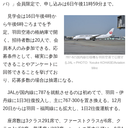
バ）」会員限定で、申し込みは6日午後11時59分まで。
見学会は16日午後4時か
ら午後6時ごろまでを予
定。羽田空港の格納庫で開
く。招待者数は20人で、会
員本人のみ参加できる。応
募条件として、確実に参加
787-8の国内線仕様機を羽田空港で公開す
るJAL＝PHOTO: Yusuke KOHASE/Aviation
できることやアンケートに
Wire
回答できることを挙げてお
り、応募多数の場合は抽選になる。
JALが国内線に787を就航させるのは初めてで、羽田－伊
丹線に1日3往復投入し、主に767-300を置き換える。12月
20日からは羽田－福岡線にも拡大し、1日2往復運航する。
座席数は3クラス291席で、ファーストクラスが6席、ク