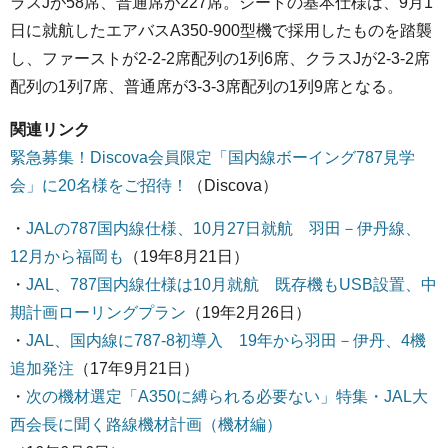
ラスJが58席、普通席が227席。シートの基本仕様は、9月1
日に就航したエアバスA350-900型機で採用したものを踏襲
し、ファーストが2-2-2席配列の1列6席、クラスJが2-3-2席
配列の1列7席、普通席が3-3-3席配列の1列9席となる。
関連リンク
緊急募集！Discova会員限定「国内線ボーイング787見学
会」に20名様をご招待！
（Discova）
・
JALの787国内線仕様、10月27日就航 羽田－伊丹線、
12月から福岡も
（19年8月21日）
・
JAL、787国内線仕様は10月就航 既存機もUSB設置、中
期計画ローリングプラン
（19年2月26日）
・
JAL、国内線に787-8初導入 19年から羽田－伊丹、4機
追加発注
（17年9月21日）
・
次の機材選定「A350に縛られる必要ない」特集・JAL大
西会長に聞く路線機材計画（機材編）