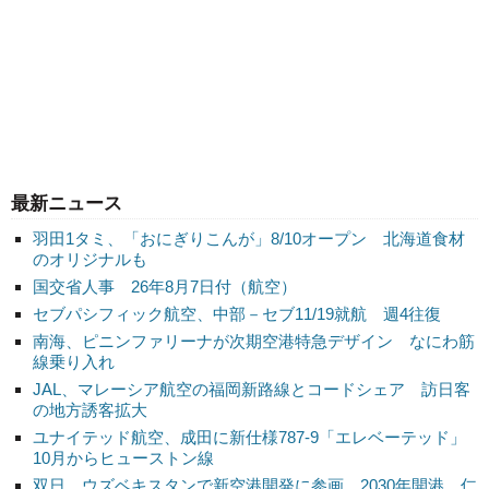
最新ニュース
羽田1タミ、「おにぎりこんが」8/10オープン 北海道食材
のオリジナルも
国交省人事 26年8月7日付（航空）
セブパシフィック航空、中部－セブ11/19就航 週4往復
南海、ピニンファリーナが次期空港特急デザイン なにわ筋
線乗り入れ
JAL、マレーシア航空の福岡新路線とコードシェア 訪日客
の地方誘客拡大
ユナイテッド航空、成田に新仕様787-9「エレベーテッド」
10月からヒューストン線
双日、ウズベキスタンで新空港開発に参画 2030年開港、仁