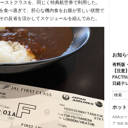
ァーストクラスを、同じく特典航空券で利用した。
を食べ過ぎて、肝心な機内食をお腹が苦しい状態で
その反省を活かしてスケジュールを組んでみた。
お知ら
有料版
【注意
FACT
日経テ
ホット
ANAホ
ア
実績
国