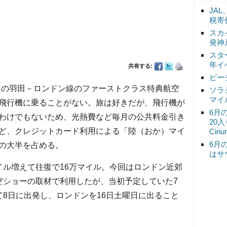
JA
税寄
スカ
発神
スタ
年イ
共有する:
ピー
01）の羽田－ロンドン線のファーストクラス特典航空
ソラ
マイ
飛行機に乗ることがない。旅は好きだが、飛行機が
6月
わけでもないため、光熱費など毎月の公共料金引き
20
ど、クレジットカード利用による「陸（おか）マイ
Ciri
6月
の大半を占める。
はサ
ル増えて往復で16万マイル。今回はロンドン近郊
空ショーの取材で利用したが、当初予定していた7
て8日に出発し、ロンドンを16日土曜日に出ること