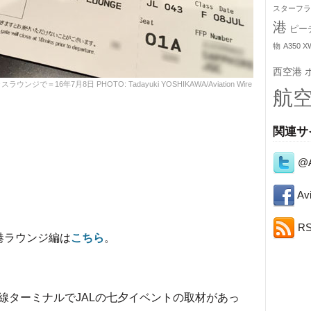
スターフラ
港
ピー
物
A350 X
西空港
6年7月8日 PHOTO: Tadayuki YOSHIKAWA/Aviation Wire
航
関連サ
@A
Avi
。
。
R
港ラウンジ編は
こちら
。
ターミナルでJALの七夕イベントの取材があっ