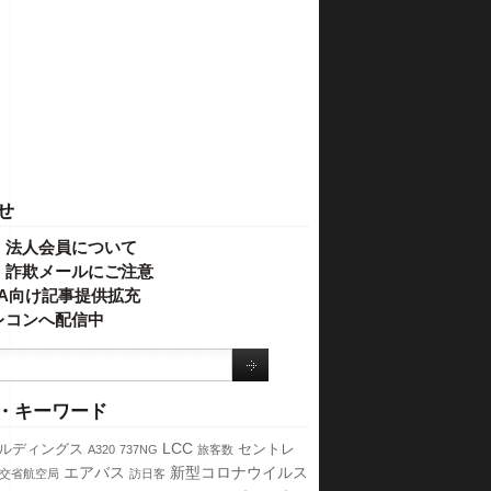
せ
・法人会員について
】詐欺メールにご注意
IVA向け記事提供拡充
レコンへ配信中
・キーワード
LCC
ールディングス
セントレ
A320
737NG
旅客数
エアバス
新型コロナウイルス
交省航空局
訪日客