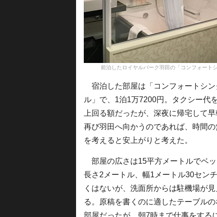
前泊したロイヤルパーク羽田の「コンフォートシングル」＝16年
宿泊した部屋は「コンフォートシン
ル」で、1泊1万7200円。タクシー代
上回る額だったが、深夜に帰宅して早
再び羽田へ向かうのであれば、時間の
を考えると安上がりと考えた。
部屋の広さは15平方メートルでベッ
長さ2メートル、幅1メートル30セン
くはないが、洗面所からは駐機場が見
る。原稿を書くのに適したテーブルの
部屋だったが、朝7時まで仕事をする