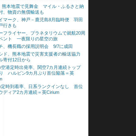
L、熊本地震で見舞金 マイル・ふるさと納
付、物資の無償輸送も
イマーク、神戸－鹿児島8月臨時便 羽田
戸行きも
ーフライヤー、プラネタリウムで就航20周
ベント 一夜限りの星空の旅
チ、機長職の採用説明会 9/7に成田
シド、熊本地震で災害支援者の輸送協力
ル寄付12日から
の空港定時出発率、関空7カ月連続トップ
入り ハルビン9カ月ぶり首位陥落＝英
um
の定時到着率、日系ランクインなし 首位
ウディア2カ月連続＝英Cirium