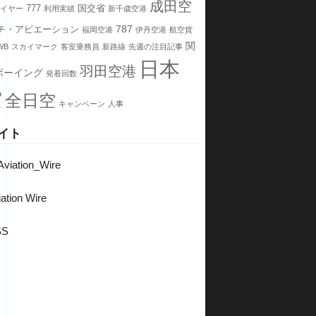
成田空
777
国交省
イヤー
利用実績
新千歳空港
787
チ・アビエーション
福岡空港
伊丹空港
航空貨
関
WB
スカイマーク
客室乗務員
新路線
先週の注目記事
日本
羽田空港
ボーイング
発着回数
空
全日空
キャンペーン
人事
イト
viation_Wire
ation Wire
SS