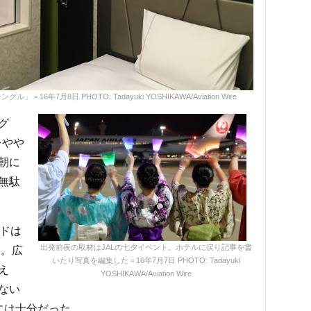
7月8日 PHOTO: Tadayuki YOSHIKAWA/Aviation Wire
グ
をやや
朝に
無駄
ドは
出発前夜の取材はJALの七夕イベント。ホテルに戻り記事を書
チ。広
いたり写真を編集した＝16年7月7日 PHOTO: Tadayuki
え
YOSHIKAWA/Aviation Wire
ない
には十分だった。