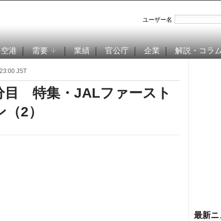
ユーザー名
空港
需要
業績
官公庁
企業
解説・コラ
3:00 JST
目 特集・JALファースト
ン（2）
最新ニ