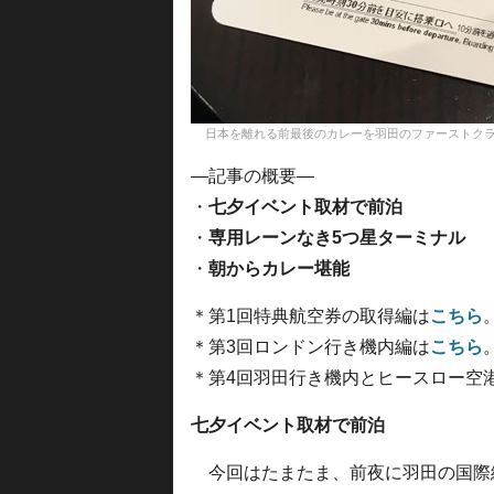
日本を離れる前最後のカレーを羽田のファーストクラスラウンジで＝1
—記事の概要—
・
七夕イベント取材で前泊
・
専用レーンなき5つ星ターミナル
・
朝からカレー堪能
＊第1回特典航空券の取得編は
こちら
＊第3回ロンドン行き機内編は
こちら
＊第4回羽田行き機内とヒースロー空
七夕イベント取材で前泊
今回はたまたま、前夜に羽田の国際線