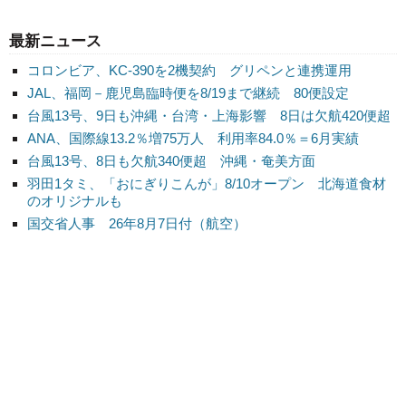
最新ニュース
コロンビア、KC-390を2機契約 グリペンと連携運用
JAL、福岡－鹿児島臨時便を8/19まで継続 80便設定
台風13号、9日も沖縄・台湾・上海影響 8日は欠航420便超
ANA、国際線13.2％増75万人 利用率84.0％＝6月実績
台風13号、8日も欠航340便超 沖縄・奄美方面
羽田1タミ、「おにぎりこんが」8/10オープン 北海道食材
のオリジナルも
国交省人事 26年8月7日付（航空）