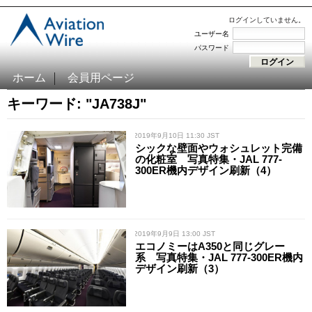
ログインしていません。
ユーザー名
パスワード
ホーム
会員用ページ
キーワード: "JA738J"
/ 2019年9月10日 11:30 JST
シックな壁面やウォシュレット完備
の化粧室 写真特集・JAL 777-
300ER機内デザイン刷新（4）
/ 2019年9月9日 13:00 JST
エコノミーはA350と同じグレー
系 写真特集・JAL 777-300ER機内
デザイン刷新（3）