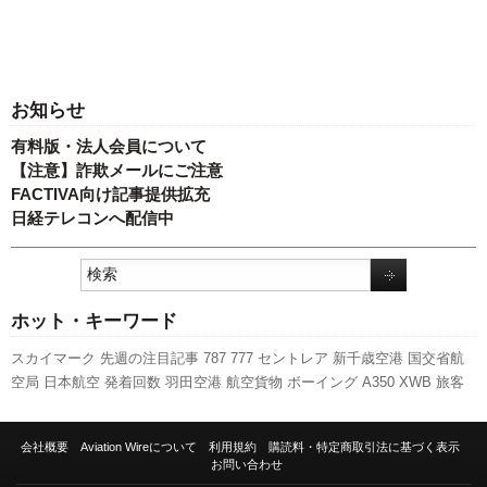
お知らせ
有料版・法人会員について
【注意】詐欺メールにご注意
FACTIVA向け記事提供拡充
日経テレコンへ配信中
ホット・キーワード
スカイマーク
先週の注目記事
787
777
セントレア
新千歳空港
国交省航
空局
日本航空
発着回数
羽田空港
航空貨物
ボーイング
A350 XWB
旅客
数
A320
エアバス
新型コロナウイルス
成田空港
客室乗務員
ピーチ・ア
ビエーション
スターフライヤー
人事
関西空港
利用実績
伊丹空港
737NG
会社概要
Aviation Wireについて
利用規約
購読料・特定商取引法に基づく表示
国交省
キャンペーン
訪日客
LCC
ANAホールディングス
福岡空港
全日空
お問い合わせ
実績
新路線