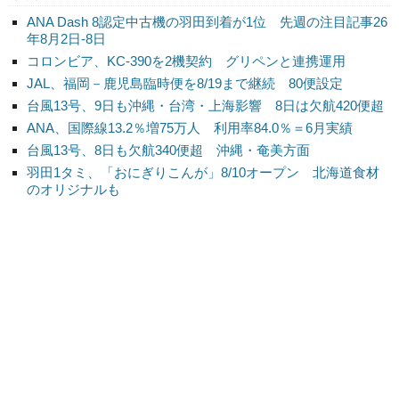
ANA Dash 8認定中古機の羽田到着が1位 先週の注目記事26
年8月2日-8日
コロンビア、KC-390を2機契約 グリペンと連携運用
JAL、福岡－鹿児島臨時便を8/19まで継続 80便設定
台風13号、9日も沖縄・台湾・上海影響 8日は欠航420便超
ANA、国際線13.2％増75万人 利用率84.0％＝6月実績
台風13号、8日も欠航340便超 沖縄・奄美方面
羽田1タミ、「おにぎりこんが」8/10オープン 北海道食材
のオリジナルも