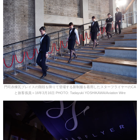
門司赤煉瓦プレイスの階段を降りて登場する新制服を着用したスターフライヤーのCA
と旅客係員＝16年3月16日 PHOTO: Tadayuki YOSHIKAWA/Aviation Wire