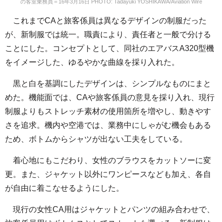
の客室乗務員＝16年3月16日 PHOTO: Tadayuki YOSHIKAWA/Aviation Wire
これまでCAと旅客係員は異なるデザインの制服だった
が、新制服では統一。職責により、責任者と一般で分ける
ことにした。コンセプトとして、同社のエアバスA320型機
をイメージした、ゆるやかな曲線を採り入れた。
黒と白を基調にしたデザインは、シンプルなものにまと
めた。機能面では、CAや旅客係員の意見を採り入れ、現行
制服よりもストレッチ素材の使用箇所を増やし、動きやす
さを追求。機内や空港では、業務中にしゃがむ機会もある
ため、ボトムからシャツが出ない工夫をしている。
着心地にもこだわり、女性のブラウスをカットソーに変
更。また、ジャケット以外にワンピースなども加え、各自
が自由に着こなせるようにした。
現行の女性CA用はジャケットとパンツの組み合わせで、