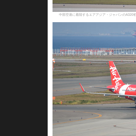
中部空港に着陸するエアアジア・ジャパンのA320初号機＝10月16