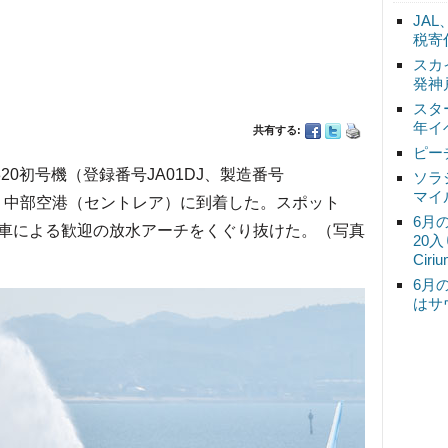
JA
税寄
スカ
発神
スタ
年イ
共有する:
ピー
0初号機（登録番号JA01DJ、製造番号
ソラ
マイ
48分、中部空港（セントレア）に到着した。スポット
6月
車による歓迎の放水アーチをくぐり抜けた。（写真
20
Ciri
6月
はサ