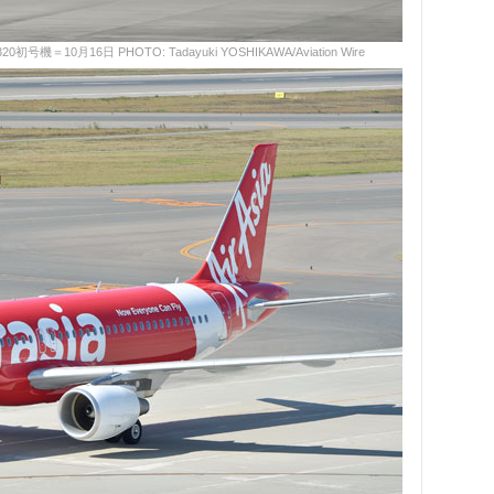
月16日 PHOTO: Tadayuki YOSHIKAWA/Aviation Wire