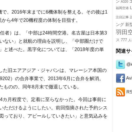
ン
A320
福岡空港
機で、2016年末までに6機体制を整える。その後は1
注目記事
から4年で20機程度の体制を目指す。
ング
新
羽田
任者）は、「中部は24時間空港。名古屋は日本第3
ス
777
人
ていない」と就航の理由を説明し、「中部圏だけで
」と述べた。黒字化については、「2018年度の単
関連サ
@A
航した旧エアアジア・ジャパンは、マレーシア本国の
Avi
202）の合弁事業で、2013年6月に合弁を解消。
航したものの、同年8月末で撤退している。
R
4カ月程度で、定着に至らなかった。今回は事前に
いただけるようにしたい。前回指摘された予約シス
図っており、アピールしていきたい」と意気込みを