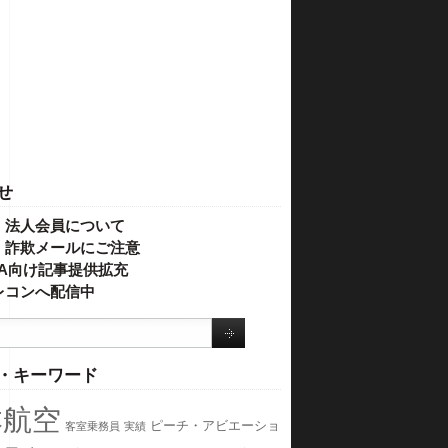
せ
・法人会員について
】詐欺メールにご注意
IVA向け記事提供拡充
レコンへ配信中
・キーワード
本航空
ピーチ・アビエーショ
客室乗務員
実績