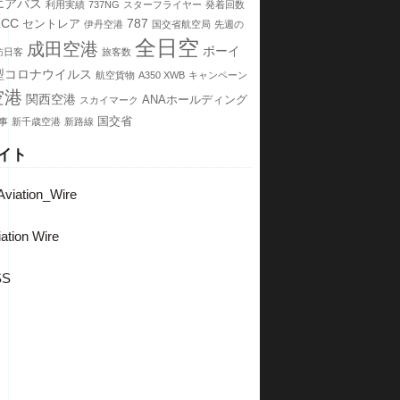
エアバス
利用実績
737NG
スターフライヤー
発着回数
LCC
787
セントレア
伊丹空港
国交省航空局
先週の
全日空
成田空港
ボーイ
訪日客
旅客数
型コロナウイルス
航空貨物
A350 XWB
キャンペーン
空港
関西空港
ANAホールディング
スカイマーク
国交省
事
新千歳空港
新路線
イト
viation_Wire
ation Wire
SS