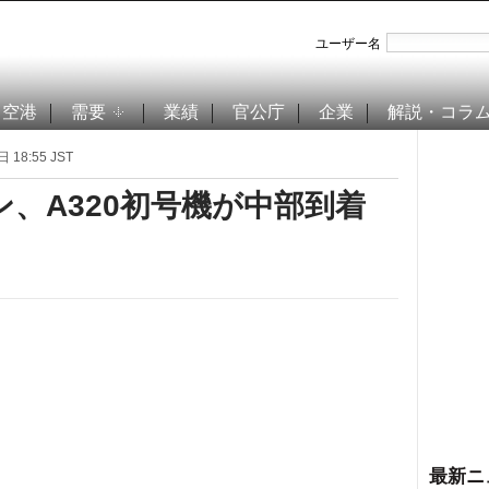
ユーザー名
空港
需要
業績
官公庁
企業
解説・コラ
 18:55 JST
ン、A320初号機が中部到着
最新ニ