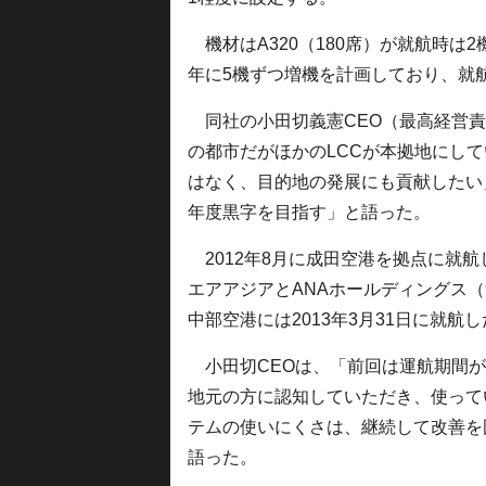
機材はA320（180席）が就航時は2
年に5機ずつ増機を計画しており、就航
同社の小田切義憲CEO（最高経営責
の都市だがほかのLCCが本拠地にし
はなく、目的地の発展にも貢献したい
年度黒字を目指す」と語った。
2012年8月に成田空港を拠点に就
エアアジアとANAホールディングス（9
中部空港には2013年3月31日に就
小田切CEOは、「前回は運航期間が
地元の方に認知していただき、使って
テムの使いにくさは、継続して改善を
語った。