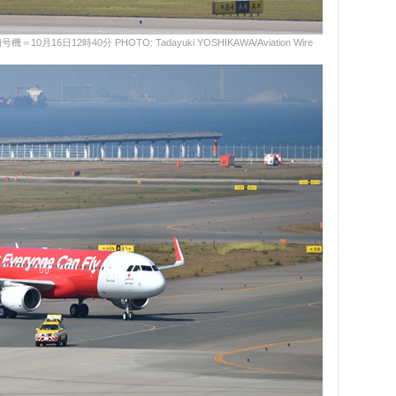
日12時40分 PHOTO: Tadayuki YOSHIKAWA/Aviation Wire