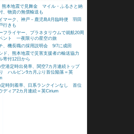
L、熊本地震で見舞金 マイル・ふるさと納
付、物資の無償輸送も
イマーク、神戸－鹿児島8月臨時便 羽田
戸行きも
ーフライヤー、プラネタリウムで就航20周
ベント 一夜限りの星空の旅
チ、機長職の採用説明会 9/7に成田
シド、熊本地震で災害支援者の輸送協力
ル寄付12日から
の空港定時出発率、関空7カ月連続トップ
入り ハルビン9カ月ぶり首位陥落＝英
um
の定時到着率、日系ランクインなし 首位
ウディア2カ月連続＝英Cirium