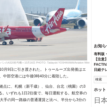
お知ら
有料版
【注意
機＝10月16日 PHOTO: Tadayuki YOSHIKAWA/Aviation Wire
FACT
0月9日に引き渡された。トゥールーズ出発後はエ
日経テ
、中部空港には午後0時40分に着陸した。
拠点に、札幌（新千歳）、仙台、台北（桃園）の3
ホット
する。いずれも1日2往復で、毎日運航する。航空券の
日
は大手の同一路線の普通運賃と比べ、半分から3分の