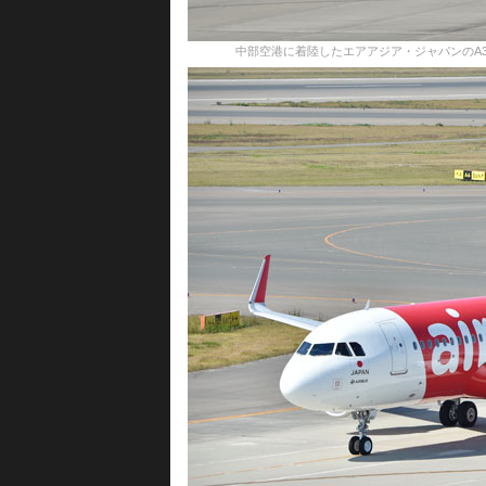
中部空港に着陸したエアアジア・ジャパンのA320初号機＝10