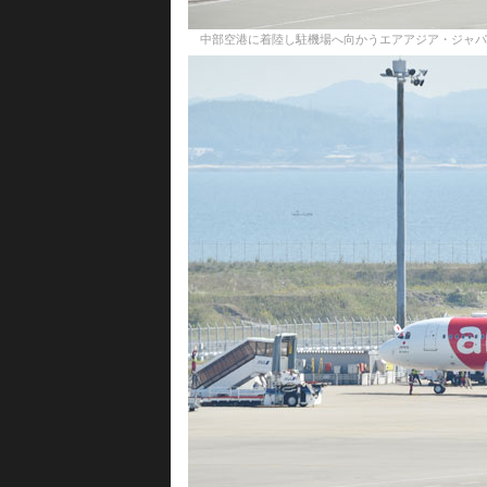
中部空港に着陸し駐機場へ向かうエアアジア・ジャパンのA320初号機