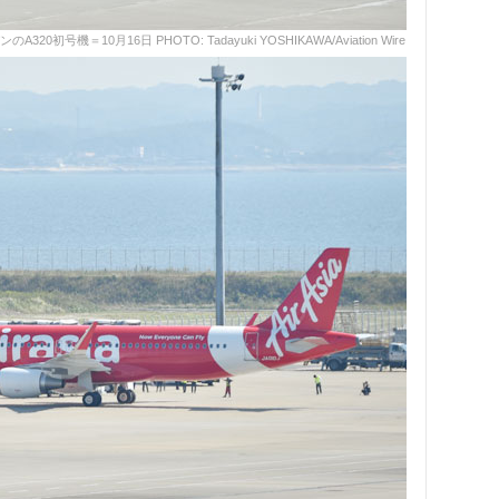
＝10月16日 PHOTO: Tadayuki YOSHIKAWA/Aviation Wire