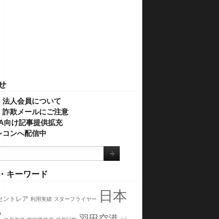
せ
・法人会員について
】詐欺メールにご注意
IVA向け記事提供拡充
レコンへ配信中
・キーワード
日本
セントレア
利用実績
スターフライヤー
空
羽田空港