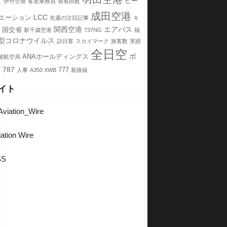
ピー
伊丹空港
客室乗務員
発着回数
成田空港
LCC
エーション
先週の注目記事
キ
関西空港
エアバス
国交省
新千歳空港
737NG
福
型コロナウイルス
訪日客
スカイマーク
旅客数
実績
全日空
ボ
ANAホールディングス
省航空局
グ
787
777
人事
A350 XWB
新路線
イト
viation_Wire
ation Wire
SS