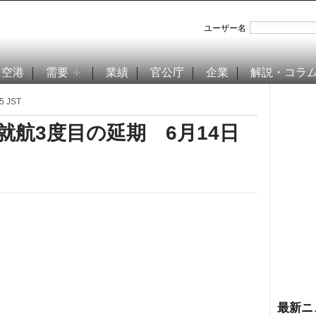
ユーザー名
空港
需要
業績
官公庁
企業
解説・コラ
5 JST
就航3度目の延期 6月14日
最新ニ