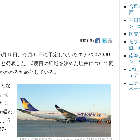
台風
面
羽田
ン 
国交
共有する:
セブ
航 
5月16日、今月31日に予定していたエアバスA330-
南海
ン 
すると発表した。3度目の延期を決めた理由について同
JA
がかかるためとしている。
ェア
ユナ
目とな
ベー
。そ
たこ
が遅れ
り、6
7-
3度目の就航延期が決まったスカイマークのA330＝13年12月