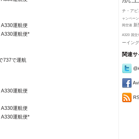
）
チ・アビ
）
ャンペーン
新
）A330運航便
岡空港
）A330運航便*
A320
国交
）
ーイン
）
関連サ
まで737で運航
@A
）
Avi
）A330運航便
R
）
）A330運航便
）A330運航便*
）
）