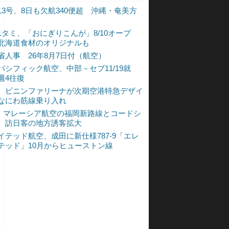
13号、8日も欠航340便超 沖縄・奄美方
1タミ、「おにぎりこんが」8/10オープ
北海道食材のオリジナルも
省人事 26年8月7日付（航空）
パシフィック航空、中部－セブ11/19就
週4往復
、ピニンファリーナが次期空港特急デザイ
なにわ筋線乗り入れ
L、マレーシア航空の福岡新路線とコードシ
 訪日客の地方誘客拡大
イテッド航空、成田に新仕様787-9「エレ
テッド」10月からヒューストン線