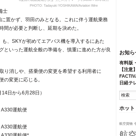
PHOTO: Tadayuki YOSHIKAWA/Aviation Wire
備士
福岡に置かず、羽田のみとなる。これに伴う運航乗務
時間が必要と判断し、延期を決めた。
）も、SKYが初めてエアバス機を導入するにあた
グといった運航全般の準備を、慎重に進めた方が良
お知ら
有料版
【注意
取り消しや、搭乗便の変更を希望する利用者に
FACT
便の変更に応じる。
日経テ
月14日から6月28日）
ホット
）A330運航便
）
航空貨物
）A330運航便
航
）A330運航便*