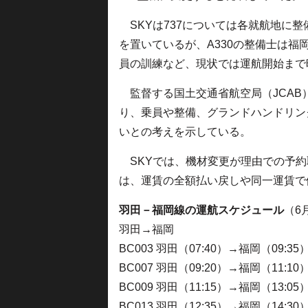
SKYは737については各就航地に整
を置いているが、A330の整備士は
員の訓練など、現状では運航開始まで
監督する国土交通省航空局（JCAB
り、乗員や整備、グランドハンドリン
いとの考えを示している。
SKYでは、機材変更が理由での予約
は、運賃の全額払い戻しや同一運賃で
羽田－福岡線の運航スケジュール
（6
羽田→福岡
BC003 羽田（07:40）→福岡（09:35
BC007 羽田（09:20）→福岡（11:10
BC009 羽田（11:15）→福岡（13:05
BC013 羽田（12:35）→福岡（14:30