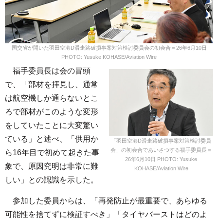
国交省が開いた羽田空港D滑走路破損事案対策検討委員会の初会合＝26年6月10日
PHOTO: Yusuke KOHASE/Aviation Wire
福手委員長は会の冒頭
で、「部材を拝見し、通常
は航空機しか通らないとこ
ろで部材がこのような変形
をしていたことに大変驚い
ている」と述べ、「供用か
「羽田空港D滑走路破損事案対策検討委員
会」の初会合であいさつする福手委員長＝
ら16年目で初めて起きた事
26年6月10日 PHOTO: Yusuke
象で、原因究明は非常に難
KOHASE/Aviation Wire
しい」との認識を示した。
参加した委員からは、「再発防止が最重要で、あらゆる
可能性を捨てずに検証すべき」「タイヤバーストはどのよ