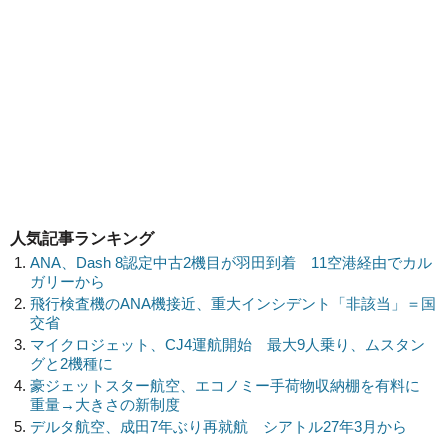
人気記事ランキング
ANA、Dash 8認定中古2機目が羽田到着 11空港経由でカル
ガリーから
飛行検査機のANA機接近、重大インシデント「非該当」＝国
交省
マイクロジェット、CJ4運航開始 最大9人乗り、ムスタン
グと2機種に
豪ジェットスター航空、エコノミー手荷物収納棚を有料に
重量→大きさの新制度
デルタ航空、成田7年ぶり再就航 シアトル27年3月から