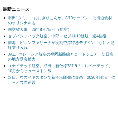
最新ニュース
羽田1タミ、「おにぎりこんが」8/10オープン 北海道食材
のオリジナルも
国交省人事 26年8月7日付（航空）
セブパシフィック航空、中部－セブ11/19就航 週4往復
南海、ピニンファリーナが次期空港特急デザイン なにわ筋
線乗り入れ
JAL、マレーシア航空の福岡新路線とコードシェア 訪日客
の地方誘客拡大
ユナイテッド航空、成田に新仕様787-9「エレベーテッド」
10月からヒューストン線
双日、ウズベキスタンで新空港開発に参画 2030年開港、仁
川らと共同運営