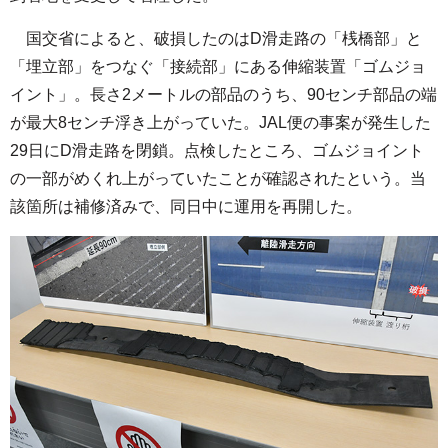
国交省によると、破損したのはD滑走路の「桟橋部」と
「埋立部」をつなぐ「接続部」にある伸縮装置「ゴムジョ
イント」。長さ2メートルの部品のうち、90センチ部品の端
が最大8センチ浮き上がっていた。JAL便の事案が発生した
29日にD滑走路を閉鎖。点検したところ、ゴムジョイント
の一部がめくれ上がっていたことが確認されたという。当
該箇所は補修済みで、同日中に運用を再開した。