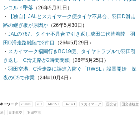
ンコルド墜落
（26年5月31日）
・
【独自】JALとスカイマーク便タイヤ不具合、羽田D滑走
路の継ぎ板が原因か
（26年5月30日）
・
JALの767、タイヤ不具合で引き返し成田に代替着陸 羽
田D滑走路離陸で2件目
（26年5月29日）
・
スカイマーク福岡行きBC19便、タイヤトラブルで羽田引
き返し C滑走路が2時間閉鎖
（26年5月25日）
・
羽田空港、C滑走路に誤進入防ぐ「RWSL」設置開始 深
夜のC5で作業
（24年10月4日）
キーワード:
737NG
767
JA615J
JA737T
スカイマーク
国交省
国交省航空
局
日本航空
羽田空港