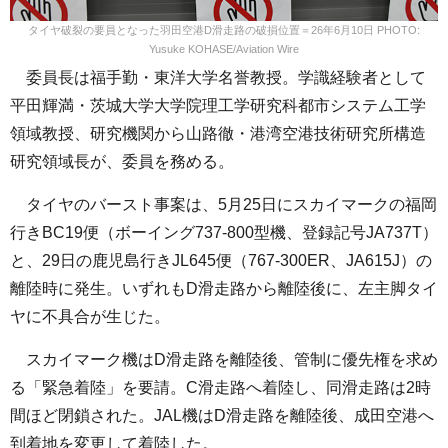
タイヤ破裂の要員となった羽田空港D滑走路の破損位置＝26年6月10日 PHOTO:
Yusuke KOHASE/Aviation Wire
委員長は福手勤・東洋大学名誉教授。学識経験者として
平田輝満・茨城大学大学院理工学研究科都市システム工学
領域教授、研究機関から山路徹・港湾空港技術研究所構造
研究領域長が、委員を務める。
タイヤのバースト事案は、5月25日にスカイマークの福岡
行きBC19便（ボーイング737-800型機、登録記号JA737T）
と、29日の鹿児島行きJL645便（767-300ER、JA615J）の
離陸時に発生。いずれもD滑走路から離陸後に、左主脚タイ
ヤに不具合が生じた。
スカイマーク機はD滑走路を離陸後、管制に優先権を求め
る「緊急着陸」を要請。C滑走路へ着陸し、同滑走路は2時
間ほど閉鎖された。JAL機はD滑走路を離陸後、成田空港へ
到着地を変更して着陸した。