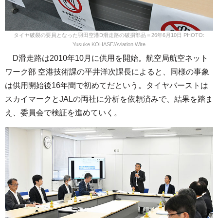
タイヤ破裂の要員となった羽田空港D滑走路の破損部品＝26年6月10日 PHOTO:
Yusuke KOHASE/Aviation Wire
D滑走路は2010年10月に供用を開始。航空局航空ネット
ワーク部 空港技術課の平井洋次課長によると、同様の事象
は供用開始後16年間で初めてだという。タイヤバーストは
スカイマークとJALの両社に分析を依頼済みで、結果を踏ま
え、委員会で検証を進めていく。