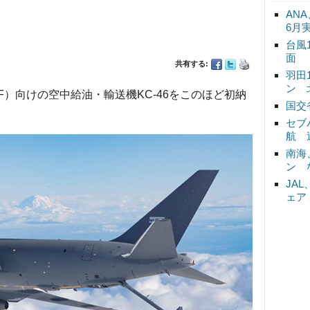
ANA
6月
台風
面
共有する:
羽田
ン 
）向けの空中給油・輸送機KC-46をこのほど初納
国交
セブ
航 
南海
ン 
JA
ェア