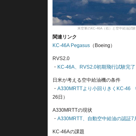
米空軍のKC-46A（右）と空中給油試
関連リンク
KC-46A Pegasus
（Boeing）
RVS2.0
・
KC-46A、RVS2.0初期飛行試験
日米が考える空中給油機の条件
・
A330MRTTより小回りきくKC-
26日）
A330MRTTの現状
・
A330MRTT、自動空中給油の認証7月
KC-46Aの課題