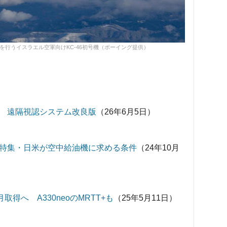
験を行うイスラエル空軍向けKC-46初号機（ボーイング提供）
完了 遠隔視認システム改良版
（26年6月5日）
46 特集・日米が空中給油機に求める条件
（24年10月
取得へ A330neoのMRTT+も
（25年5月11日）