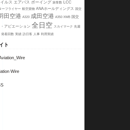
ウイルス
エアバス
ボーイング
LCC
旅客数
ANAホールディングス
ターフライヤー
航空貨物
国交
羽田空港
成田空港
国交
A320
A350 XWB
全日空
チ・アビエーション
スカイマーク
先週
発着回数
実績
訪日客
人事
利用実績
イト
viation_Wire
ation Wire
SS