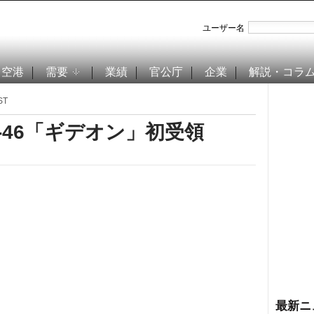
ユーザー名
空港
需要
業績
官公庁
企業
解説・コラ
ST
-46「ギデオン」初受領
最新ニ