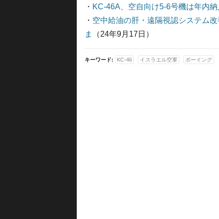
・
KC-46A、空自向け5-6号機は年内納
・
空中給油の肝・遠隔視認システム改善は
ま
（24年9月17日）
キーワード:
KC-46
イスラエル空軍
ボーイング