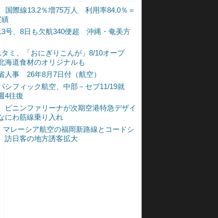
、国際線13.2％増75万人 利用率84.0％＝
実績
13号、8日も欠航340便超 沖縄・奄美方
1タミ、「おにぎりこんが」8/10オープ
北海道食材のオリジナルも
省人事 26年8月7日付（航空）
パシフィック航空、中部－セブ11/19就
週4往復
、ピニンファリーナが次期空港特急デザイ
なにわ筋線乗り入れ
L、マレーシア航空の福岡新路線とコードシ
 訪日客の地方誘客拡大