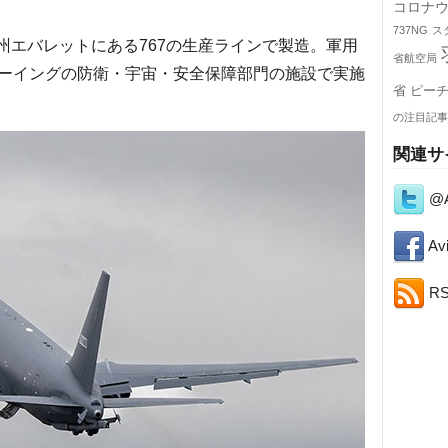
コロナ
737NG
ス
州エバレットにある767の生産ラインで製造。軍用
省航空局
ーイングの防衛・宇宙・安全保障部門の施設で実施
省
ピー
の注目記事
関連サ
@A
Avi
R