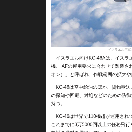
イスラエル空軍向
イスラエル向けKC-46Aは、イスラ
機。IAFの運用要求に合わせて製造さ
オン）」と呼ばれ、作戦範囲の拡大や
KC-46は空中給油のほか、貨物輸
の探知や回避、対処などのための防御
持つ。
KC-46は世界で110機超が運用さ
これまでに3万5000回以上の任務飛