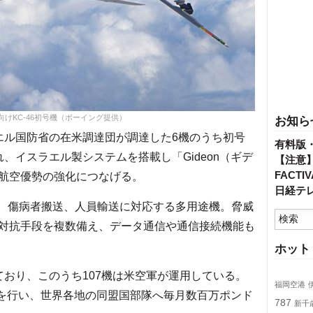
けKC-46初号機（ボーイング提供）
お知ら
エル国防省の在米調達団が調達した6機のうち初号
有料版
れ、イスラエル製システムを搭載し「Gideon（ギデ
【注意
FACT
航空優勢の強化につなげる。
日経テ
送、傷病者搬送、人員輸送に対応する多用途機。脅威
対抗手段を複数備え、データ通信や通信接続機能も
ホット
れており、このうち107機は米空軍が運用している。
福岡空港
行を行い、世界各地の同盟国部隊へ毎月数百万ポンド
787
新千