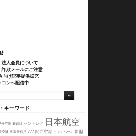
せ
・法人会員について
】詐欺メールにご注意
IVA向け記事提供拡充
レコンへ配信中
・キーワード
日本航空
セントレア
伊丹空港
新路線
関西空港
新型
777
歳空港
客室乗務員
キャンペーン