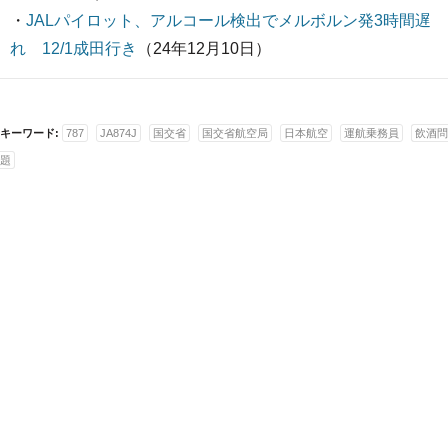
・
JALパイロット、アルコール検出でメルボルン発3時間遅
れ 12/1成田行き
（24年12月10日）
キーワード:
787
JA874J
国交省
国交省航空局
日本航空
運航乗務員
飲酒問
題