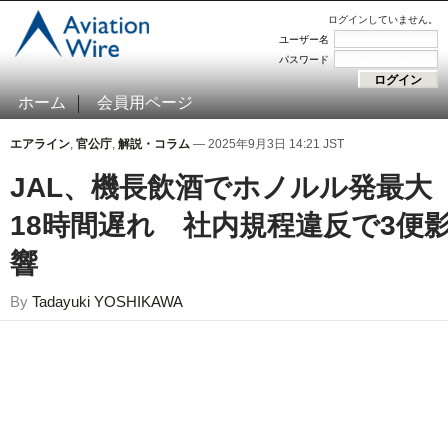
ログインしていません。
ユーザー名
パスワード
ホーム
会員用ページ
エアライン
,
官公庁
,
解説・コラム
— 2025年9月3日 14:21 JST
JAL、機長飲酒でホノルル発最大
18時間遅れ 社内規程違反で3便
響
By
Tadayuki YOSHIKAWA