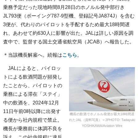
乗務予定だった現地時間8月28日のホノルル発中部行き
JL793便（ボーイング787-9型機、登録記号JA874J）を含む
3便が、代わりのパイロットを手配するため最大18時間遅
れ、あわせて約630人に影響が出た。JALは詳しい原因を調
査中で、監督する国土交通省航空局（JCAB）へ報告した。
＊当該機長解雇へ。続報は
こちら
。
JALによると、パイロッ
トによる飲酒問題が頻発し
たことから、パイロットの
乗務による滞在「ステイ」
中の飲酒を、2024年12月
11日午前0時以降に出発す
機長の飲酒でホノルル発便が最大18時間遅
る便から社内規程で禁止。
れたJAL（資料写真）＝2PHOTO: Tadayuki
YOSHIKAWA/Aviation Wire
機長が乗務前に体調不良を
訴え、この社内規程に違反