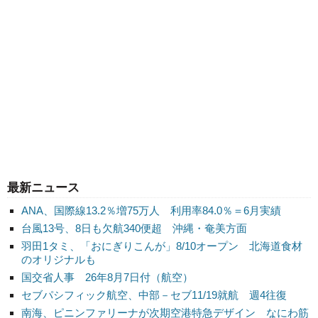
最新ニュース
ANA、国際線13.2％増75万人 利用率84.0％＝6月実績
台風13号、8日も欠航340便超 沖縄・奄美方面
羽田1タミ、「おにぎりこんが」8/10オープン 北海道食材
のオリジナルも
国交省人事 26年8月7日付（航空）
セブパシフィック航空、中部－セブ11/19就航 週4往復
南海、ピニンファリーナが次期空港特急デザイン なにわ筋