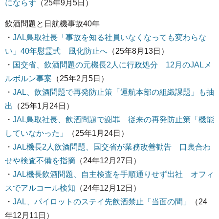
にならず
（25年9月5日）
飲酒問題と日航機事故40年
・
JAL鳥取社長「事故を知る社員いなくなっても変わらな
い」40年慰霊式 風化防止へ
（25年8月13日）
・
国交省、飲酒問題の元機長2人に行政処分 12月のJALメ
ルボルン事案
（25年2月5日）
・
JAL、飲酒問題で再発防止策「運航本部の組織課題」も抽
出
（25年1月24日）
・
JAL鳥取社長、飲酒問題で謝罪 従来の再発防止策「機能
していなかった」
（25年1月24日）
・
JAL機長2人飲酒問題、国交省が業務改善勧告 口裏合わ
せや検査不備を指摘
（24年12月27日）
・
JAL機長飲酒問題、自主検査を手順通りせず出社 オフィ
スでアルコール検知
（24年12月12日）
・
JAL、パイロットのステイ先飲酒禁止「当面の間」
（24
年12月11日）