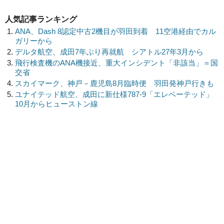
人気記事ランキング
ANA、Dash 8認定中古2機目が羽田到着 11空港経由でカル
ガリーから
デルタ航空、成田7年ぶり再就航 シアトル27年3月から
飛行検査機のANA機接近、重大インシデント「非該当」＝国
交省
スカイマーク、神戸－鹿児島8月臨時便 羽田発神戸行きも
ユナイテッド航空、成田に新仕様787-9「エレベーテッド」
10月からヒューストン線