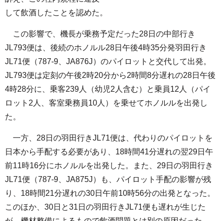
して飲酒したことを認めた。
この影響で、機長が乗務予定だった28日の中部行き
JL793便は、後続のホノルル28日午後4時35分発羽田行き
JL71便（787-9、JA876J）のパイロットと交代して出発。
JL793便は定刻の午後2時20分から2時間8分遅れの28日午後
4時28分に、乗客239人（幼児2人含む）と乗員12人（パイ
ロット2人、客室乗務員10人）を乗せてホノルルを出発し
た。
一方、28日の羽田行きJL71便は、代わりのパイロットを
日本から手配する必要があり、18時間41分遅れの翌29日午
前11時16分にホノルルを出発した。また、29日の羽田行き
JL71便（787-9、JA875J）も、パイロット手配の影響が残
り、18時間21分遅れの30日午前10時56分の出発となった。
このほか、30日と31日の羽田行きJL71便も遅れが生じた
が、機材整備によるもので飲酒問題とは別の原因だった。