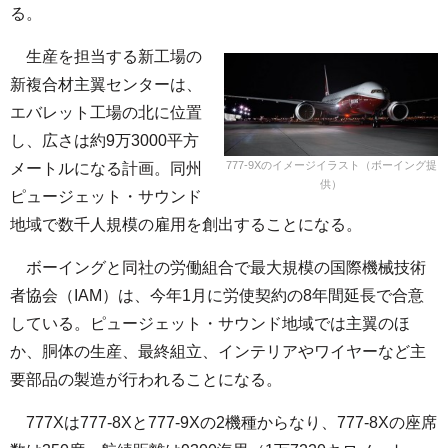
る。
生産を担当する新工場の
新複合材主翼センターは、
エバレット工場の北に位置
し、広さは約9万3000平方
777-9Xのイメージイラスト（ボーイング提
メートルになる計画。同州
供）
ピュージェット・サウンド
地域で数千人規模の雇用を創出することになる。
ボーイングと同社の労働組合で最大規模の国際機械技術
者協会（IAM）は、今年1月に労使契約の8年間延長で合意
している。ピュージェット・サウンド地域では主翼のほ
か、胴体の生産、最終組立、インテリアやワイヤーなど主
要部品の製造が行われることになる。
777Xは777-8Xと777-9Xの2機種からなり、777-8Xの座席