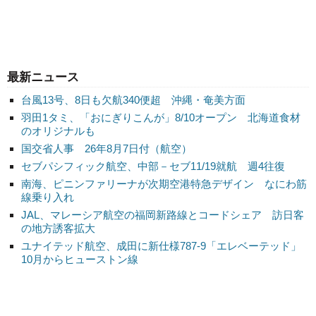
最新ニュース
台風13号、8日も欠航340便超 沖縄・奄美方面
羽田1タミ、「おにぎりこんが」8/10オープン 北海道食材
のオリジナルも
国交省人事 26年8月7日付（航空）
セブパシフィック航空、中部－セブ11/19就航 週4往復
南海、ピニンファリーナが次期空港特急デザイン なにわ筋
線乗り入れ
JAL、マレーシア航空の福岡新路線とコードシェア 訪日客
の地方誘客拡大
ユナイテッド航空、成田に新仕様787-9「エレベーテッド」
10月からヒューストン線