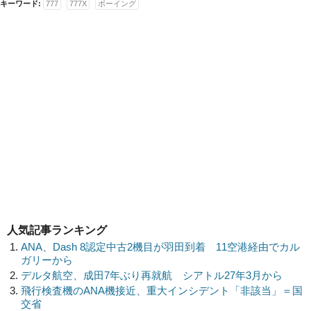
キーワード:
777
777X
ボーイング
人気記事ランキング
ANA、Dash 8認定中古2機目が羽田到着 11空港経由でカル
ガリーから
デルタ航空、成田7年ぶり再就航 シアトル27年3月から
飛行検査機のANA機接近、重大インシデント「非該当」＝国
交省