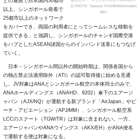
との連携で日本国内30都市
航空のゴー・チュンポンCEO＝25年4月17
日 PHOTO: Tadayuki YOSHIKAWA/Aviation
以上、シンガポール発着で
Wire
25都市以上のネットワーク
をカバーでき、両国の利用者にとってシームレスな移動を
提供できる」と強調し、シンガポールのチャンギ国際空港
をハブとしたASEAN諸国からのインバンド送客にもつなげ
ていく。
日本－シンガポール間以外の開始時期は、関係各国から
の独占禁止法適用除外（ATI）の認可取得後に始める見通
し。JV対象はANAとシンガポール航空の本体同士のみで、
ANAホールディングス（ANAHD、9202）傘下のエアージ
ャパン（AJX/NQ）が運航する新ブランド「AirJapan」やピ
ーチ・アビエーション（APJ/MM）、シンガポール航空系
LCCのスクート（TGW/TR）は対象に含まれない。一方、
エアージャパンやANAウイングス（AKX/EH）がANA便名
で運航する便は対象になる。