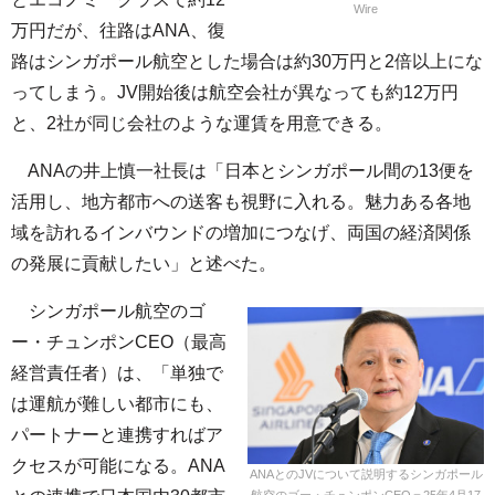
Wire
万円だが、往路はANA、復
路はシンガポール航空とした場合は約30万円と2倍以上にな
ってしまう。JV開始後は航空会社が異なっても約12万円
と、2社が同じ会社のような運賃を用意できる。
ANAの井上慎一社長は「日本とシンガポール間の13便を
活用し、地方都市への送客も視野に入れる。魅力ある各地
域を訪れるインバウンドの増加につなげ、両国の経済関係
の発展に貢献したい」と述べた。
シンガポール航空のゴ
ー・チュンポンCEO（最高
経営責任者）は、「単独で
は運航が難しい都市にも、
パートナーと連携すればア
クセスが可能になる。ANA
ANAとのJVについて説明するシンガポール