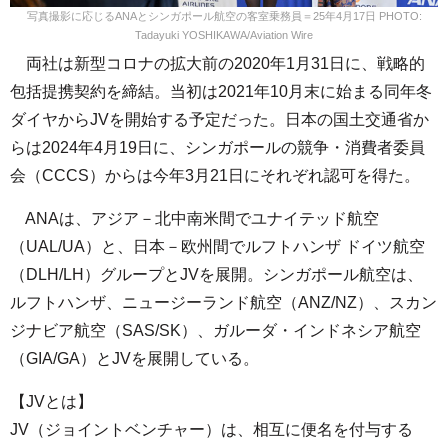
写真撮影に応じるANAとシンガポール航空の客室乗務員＝25年4月17日 PHOTO:
Tadayuki YOSHIKAWA/Aviation Wire
両社は新型コロナの拡大前の2020年1月31日に、戦略的
包括提携契約を締結。当初は2021年10月末に始まる同年冬
ダイヤからJVを開始する予定だった。日本の国土交通省か
らは2024年4月19日に、シンガポールの競争・消費者委員
会（CCCS）からは今年3月21日にそれぞれ認可を得た。
ANAは、アジア－北中南米間でユナイテッド航空
（UAL/UA）と、日本－欧州間でルフトハンザ ドイツ航空
（DLH/LH）グループとJVを展開。シンガポール航空は、
ルフトハンザ、ニュージーランド航空（ANZ/NZ）、スカン
ジナビア航空（SAS/SK）、ガルーダ・インドネシア航空
（GIA/GA）とJVを展開している。
【JVとは】
JV（ジョイントベンチャー）は、相互に便名を付与する