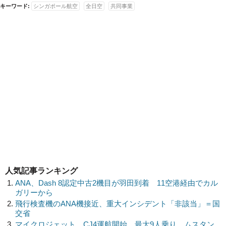
キーワード:
シンガポール航空
全日空
共同事業
人気記事ランキング
ANA、Dash 8認定中古2機目が羽田到着 11空港経由でカル
ガリーから
飛行検査機のANA機接近、重大インシデント「非該当」＝国
交省
マイクロジェット、CJ4運航開始 最大9人乗り、ムスタン