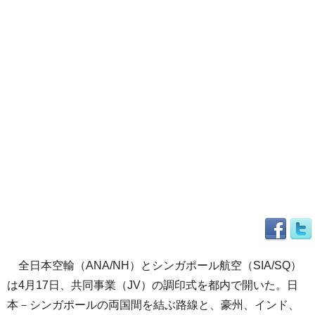
全日本空輸（ANA/NH）とシンガポール航空（SIA/SQ）
は4月17日、共同事業（JV）の調印式を都内で開いた。日
本－シンガポールの両国間を結ぶ路線と、豪州、インド、