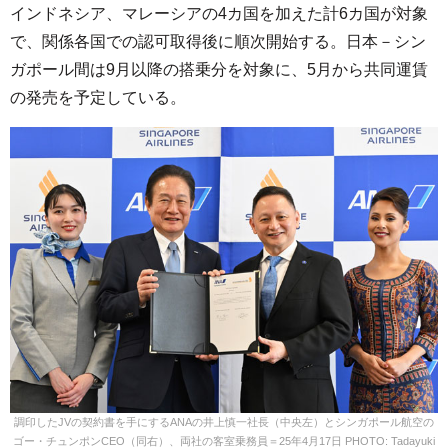
インドネシア、マレーシアの4カ国を加えた計6カ国が対象
で、関係各国での認可取得後に順次開始する。日本－シン
ガポール間は9月以降の搭乗分を対象に、5月から共同運賃
の発売を予定している。
調印したJVの契約書を手にするANAの井上慎一社長（中央左）とシンガポール航空の
ゴー・チュンポンCEO（同右）、両社の客室乗務員＝25年4月17日 PHOTO: Tadayuki