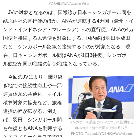
YOSHIKAWA/Aviation Wire
JVの対象となるのは、国際線が日本－シンガポール間を
結ぶ両社の直行便のほか、ANAが運航する4カ国（豪州・イ
ンド・インドネシア・マレーシア）への直行便。ANAの4カ
国便と接続する以遠便も対象にする。国内線は羽田や成田
など、シンガポール路線と接続するものが対象となる。現
在、日本－シンガポール間はANAが1日3往復、シンガポー
ル航空が同10往復の計13往復となっている。
今回のJVにより、乗り継
ぎ地での接続性向上や一部
運賃体系の共通化、マイル
積算対象の拡充など、旅程
選択の幅が広がる。例え
ば、羽田－シンガポール間
シンガポール航空とのJVについて説明する
を往復ともANAを利用する
ANAの井上慎一社長＝25年4月17日
PHOTO: Tadayuki YOSHIKAWA/Aviation
とエコノミークラスで約12