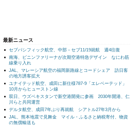
最新ニュース
セブパシフィック航空、中部－セブ11/19就航 週4往復
南海、ピニンファリーナが次期空港特急デザイン なにわ筋
線乗り入れ
JAL、マレーシア航空の福岡新路線とコードシェア 訪日客
の地方誘客拡大
ユナイテッド航空、成田に新仕様787-9「エレベーテッド」
10月からヒューストン線
双日、ウズベキスタンで新空港開発に参画 2030年開港、仁
川らと共同運営
デルタ航空、成田7年ぶり再就航 シアトル27年3月から
JAL、熊本地震で見舞金 マイル・ふるさと納税寄付、物資
の無償輸送も