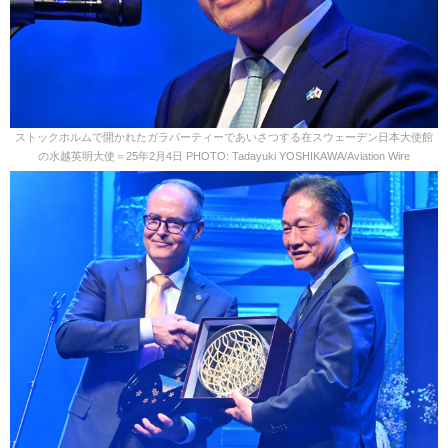
ストックホルムで開かれたガラパーティーであいさつする在スウェーデン日本大使館
の水越英明大使＝25年2月4日 PHOTO: Tadayuki YOSHIKAWA/Aviation Wire