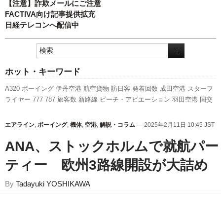
【注意】詐欺メールにご注意
FACTIVA向け記事提供拡充
日経テレコンへ配信中
ホット・キーワード
A320
ボーイング
伊丹空港
航空貨物
訪日客
発着回数
成田空港
スターフ
ライヤー
777
787
旅客数
新路線
ピーチ・アビエーション
羽田空港
国交
省航空局
セントレア
スカイマーク
福岡空港
ANAホールディングス
A350
XWB
全日空
利用実績
日本航空
新型コロナウイルス
人事
国交省
関西空
エアライン
,
ボーイング
,
機体
,
空港
,
解説・コラム
— 2025年2月11日 10:45 JST
港
LCC
客室乗務員
737NG
実績
キャンペーン
エアバス
新千歳空港
先週
の注目記事
ANA、ストックホルムで就航パー
ティー 欧州3路線開設が大詰め
By
Tadayuki YOSHIKAWA