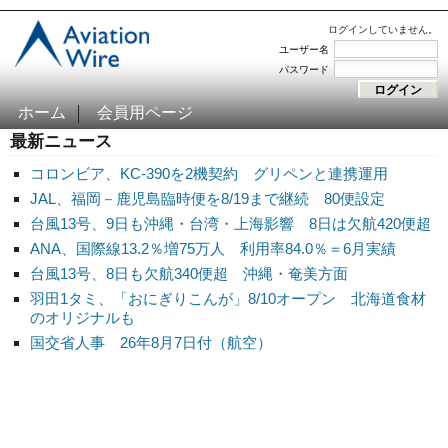
ログインしていません。
ユーザー名
パスワード
ホーム
会員用ページ
最新ニュース
コロンビア、KC-390を2機契約 グリペンと連携運用
JAL、福岡－鹿児島臨時便を8/19まで継続 80便設定
台風13号、9日も沖縄・台湾・上海影響 8日は欠航420便超
ANA、国際線13.2％増75万人 利用率84.0％＝6月実績
台風13号、8日も欠航340便超 沖縄・奄美方面
羽田1タミ、「おにぎりこんが」8/10オープン 北海道食材
のオリジナルも
国交省人事 26年8月7日付（航空）