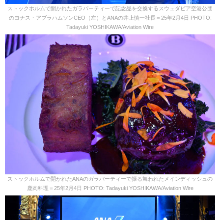
ストックホルムで開かれたガラパーティーで記念品を交換するスウェダビア空港公団
のヨナス・アブラハムソンCEO（左）とANAの井上慎一社長＝25年2月4日 PHOTO:
Tadayuki YOSHIKAWA/Aviation Wire
ストックホルムで開かれたANAのガラパーティーで振る舞われたメインディッシュの
鹿肉料理＝25年2月4日 PHOTO: Tadayuki YOSHIKAWA/Aviation Wire