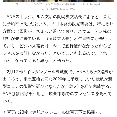
ストックホルムのアーランダ空港＝25年2月4日 PHOTO: Tadayuki
YOSHIKAWA/Aviation Wire
ANAストックホルム支店の岡崎央支店長によると、直近
に予約率は8割だという。「日本発の観光需要は、特に欧州
方面は（回復が）ちょっと遅れており、スウェーデン発の
旅行が先に来ている」（岡崎支店長）と訪日需要が先行し
ており、ビジネス需要は「今まで直行便がなかったからビ
ジネスを検討しなかった、ということもあるので、じわじ
わと上がってくると思う」と語った。
2月12日のイスタンブール線就航で、ANAの欧州3路線が
出そろう。東京五輪と同じ2020年に予定していた就航が新
型コロナの影響で延期となったが、約5年を経て完成する。
ANAは新路線を活用し、欧州市場でのプレゼンスを高めて
いく。
＊写真は23枚（運航スケジュールは写真下に掲載）。