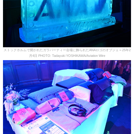
ストックホルムで開かれたガラパーティー会場に飾られたANAロゴのオブジェ＝25年2
月4日 PHOTO: Tadayuki YOSHIKAWA/Aviation Wire