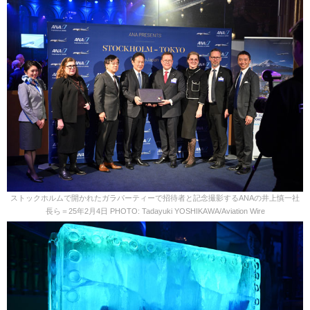
ストックホルムで開かれたガラパーティーで招待者と記念撮影するANAの井上慎一社
長ら＝25年2月4日 PHOTO: Tadayuki YOSHIKAWA/Aviation Wire