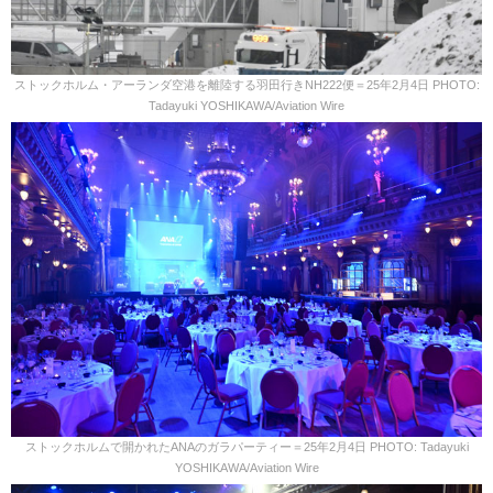
ストックホルム・アーランダ空港を離陸する羽田行きNH222便＝25年2月4日 PHOTO:
Tadayuki YOSHIKAWA/Aviation Wire
ストックホルムで開かれたANAのガラパーティー＝25年2月4日 PHOTO: Tadayuki
YOSHIKAWA/Aviation Wire