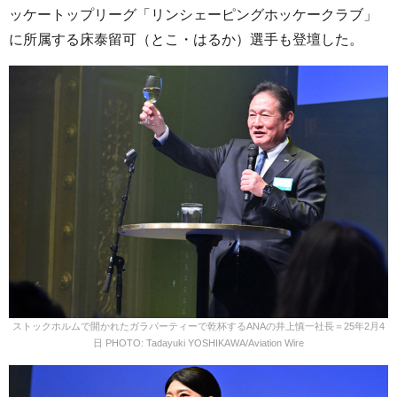
ッケートップリーグ「リンシェーピングホッケークラブ」
に所属する床泰留可（とこ・はるか）選手も登壇した。
ストックホルムで開かれたガラパーティーで乾杯するANAの井上慎一社長＝25年2月4
日 PHOTO: Tadayuki YOSHIKAWA/Aviation Wire