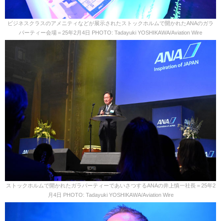
ビジネスクラスのアメニティなどが展示されたストックホルムで開かれたANAのガラ
パーティー会場＝25年2月4日 PHOTO: Tadayuki YOSHIKAWA/Aviation Wire
ストックホルムで開かれたガラパーティーであいさつするANAの井上慎一社長＝25年2
月4日 PHOTO: Tadayuki YOSHIKAWA/Aviation Wire