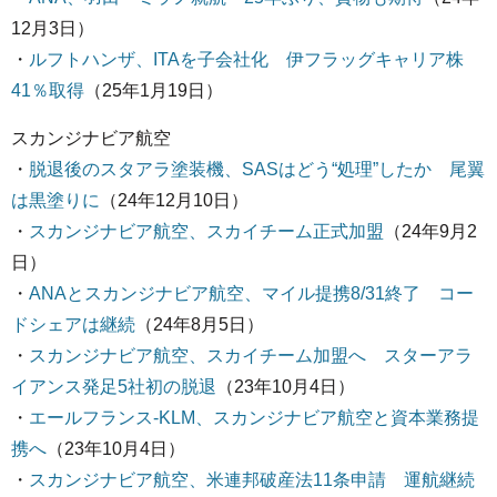
12月3日）
・
ルフトハンザ、ITAを子会社化 伊フラッグキャリア株
41％取得
（25年1月19日）
スカンジナビア航空
・
脱退後のスタアラ塗装機、SASはどう“処理”したか 尾翼
は黒塗りに
（24年12月10日）
・
スカンジナビア航空、スカイチーム正式加盟
（24年9月2
日）
・
ANAとスカンジナビア航空、マイル提携8/31終了 コー
ドシェアは継続
（24年8月5日）
・
スカンジナビア航空、スカイチーム加盟へ スターアラ
イアンス発足5社初の脱退
（23年10月4日）
・
エールフランス-KLM、スカンジナビア航空と資本業務提
携へ
（23年10月4日）
・
スカンジナビア航空、米連邦破産法11条申請 運航継続