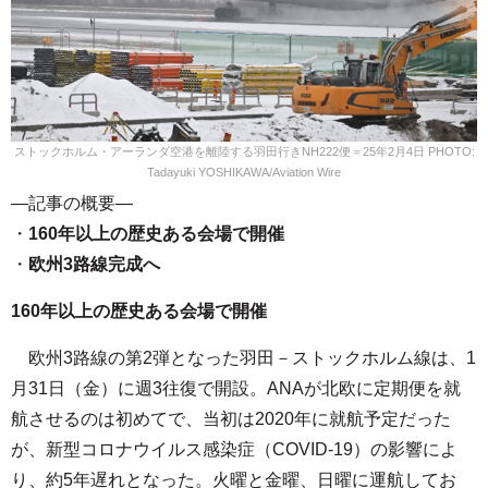
ストックホルム・アーランダ空港を離陸する羽田行きNH222便＝25年2月4日 PHOTO:
Tadayuki YOSHIKAWA/Aviation Wire
—記事の概要—
・
160年以上の歴史ある会場で開催
・
欧州3路線完成へ
160年以上の歴史ある会場で開催
欧州3路線の第2弾となった羽田－ストックホルム線は、1
月31日（金）に週3往復で開設。ANAが北欧に定期便を就
航させるのは初めてで、当初は2020年に就航予定だった
が、新型コロナウイルス感染症（COVID-19）の影響によ
り、約5年遅れとなった。火曜と金曜、日曜に運航してお