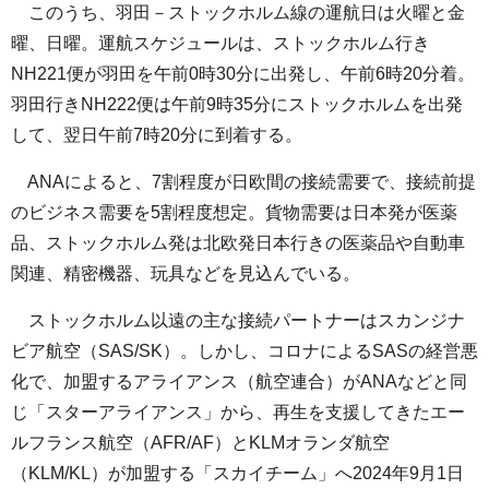
このうち、羽田－ストックホルム線の運航日は火曜と金
曜、日曜。運航スケジュールは、ストックホルム行き
NH221便が羽田を午前0時30分に出発し、午前6時20分着。
羽田行きNH222便は午前9時35分にストックホルムを出発
して、翌日午前7時20分に到着する。
ANAによると、7割程度が日欧間の接続需要で、接続前提
のビジネス需要を5割程度想定。貨物需要は日本発が医薬
品、ストックホルム発は北欧発日本行きの医薬品や自動車
関連、精密機器、玩具などを見込んでいる。
ストックホルム以遠の主な接続パートナーはスカンジナ
ビア航空（SAS/SK）。しかし、コロナによるSASの経営悪
化で、加盟するアライアンス（航空連合）がANAなどと同
じ「スターアライアンス」から、再生を支援してきたエー
ルフランス航空（AFR/AF）とKLMオランダ航空
（KLM/KL）が加盟する「スカイチーム」へ2024年9月1日