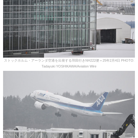
ストックホルム・アーランダ空港を出発する羽田行きNH222便＝25年2月4日 PHOTO:
Tadayuki YOSHIKAWA/Aviation Wire