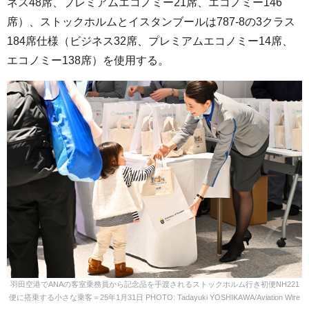
ネス48席、プレミアムエコノミー21席、エコノミー146
席）、ストックホルムとイスタンブールは787-8の3クラス
184席仕様（ビジネス32席、プレミアムエコノミー14席、
エコノミー138席）を使用する。
羽田空港でANAの客室乗務員から記念品を手渡されるストックホルム行き初便NH221
便に搭乗する小さな乗客＝25年1月31日 PHOTO: Tadayuki YOSHIKAWA/Aviation Wire