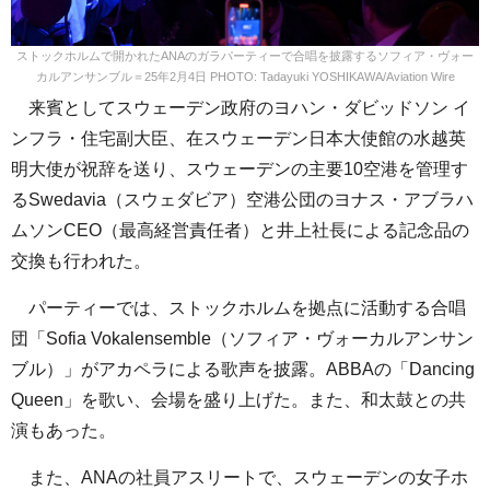
ストックホルムで開かれたANAのガラパーティーで合唱を披露するソフィア・ヴォー
カルアンサンブル＝25年2月4日 PHOTO: Tadayuki YOSHIKAWA/Aviation Wire
来賓としてスウェーデン政府のヨハン・ダビッドソン イ
ンフラ・住宅副大臣、在スウェーデン日本大使館の水越英
明大使が祝辞を送り、スウェーデンの主要10空港を管理す
るSwedavia（スウェダビア）空港公団のヨナス・アブラハ
ムソンCEO（最高経営責任者）と井上社長による記念品の
交換も行われた。
パーティーでは、ストックホルムを拠点に活動する合唱
団「Sofia Vokalensemble（ソフィア・ヴォーカルアンサン
ブル）」がアカペラによる歌声を披露。ABBAの「Dancing
Queen」を歌い、会場を盛り上げた。また、和太鼓との共
演もあった。
また、ANAの社員アスリートで、スウェーデンの女子ホ