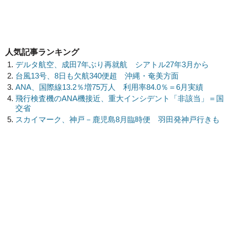
人気記事ランキング
デルタ航空、成田7年ぶり再就航 シアトル27年3月から
台風13号、8日も欠航340便超 沖縄・奄美方面
ANA、国際線13.2％増75万人 利用率84.0％＝6月実績
飛行検査機のANA機接近、重大インシデント「非該当」＝国
交省
スカイマーク、神戸－鹿児島8月臨時便 羽田発神戸行きも