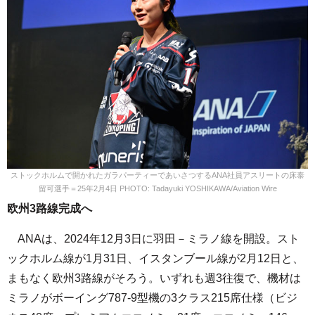
ストックホルムで開かれたガラパーティーであいさつするANA社員アスリートの床泰
留可選手＝25年2月4日 PHOTO: Tadayuki YOSHIKAWA/Aviation Wire
欧州3路線完成へ
ANAは、2024年12月3日に羽田－ミラノ線を開設。スト
ックホルム線が1月31日、イスタンブール線が2月12日と、
まもなく欧州3路線がそろう。いずれも週3往復で、機材は
ミラノがボーイング787-9型機の3クラス215席仕様（ビジ