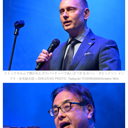
ストックホルムで開かれたガラパーティーであいさつするヨハン・ダビッドソン イン
フラ・住宅副大臣＝25年2月4日 PHOTO: Tadayuki YOSHIKAWA/Aviation Wire