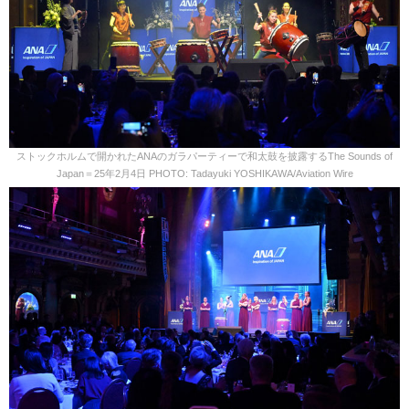
ストックホルムで開かれたANAのガラパーティーで和太鼓を披露するThe Sounds of
Japan＝25年2月4日 PHOTO: Tadayuki YOSHIKAWA/Aviation Wire