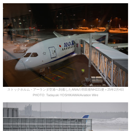
ストックホルム・アーランダ空港へ到着したANAの羽田発NH221便＝25年2月4日
PHOTO: Tadayuki YOSHIKAWA/Aviation Wire