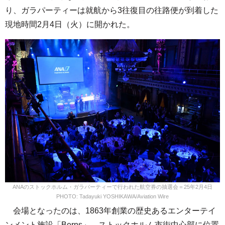
り、ガラパーティーは就航から3往復目の往路便が到着した
現地時間2月4日（火）に開かれた。
ANAのストックホルム・ガラパーティーで行われた航空券の抽選会＝25年2月4日
PHOTO: Tadayuki YOSHIKAWA/Aviation Wire
会場となったのは、1863年創業の歴史あるエンターテイ
ンメント施設「Berns」。ストックホルム市街中心部に位置