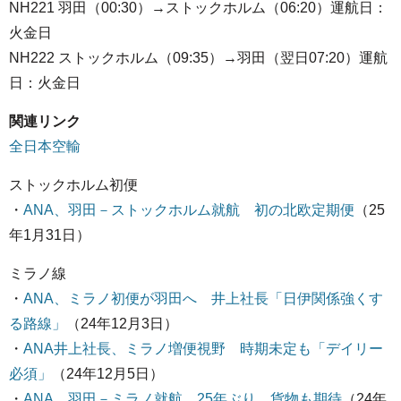
NH221 羽田（00:30）→ストックホルム（06:20）運航日：
火金日
NH222 ストックホルム（09:35）→羽田（翌日07:20）運航
日：火金日
関連リンク
全日本空輸
ストックホルム初便
・
ANA、羽田－ストックホルム就航 初の北欧定期便
（25
年1月31日）
ミラノ線
・
ANA、ミラノ初便が羽田へ 井上社長「日伊関係強くす
る路線」
（24年12月3日）
・
ANA井上社長、ミラノ増便視野 時期未定も「デイリー
必須」
（24年12月5日）
・
ANA、羽田－ミラノ就航 25年ぶり、貨物も期待
（24年